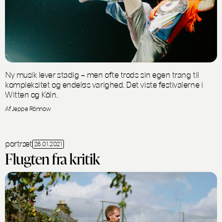
Ny musik lever stadig – men ofte trods sin egen trang til
kompleksitet og endeløs varighed. Det viste festivalerne i
Witten og Köln.
Af Jeppe Rönnow
portræt
26.01.2021
Flugten fra kritik