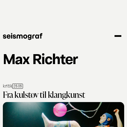
Gå
til
hovedindhold
Max Richter
kritik
25.05
Fra kulstøv til klangkunst