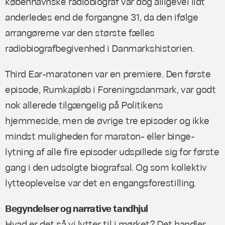
københavnske radiobiograf var dog alligevel lidt
anderledes end de forgangne 31, da den ifølge
arrangørerne var den største fælles
radiobiografbegivenhed i Danmarkshistorien.
Third Ear-maratonen var en premiere. Den første
episode,
Rumkapløb i Foreningsdanmark
, var godt
nok allerede tilgængelig på Politikens
hjemmeside, men de øvrige tre episoder og ikke
mindst muligheden for maraton- eller
binge
-
lytning af alle fire episoder udspillede sig for første
gang i den udsolgte biografsal. Og som kollektiv
lytteoplevelse var det en engangsforestilling.
Begyndelser og narrative tandhjul
Hvad er det så vi lytter til i mørket? Det handler,