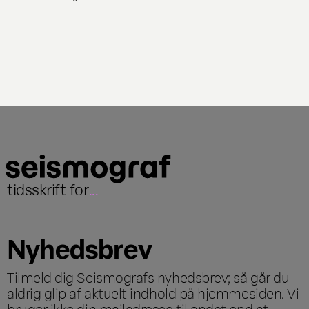
tidsskrift for
...
Nyhedsbrev
Tilmeld dig Seismografs nyhedsbrev; så går du
aldrig glip af aktuelt indhold på hjemmesiden. Vi
bruger ikke din mailadresse til andet end at