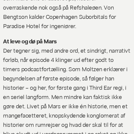
overraskende nok også på Refshaleøen. Von
Bengtson kalder Copenhagen Suborbitals for
Paradise Hotel for ingeniører.
At leve og dø på Mars
Der tegner sig, med andre ord, et sindrigt, narrativt
forløb, når episode 4 klinger ud efter godt to
timers podcastfortælling. Som Moltzen erklærer i
begyndelsen af første episode, så følger han
historier – og her, for første gang i Third Ear regi, i
en seriel langform. Men mindre kan faktisk ikke
gøre det.
Livet på Mars
er ikke én historie, men et
mangefacetteret, knopskydende konglomerat af
historier om rumrejser og hvad der skal til for at
blive skudt ud i verdensrummet i en raket og ikke