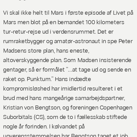
Vi skal ikke helt til Mars i første episode af
Livet på
Mars
men blot på en bemandet 100 kilometers
tur-retur-rejse ud i verdensrummet. Det er
rumraketbygger og amatør-astronaut in spe Peter
Madsens store plan, hans eneste,
altoverskyggende plan. Som Madsen insisterende
gentager, så er formålet ”…at tage ud og sende en
raket op. Punktum.” Hans indædte
kompromisløshed har imidlertid resulteret i et
brud med hans mangeårige samarbejdspartner,
Kristian von Bengtson, og foreningen Copenhagen
Suborbitals (CS), som de to i fællesskab stiftede
nogle år forinden. I kølvandet på
uoverensstemmelsen har Bengtson taget et job