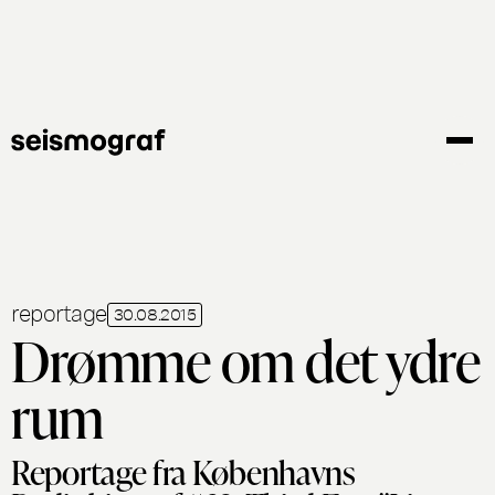
Gå
til
hovedindhold
reportage
30.08.2015
Drømme om det ydre
rum
Reportage fra Københavns