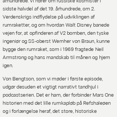
århundrede. Vi hører om russiske kosmister i
sidste halvdel af det 19. århundrede, om 2.
Verdenskrigs indflydelse på udviklingen af
rumraketter, og om hvordan Walt Disney banede
vejen for, at opfinderen af V2 bomben, den tyske
ingeniør og SS-oberst Wernher von Braun, kunne
bygge den rumraket, som i 1969 fragtede Neil
Armstrong og hans mandskab til månen og hjem
igen.
Von Bengtson, som vi møder i første episode,
udgør desuden et vigtigt narrativt tandhjul i
podcastserien. Det er ham, der forbinder Mars One
historien med det lille rumkapløb på Refshaleøen
og i forlængelse heraf, det store, historiske