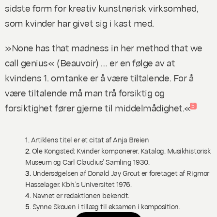
sidste form for kreativ kunstnerisk virksomhed,
som kvinder har givet sig i kast med.
»None has that madness in her method that we
call genius« (Beauvoir) … er en følge av at
kvindens 1. omtanke er å være tiltalende. For å
være tiltalende må man trå forsiktig og
forsiktighet fører gjerne til middelmådighet.«
5
1.
Artiklens titel er et citat af Anja Breien
2.
Ole Kongsted: Kvinder komponerer. Katalog. Musikhistorisk
Museum og Carl Claudius’ Samling 1930.
3.
Undersøgelsen af Donald Jay Grout er foretaget af Rigmor
Hasselager. Kbh.’s Universitet 1976.
4.
Navnet er redaktionen bekendt.
5.
Synne Skouen i tillæg til eksamen i komposition.