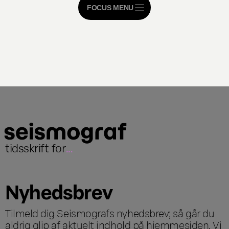
FOCUS MENU
tidsskrift for
...
Nyhedsbrev
Tilmeld dig Seismografs nyhedsbrev; så går du
aldrig glip af aktuelt indhold på hjemmesiden. Vi