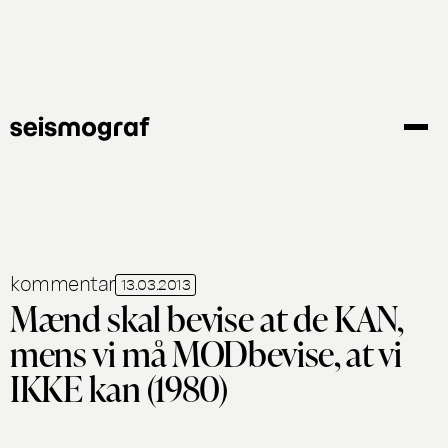
Gå
til
hovedindhold
kommentar
13.03.2013
Mænd skal bevise at de KAN,
mens vi må MODbevise, at vi
IKKE kan (1980)