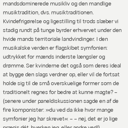
mandsdominerede musikliv og den mandlige
musiktradition, dvs.
musiktraditionen
.
Kvindefrigørelse og ligestilling til trods slæber vi
stadig rundt på tunge byrder erhvervet under den
hvide mands territoriale landvindinger. I den
musikalske verden er flagskibet symfonien:
udtrykket for mænds inderste længsler og
drømme. Ser kvinderne det også som deres ideal
at bygge den slags verdner op, eller vil de fortsat
holde sig til de små overskuelige former som de
traditionelt regnes for bedre at kunne magte? –
(senere under paneldiskussionen sagde en af de
fire komponister: »du ved da ikke hvor mange
symfonier jeg har skrevet« – – nej, det er jo lige
præcis dét, hverken jeg, eller andre ved!)