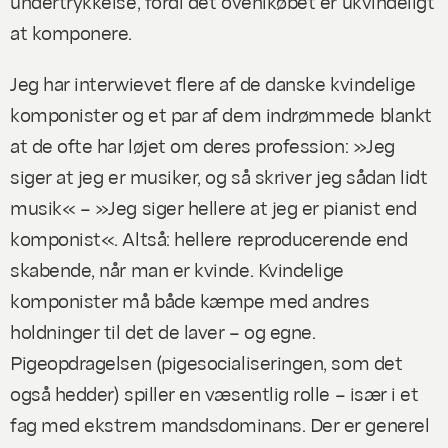
undertrykkelse, fordi det ovenikøbet er ukvindeligt
at komponere.
Jeg har interwievet flere af de danske kvindelige
komponister og et par af dem indrømmede blankt
at de ofte har løjet om deres profession: »Jeg
siger at jeg er musiker, og så skriver jeg sådan lidt
musik« – »Jeg siger hellere at jeg er pianist end
komponist«. Altså: hellere reproducerende end
skabende, når man er kvinde. Kvindelige
komponister må både kæmpe med andres
holdninger til det de laver – og egne.
Pigeopdragelsen (pigesocialiseringen, som det
også hedder) spiller en væsentlig rolle – især i et
fag med ekstrem mandsdominans. Der er generel