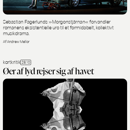
Sebastian Fagerlunds »Morgonstjärnan« forvandler
romanens eksistentielle uro til et formidabelt, kollektivt
musikdrama.
Af Andrew Mellor
kortkritik
28.10
Øer af lyd rejser sig af havet