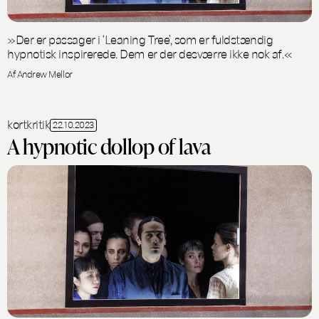
»Der er passager i ‘Leaning Tree’, som er fuldstændig
hypnotisk inspirerede. Dem er der desværre ikke nok af.«
Af Andrew Mellor
kortkritik
22.10.2023
A hypnotic dollop of lava