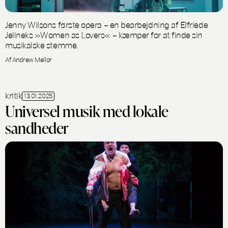
Jenny Wilsons første opera – en bearbejdning af Elfriede
Jelineks »Women as Lovers« – kæmper for at finde sin
musikalske stemme.
Af Andrew Mellor
kritik
13.01.2025
Universel musik med lokale
sandheder