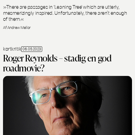
»There are passages in 'Leaning Tree' which are utterly,
mesmerizingly inspired. Unfortunately, there aren’t enough
of them.«
Af Andrew Mellor
kortkritik
06.05.2023
Roger Reynolds – stadig en god
roadmovie?