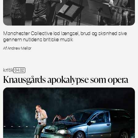
Manchester Collective lod længsel, brud og skønhed sive
gennem nutidens britiske musik
Af Andrew Mellor
kritik
04.02
Knausgårds apokalypse som opera