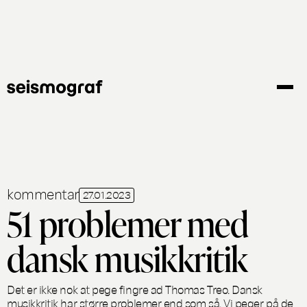
Gå
til
hovedindhold
kommentar
27.01.2023
51 problemer med
dansk musikkritik
Det er ikke nok at pege fingre ad Thomas Treo. Dansk
musikkritik har større problemer end som så. Vi peger på de