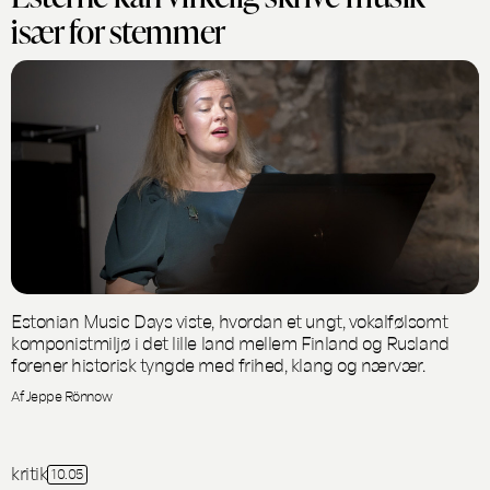
især for stemmer
Estonian Music Days viste, hvordan et ungt, vokalfølsomt
komponistmiljø i det lille land mellem Finland og Rusland
forener historisk tyngde med frihed, klang og nærvær.
Af Jeppe Rönnow
kritik
10.05