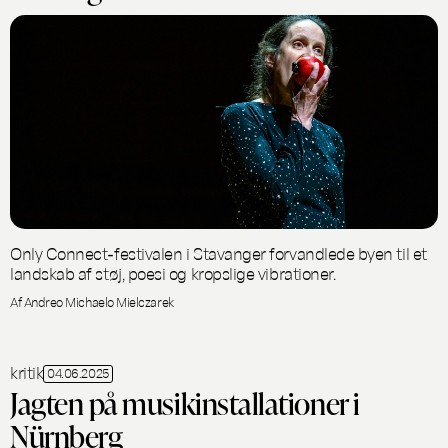
Only Connect-festivalen i Stavanger forvandlede byen til et
landskab af støj, poesi og kropslige vibrationer.
Af Andreo Michaelo Mielczarek
kritik
04.06.2025
Jagten på musikinstallationer i
Nürnberg