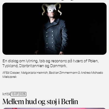
En dialog om lytning, tab og resonans på tværs af Polen,
Tyskland, Storbritannien og Danmark.
Af Ed Cooper, Małgorzata Heinrich, Bastian Zimmermann & Andreo Michaelo
Mielczarek
kritik
10.07.2025
Mellem hud og støj i Berlin