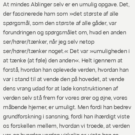
At mindes Ablinge
r selv
er en umulig opgave. Det,
der fascinerede ham som »det største af alle
spørgsmål, som den største af alle gåder, var
forundringen og spørgsmålet om, hvad en anden
ser/hører/tænker, når jeg selv netop
ser/hører/tænker noget.« Det var »umuligheden i
at tænke (at føle) den anden«. Helt igennem at
forstå, hvordan han oplevede verden, hvordan han
var i stand til at vende den på hovedet, at vende
dens vrang udad for at lade konstruktionen af
verden selv stå frem for vores ører og øjne, vores
måbende hjerner, er umuligt. Men fordi han bedrev
grundforskning i sansning, fordi han ihærdigt viste
os forskellen mellem, hvordan vi troede, at verden
var, og hvordan verden
virkelig
er, viste han os