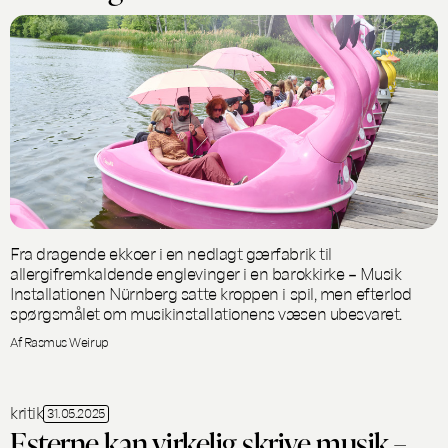
Fra dragende ekkoer i en nedlagt gærfabrik til
allergifremkaldende englevinger i en barokkirke – Musik
Installationen Nürnberg satte kroppen i spil, men efterlod
spørgsmålet om musikinstallationens væsen ubesvaret.
Af Rasmus Weirup
kritik
31.05.2025
Esterne kan virkelig skrive musik –