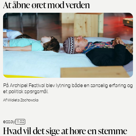
At åbne øret mod verden
På Archipel Festival blev lytning både en sanselig erfaring og
et politisk spørgsmål.
Af Wioleta Zochowska
essay
11.02
Hvad vil det sige at høre en stemme