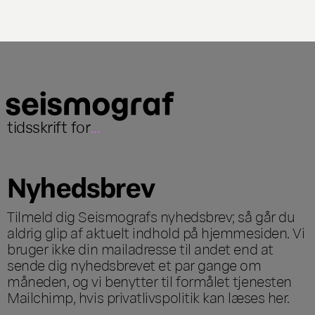
tidsskrift for
...
Nyhedsbrev
Tilmeld dig Seismografs nyhedsbrev; så går du
aldrig glip af aktuelt indhold på hjemmesiden. Vi
bruger ikke din mailadresse til andet end at
sende dig nyhedsbrevet et par gange om
måneden, og vi benytter til formålet tjenesten
Mailchimp, hvis privatlivspolitik kan læses
her
.