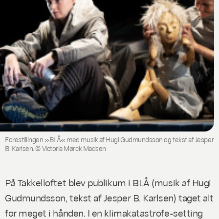
Forestillingen »BLÅ« med musik af Hugi Gudmundsson og tekst af Jesper
B. Karlsen. © Victoria Mørck Madsen
På Takkelloftet blev publikum i
BLÅ
(musik af Hugi
Gudmundsson, tekst af Jesper B. Karlsen) taget alt
for meget i hånden. I en klimakatastrofe-setting