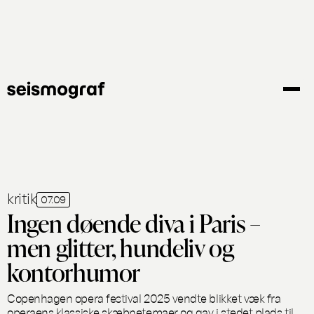
Gå
til
hovedindhold
kritik
07.09
Ingen døende diva i Paris –
men glitter, hundeliv og
kontorhumor
Copenhagen opera festival 2025 vendte blikket væk fra
operaens klassiske skæbnetemaer og gav i stedet plads til