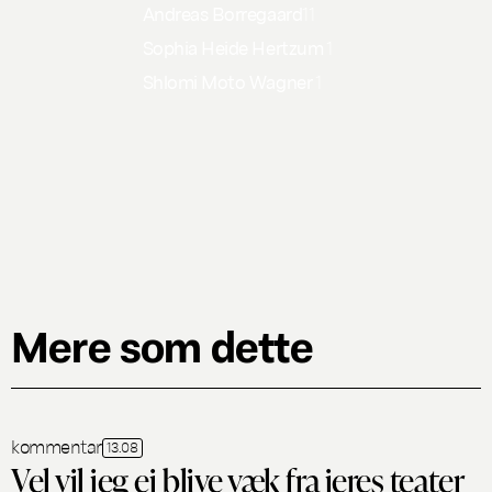
Andreas Borregaard
11
Sophia Heide Hertzum
1
Shlomi Moto Wagner
1
Mere som dette
kommentar
13.08
Vel vil jeg ej blive væk fra jeres teater