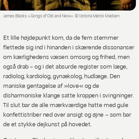
James Blacks »Songs of Old and New«.
© Victoria Mørck Madsen
Et lille højdepunkt kom, da de fem stemmer
flettede sig ind i hinanden i skærende dissonanser
om kærlighedens væsen: omsorg og frihed, men
også drab – og i det absurde register som læge,
radiolog, kardiolog, gynækolog, hudlæge. Den
maniske gentagelse af »love« og de
disharmoniske klange satte kroppen i svingninger.
Til slut bar de alle mærkværdige hatte med gule
konfettistriber ned over ansigt og øjne – som bar
de et stykke dejkunst på hovedet.