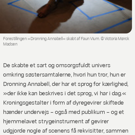
Forestillingen »Dronning Annabell« skabt af Faun Vium. © Victoria Mørck
Madsen
De skabte et sart og omsorgsfuldt univers
omkring søstersamtalerne, hvori hun tror, hun er
Dronning Annabell, der har et sprog for kærlighed,
»der ikke kan beskrives i det sprog, vi har i dag.«
Kroningsgestalter i form af dyregevirer skiftede
hænder undervejs – også med publikum – og et
hjemmelavet strygeinstrument af gevirer
udgjorde nogle af scenens få rekvisitter, sammen