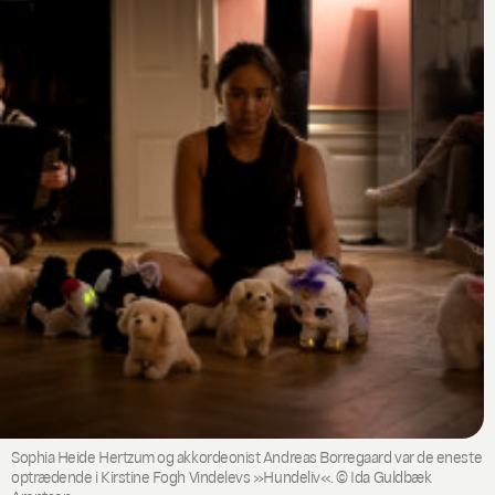
Sophia Heide Hertzum og akkordeonist Andreas Borregaard var de eneste
optrædende i Kirstine Fogh Vindelevs »Hundeliv«. © Ida Guldbæk