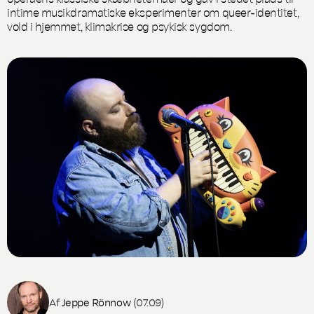
intime musikdramatiske eksperimenter om queer-identitet,
vold i hjemmet, klimakrise og psykisk sygdom.
Af
Jeppe Rönnow
(07.09)