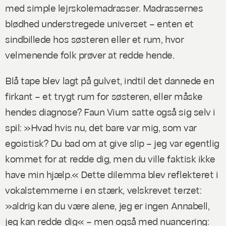
med simple lejrskolemadrasser. Madrassernes
blødhed understregede universet – enten et
sindbillede hos søsteren eller et rum, hvor
velmenende folk prøver at redde hende.
Blå tape blev lagt på gulvet, indtil det dannede en
firkant – et trygt rum for søsteren, eller måske
hendes diagnose? Faun Vium satte også sig selv i
spil: »Hvad hvis nu, det bare var mig, som var
egoistisk? Du bad om at give slip – jeg var egentlig
kommet for at redde dig, men du ville faktisk ikke
have min hjælp.« Dette dilemma blev reflekteret i
vokalstemmerne i en stærk, velskrevet terzet:
»aldrig kan du være alene, jeg er ingen Annabell,
jeg kan redde dig« – men også med nuancering: