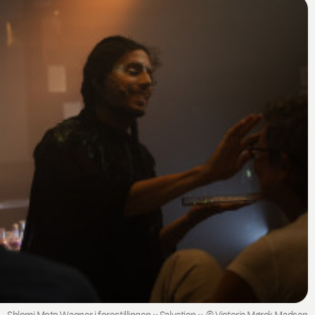
Shlomi Moto Wagner i forestillingen »Salvation«. © Victoria Mørck Madsen