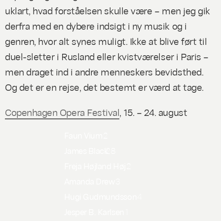
uklart, hvad forståelsen skulle være – men jeg gik
derfra med en dybere indsigt i ny musik og i
genren, hvor alt synes muligt. Ikke at blive ført til
duel-sletter i Rusland eller kvistværelser i Paris –
men draget ind i andre menneskers bevidsthed.
Og det er en rejse, det bestemt er værd at tage.
Copenhagen Opera Festival
, 15. – 24. august
Faun Vium
2
James Black
28
Freja Højland Høj
2
Amanda Drew
3
Hugi Gudmundsson
4
Jesper B. Karlsen
1