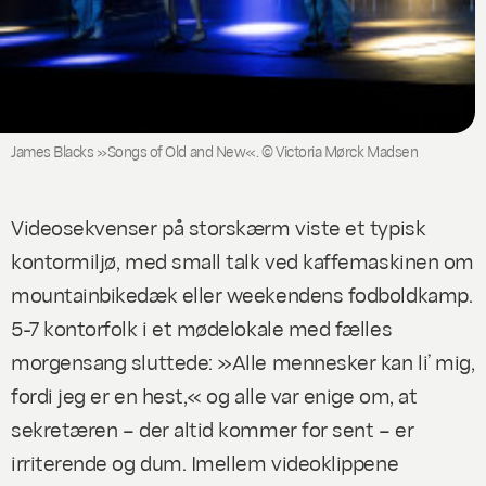
James Blacks »Songs of Old and New«.
© Victoria Mørck Madsen
Videosekvenser på storskærm viste et typisk
kontormiljø, med small talk ved kaffemaskinen om
mountainbikedæk eller weekendens fodboldkamp.
5-7 kontorfolk i et mødelokale med fælles
morgensang sluttede: »Alle mennesker kan li’ mig,
fordi jeg er en hest,« og alle var enige om, at
sekretæren – der altid kommer for sent – er
irriterende og dum. Imellem videoklippene