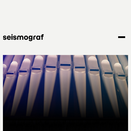
Gå
til
hovedindhold