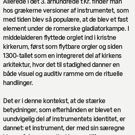
Allerede i det 3. århundrede f.Kr. finder man
Arturas Bumšteinas
hos grækerne versioner af instrumentet, som
interview
med tiden blev så populære, at de blev et fast
16.04.2018
Ligesom arbejderen må
element under de romerske gladiatorkampe. I
orgelpiberne sættes fri
middelalderen flyttede orglet ind i kristne
Sune Anderberg
kirkerum, først som flytbare orgler og siden
1300-tallet som en integreret del af kirkens
interview
16.04.2018
Modsat fascination af orgel
arkitektur, hvor det til stadighed danner en
både visuel og auditiv ramme om de rituelle
Rune Søchting
handlinger.
interview
16.04.2018
Guide til fem orgelværker
Det er i denne kontekst, at de stærke
Asta Louisa Bjerre
betydninger, som efterhånden er blevet en
lyd
16.04.2018
uundvigelig del af instrumentets identitet, er
Organisten og orgelbyggeren
dannet: et instrument, der med sin særegne
Jan Stricker, Rasmus Cleve Christensen