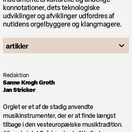
konnotationer, dets teknologiske
udviklinger og afviklinger udfordres af
nutidens orgelbyggere og klangmagere.
artikler
interview
16.04.2018
Orgel på liv og død
Redaktion
Sanne Krogh Groth
Tobias Lund
Jan Stricker
essay
16.04.2018
En organisme af lyd
Orglet er et af de stadig anvendte
Sandra Boss
musikinstrumenter, der er at finde længst
reportage
16.04.2018
tilbage i den vesteuropæiske musiktradition.
Erindringer fra en orgelsafari