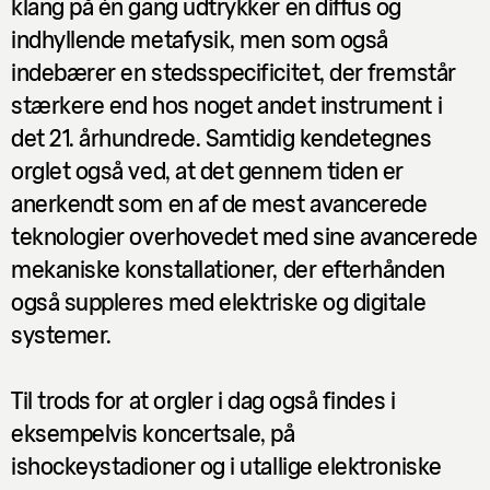
klang på én gang udtrykker en diffus og
lyd
16.04.2018
indhyllende metafysik, men som også
Orgel-mixtape
indebærer en stedsspecificitet, der fremstår
Jan Stricker, Rasmus Cleve Christensen
stærkere end hos noget andet instrument i
det 21. århundrede. Samtidig kendetegnes
orglet også ved, at det gennem tiden er
anerkendt som en af de mest avancerede
teknologier overhovedet med sine avancerede
mekaniske konstallationer, der efterhånden
også suppleres med elektriske og digitale
systemer.
Til trods for at orgler i dag også findes i
eksempelvis koncertsale, på
ishockeystadioner og i utallige elektroniske