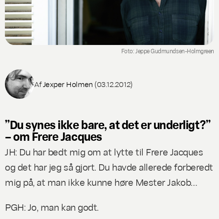
Foto: Jeppe Gudmundsen-Holmgreen
Af
Jexper Holmen
(03.12.2012)
”Du synes ikke bare, at det er underligt?”
– om
Frere Jacques
JH: Du har bedt mig om at lytte til
Frere Jacques
og det har jeg så gjort. Du havde allerede forberedt
mig på, at man
ikke
kunne høre Mester Jakob…
PGH: Jo, man kan godt.