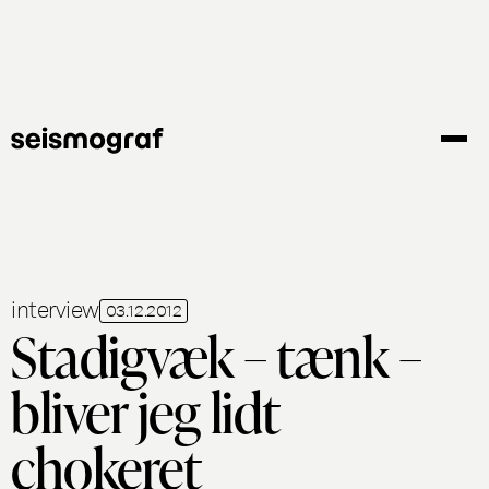
Gå
til
hovedindhold
interview
03.12.2012
Stadigvæk – tænk –
bliver jeg lidt
chokeret