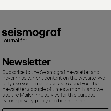
journal for
...
Newsletter
Subscribe to the Seismograf newsletter and
never miss current content on the website. We
only use your email address to send you the
newsletter a couple of times a month, and we
use the Mailchimp service for this purpose,
whose privacy policy can be read
here
.