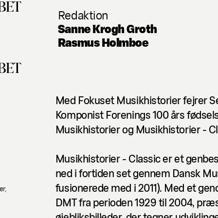
ABET
Redaktion
Sanne Krogh Groth
Rasmus Holmboe
ABET
Med
Fokuset
Musikhistorier
fejrer 
Komponist Forenings 100 års fødselsd
Musikhistorier
og
Musikhistorier - Cl
Musikhistorier - Classic
er et genbes
ned i fortiden set gennem Dansk Mus
fusionerede med i 2011). Med et genopt
r,
DMT fra perioden 1929 til 2004, præs
øjebliksbilleder, der tegner udvikling