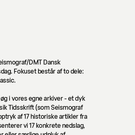
Seismograf/DMT Dansk
ag. Fokuset består af to dele:
assic.
øg i vores egne arkiver - et dyk
ik Tidsskrift (som Seismograf
ryk af 17 historiske artikler fra
enterer vi 17 konkrete nedslag,
er eller særlige udpluk af