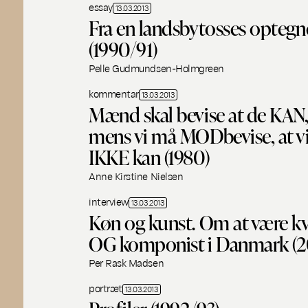
essay
13.03.2013
Fra en landsbytosses optegn
(1990/91)
Pelle Gudmundsen-Holmgreen
kommentar
13.03.2013
Mænd skal bevise at de KAN
mens vi må MODbevise, at v
IKKE kan (1980)
Anne Kirstine Nielsen
interview
13.03.2013
Køn og kunst. Om at være k
OG komponist i Danmark (
Per Rask Madsen
portræt
13.03.2013