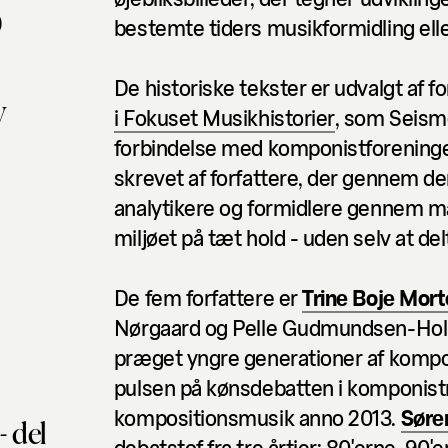
)
bestemte tiders musikformidling ell
De historiske tekster er udvalgt af fo
V
i Fokuset
Musikhistorier
, som Seismo
forbindelse med komponistforeninge
skrevet af forfattere, der gennem de
analytikere og formidlere gennem ma
miljøet på tæt hold - uden selv at d
De fem forfattere er
Trine Boje Mor
Nørgaard og Pelle Gudmundsen-Hol
præget yngre generationer af kompo
pulsen på kønsdebatten i komponistm
kompositionsmusik anno 2013.
Søre
- del
debatstof fra tre årtier: 80'erne, 90'