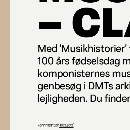
– C
Med 'Musikhistorier
100 års fødselsdag m
komponisternes musik
genbesøg i DMTs arkiv
lejligheden. Du finder
kommentar
11.03.2013