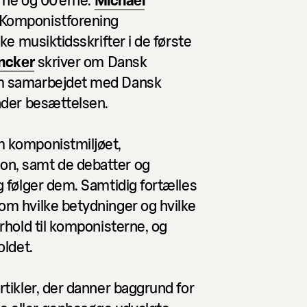
 Komponistforening
ske musiktidsskrifter i de første
incker
skriver om Dansk
om samarbejdet med Dansk
under besættelsen.
m komponistmiljøet,
on, samt de debatter og
g følger dem. Samtidig fortælles
om hvilke betydninger og hvilke
orhold til komponisterne, og
oldet.
rtikler, der danner baggrund for