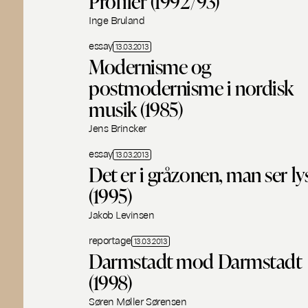
Profiler (1992/93)
Inge Bruland
essay
13.03.2013
Modernisme og
postmodernisme i nordisk
musik (1985)
Jens Brincker
essay
13.03.2013
Det er i gråzonen, man ser ly
(1995)
Jakob Levinsen
reportage
13.03.2013
Darmstadt mod Darmstadt
(1998)
Søren Møller Sørensen