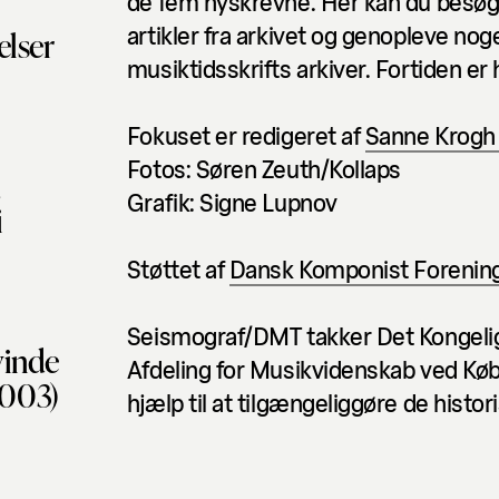
de fem nyskrevne. Her kan du besøg
artikler fra arkivet og genopleve nog
elser
musiktidsskrifts arkiver. Fortiden er
Fokuset er redigeret af
Sanne Krogh
Fotos: Søren Zeuth/Kollaps
,
Grafik: Signe Lupnov
i
Støttet af
Dansk Komponist Forenin
Seismograf/DMT takker Det Kongelige
vinde
Afdeling for Musikvidenskab ved Køb
2003)
hjælp til at tilgængeliggøre de histori