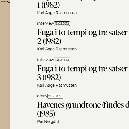
MUSIKHISTORIER – CLASSIC
1 (1982)
Karl Aage Rasmussen
interview
13.03.2013
Fuga i to tempi og tre satser 
2 (1982)
Karl Aage Rasmussen
interview
13.03.2013
Fuga i to tempi og tre satser 
3 (1982)
Karl Aage Rasmussen
essay
13.03.2013
Havenes grundtone (findes 
(1985)
Per Nørgård