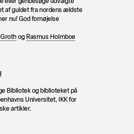
e eller genbesøge udvalgte
et af guldet fra nordens ældste
 her nu! God fornøjelse
 Groth
og
Rasmus Holmboe
g
 Bibliotek og biblioteket på
enhavns Universitet, IKK for
ske artikler.