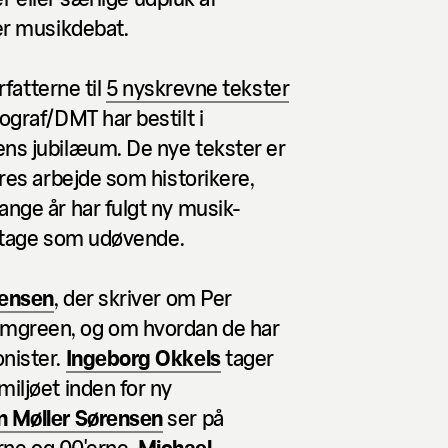
er musikdebat.
rfatterne til
5 nyskrevne tekster
graf/DMT har bestilt i
ns jubilæum. De nye tekster er
res arbejde som historikere,
nge år har fulgt ny musik-
eltage som udøvende.
tensen
, der skriver om Per
mgreen, og om hvordan de har
nister.
Ingeborg Okkels
tager
iljøet inden for ny
n Møller Sørensen
ser på
erne og 00'erne.
Michael