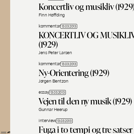
Koncertliv og musikliv (1929
Finn Høffding
kommentar
13.03.2013
KONCERTLIV OG MUSIKLI
(1929)
Jens Peter Larsen
kommentar
13.03.2013
Ny-Orientering (1929)
Jørgen Bentzon
essay
13.03.2013
Vejen til den ny musik (1929)
Gunnar Heerup
interview
13.03.2013
Fuga i to tempi og tre satser 