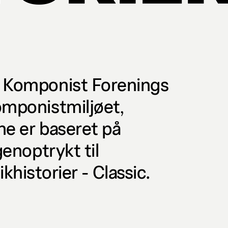
k Komponist Forenings
omponistmiljøet,
ne er baseret på
enoptrykt til
ikhistorier - Classic.