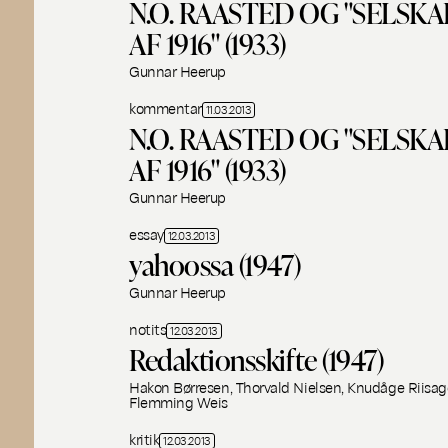
N.O. RAASTED OG "SELSK
AF 1916" (1933)
Gunnar Heerup
kommentar
11.03.2013
N.O. RAASTED OG "SELSK
AF 1916" (1933)
Gunnar Heerup
essay
12.03.2013
yahoossa (1947)
Gunnar Heerup
notits
12.03.2013
Redaktionsskifte (1947)
Hakon Børresen, Thorvald Nielsen, Knudåge Riisage
Flemming Weis
kritik
12.03.2013