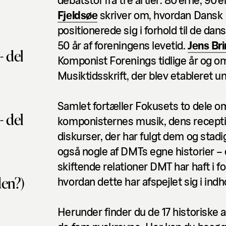
Fjeldsøe
skriver om, hvordan Dansk
positionerede sig i forhold til de dan
50 år af foreningens levetid.
Jens Br
- del
Komponist Forenings tidlige år og 
Musiktidsskrift, der blev etableret 
Samlet fortæller Fokusets to dele o
- del
komponisternes musik, dens recepti
diskurser, der har fulgt dem og stadi
også nogle af DMTs egne historier – 
skiftende relationer DMT har haft i f
den?)
hvordan dette har afspejlet sig i indh
Herunder finder du de 17 historiske a