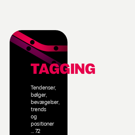
TAGGING
Tendenser,
bølger,
bevægelser,
trends
og
positioner
... 72