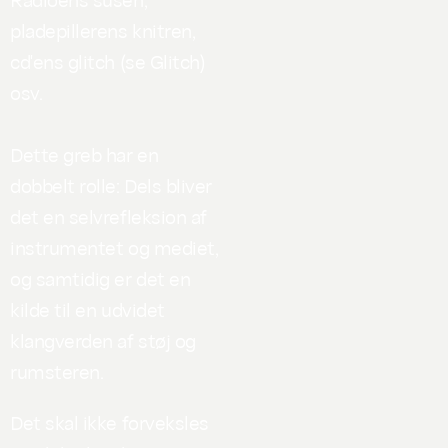
pladepillerens knitren,
cd'ens glitch (se Glitch)
osv.
Dette greb har en
dobbelt rolle: Dels bliver
det en selvrefleksion af
instrumentet og mediet,
og samtidig er det en
kilde til en udvidet
klangverden af støj og
rumsteren.
Det skal ikke forveksles