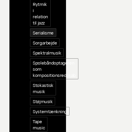
Rytmik
i
relation
til jazz
Serialisme
Sorgarbejde
Spektralmusik
Spolebåndoptageren
som
kompositionsredskab
Stokastisk
musik
Støjmusik
Systemtænkning
Tape
music