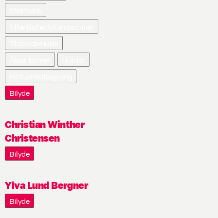
Støjmusik
Tilfældighedskomposition
Tilstandsmusik
Åbne former
Humor
Instrumentbygning
Bilyde
Christian Winther
Christensen
Bilyde
Ylva Lund Bergner
Bilyde