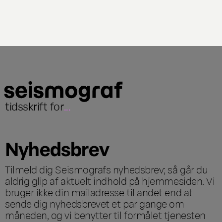
tidsskrift for
...
Nyhedsbrev
Tilmeld dig Seismografs nyhedsbrev; så går du
aldrig glip af aktuelt indhold på hjemmesiden. Vi
bruger ikke din mailadresse til andet end at
sende dig nyhedsbrevet et par gange om
måneden, og vi benytter til formålet tjenesten