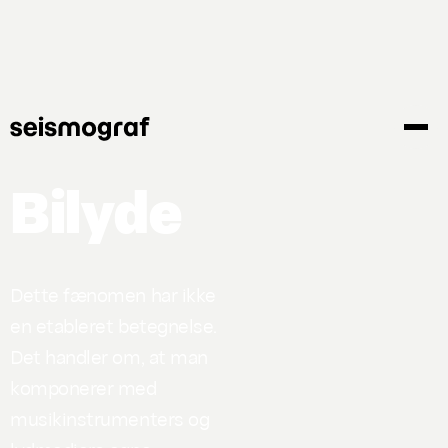
Gå
til
hovedindhold
Bilyde
Dette fænomen har ikke
en etableret betegnelse.
Det handler om, at man
komponerer med
musikinstrumenters og