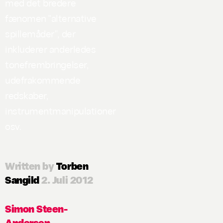
med det bredere
fænomen "alternative
spillemåder", der
inkluderer anderledes
tonefrembringelser,
udefrakommende
redskaber,
instrumentmanipulationer
osv.
Written by
Torben
Sangild
2. Juli 2012
Simon Steen-
Andersen