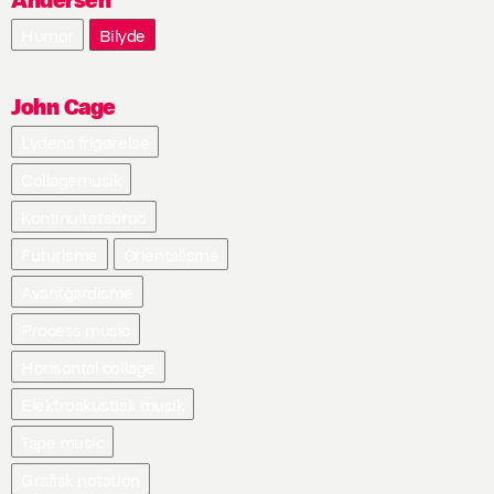
Humor
Bilyde
John Cage
Lydens frigørelse
Collagemusik
Kontinuitetsbrud
Futurisme
Orientalisme
Avantgardisme
Process music
Horisontal collage
Elektroakustisk musik
Tape music
Grafisk notation