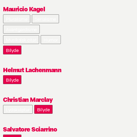
Mauricio Kagel
Pluralisme
Serialisme
Avantgardisme
Musikalsk citat
Humor
Bilyde
Helmut Lachenmann
Bilyde
Christian Marclay
Lydskulptur
Bilyde
Salvatore Sciarrino