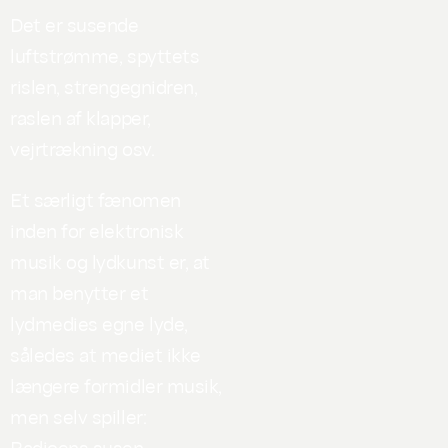
Det er susende
luftstrømme, spyttets
rislen, strengegnidren,
raslen af klapper,
vejrtrækning osv.
Et særligt fænomen
inden for elektronisk
musik og lydkunst er, at
man benytter et
lydmedies egne lyde,
således at mediet ikke
længere formidler musik,
men selv spiller:
Radioens susen,