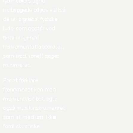
lydmediers egne
indbyggede bilyde - altså
dé utilsigtede, fysiske
lyde, som opstår ved
betjeningen af
instrumentet/apparatet,
som traditionelt søges
minimeret.
For at forklare
fænomenet kan man
momentvist betragte
også musikinstrumentet
som et medium. Ikke
fordi akustiske