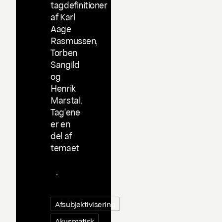
tagdefinitioner
af Karl
Aage
Rasmussen,
Torben
Sangild
og
Henrik
Marstal.
Tag'ene
er en
del af
temaet
Taggin
g
.
Afsubjektivisering
Akusmatisk