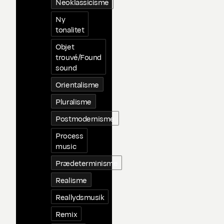
Neoklassicisme
Ny
tonalitet
Objet
trouvé/Found
sound
Orientalisme
Pluralisme
Postmodernisme
Process
music
Prædeterminisme
Realisme
Reallydsmusik
Remix