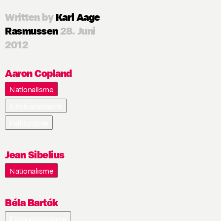
Written by
Karl Aage
Rasmussen
28. Juni
2012
Aaron Copland
Nationalisme
Neoklassicisme
Folklorisme
Jean Sibelius
Nationalisme
Béla Bartók
Ekspressionisme