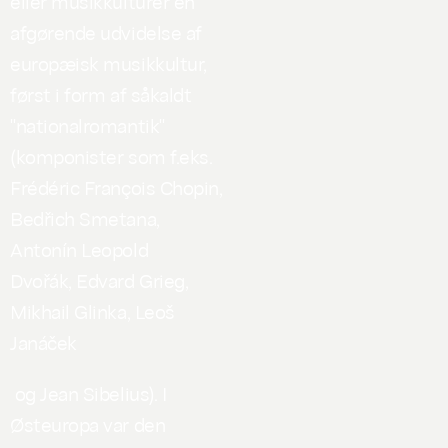
eller musikkulturer en
afgørende udvidelse af
europæisk musikkultur,
først i form af såkaldt
"nationalromantik"
(komponister som f.eks.
Frédéric François Chopin,
Bedřich Smetana,
Antonín Leopold
Dvořák, Edvard Grieg,
Mikhail Glinka, Leoš
Janáček
og Jean Sibelius). I
Østeuropa var den