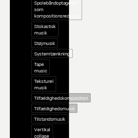
Spolebåndoptageren
som
kompositionsredskab
Stokastisk
musik
Støjmusik
Systemtænkning
Tape
music
Teksturel
musik
Tilfældighedskomposition
Tilfældighedsmusik
Tilstandsmusik
Vertikal
collage