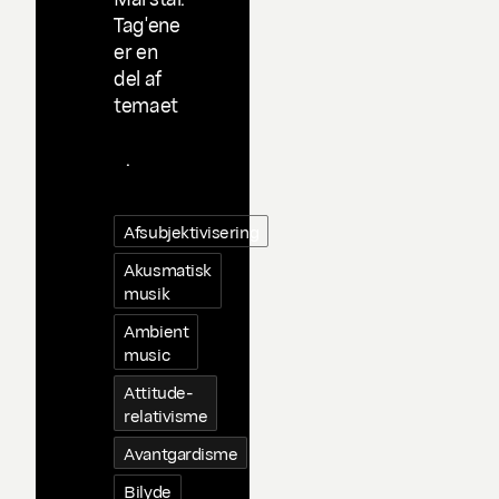
Tag'ene
er en
del af
temaet
Taggin
g
.
Afsubjektivisering
Akusmatisk
musik
Ambient
music
Attitude-
relativisme
Avantgardisme
Bilyde