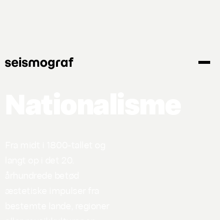
Gå
til
hovedindhold
Nationalisme
Fra midt i 1800-tallet og
langt op i det 20.
århundrede betød
æstetiske impulser fra
bestemte lande, regioner