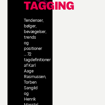
TAGGING
Tendenser,
bølger,
bevægelser,
trends
og
positioner
... 72
tagdefinitioner
af Karl
Aage
Rasmussen,
Torben
Sangild
og
Henrik
Marstal.