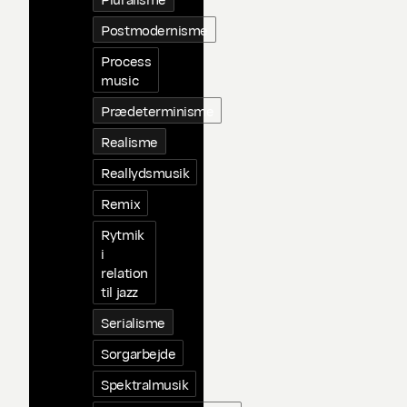
Postmodernisme
Process
music
Prædeterminisme
Realisme
Reallydsmusik
Remix
Rytmik
i
relation
til jazz
Serialisme
Sorgarbejde
Spektralmusik