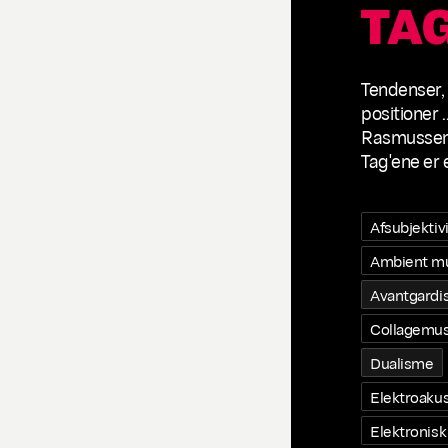
TA
Tendenser,
positioner .
Rasmussen,
Tag'ene er 
Afsubjektiv
Ambient m
Avantgard
Collagemus
Dualisme
Elektroakus
Elektronisk