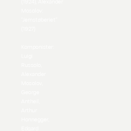
(1924), Alexander
Mosolov:
"Jernstøberiet"
(1927)
Komponister:
Luigi
Russolo,
Alexander
Mosolov,
George
Antheil,
Arthur
Honnegger,
Edgard