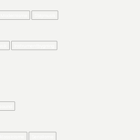
Modernisme
Støjmusik
sik
Instrumentbygning
 sound
klassicisme
Serialisme