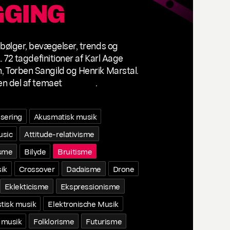
GGING
 bølger, bevægelser, trends og
.. 72 tagdefinitioner af Karl Aage
 Torben Sangild og Henrik Marstal.
en del af temaet
Tagging
.
isering
Akusmatisk musik
usic
Attitude-relativisme
isme
Bilyde
Bruitisme
ik
Crossover
Dadaisme
Drone
Eklekticisme
Ekspressionisme
tisk musik
Elektronische Musik
 musik
Folklorisme
Futurisme