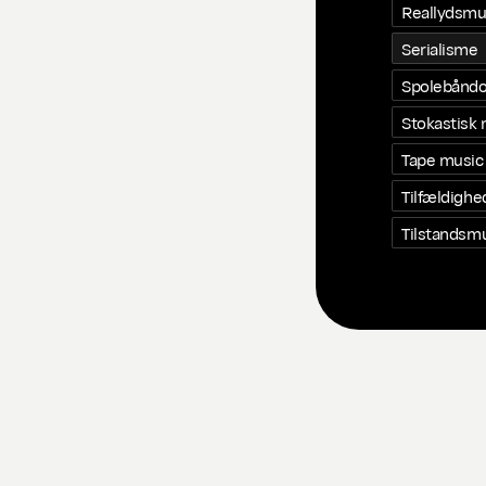
Reallydsmu
Serialisme
Spolebåndo
Stokastisk
Tape music
Tilfældigh
Tilstandsm