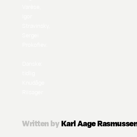
Varèse,
Igor
Stravinsky,
Sergei
Prokofiev.
Danske:
tidlig
Knudåge
Riisager
Written by
Karl Aage Rasmusse