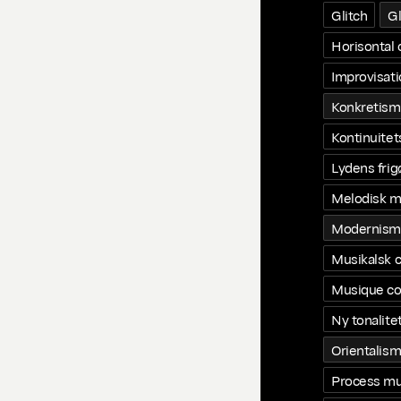
Glitch
G
Horisontal 
Improvisat
Konkretis
Kontinuite
Lydens frig
Melodisk m
Modernism
Musikalsk c
Musique co
Ny tonalite
Orientalis
Process mu