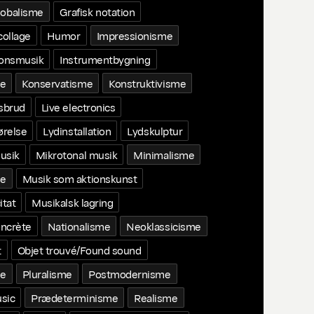
lobalisme
Grafisk notation
collage
Humor
Impressionisme
ionsmusik
Instrumentbygning
me
Konservatisme
Konstruktivisme
tsbrud
Live electronics
ørelse
Lydinstallation
Lydskulptur
usik
Mikrotonal musik
Minimalisme
e
Musik som aktionskunst
itat
Musikalsk lagring
ncrète
Nationalisme
Neoklassicisme
t
Objet trouvé/Found sound
me
Pluralisme
Postmodernisme
sic
Prædeterminisme
Realisme