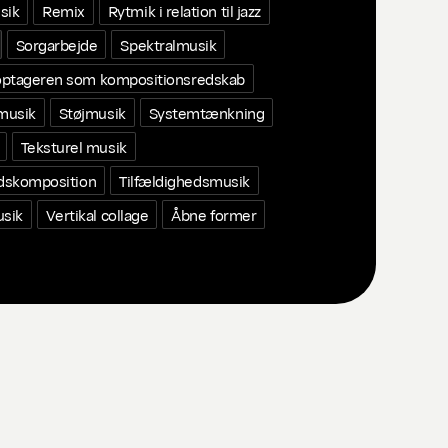
sik
Remix
Rytmik i relation til jazz
Sorgarbejde
Spektralmusik
ptageren som kompositionsredskab
 musik
Støjmusik
Systemtænkning
Teksturel musik
edskomposition
Tilfældighedsmusik
usik
Vertikal collage
Åbne former