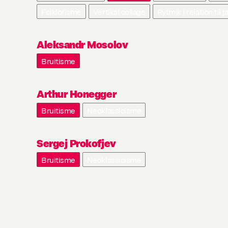
Folklorisme
Vertikal collage
Rytmik i relation til j
Aleksandr Mosolov
Bruitisme
Arthur Honegger
Bruitisme
Neoklassicisme
Sergej Prokofjev
Bruitisme
Neoklassicisme