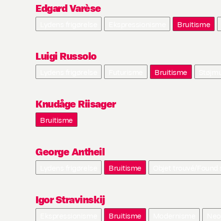
Edgard Varèse
Lydens frigørelse
Ekspressionisme
Bruitisme
Luigi Russolo
Lydens frigørelse
Futurisme
Bruitisme
Støjmu
Knudåge Riisager
Bruitisme
George Antheil
Lydens frigørelse
Bruitisme
Objet trouvé/Found
Igor Stravinskij
Ekspressionisme
Bruitisme
Modernisme
Neo