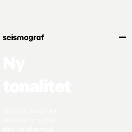
Gå
til
hovedindhold
Ny
tonalitet
Det meste musik, der
skabes, er tonal, dvs.
diatonisk eller modal