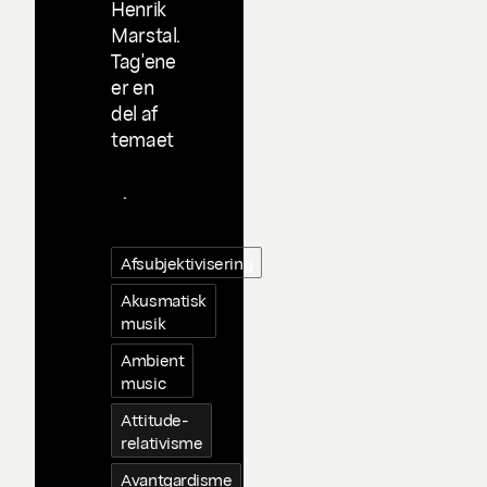
Henrik
Marstal.
Tag'ene
er en
del af
temaet
Taggin
g
.
Afsubjektivisering
Akusmatisk
musik
Ambient
music
Attitude-
relativisme
Avantgardisme