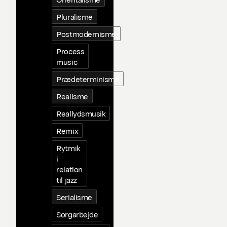
Pluralisme
Postmodernisme
Process
music
Prædeterminisme
Realisme
Reallydsmusik
Remix
Rytmik
i
relation
til jazz
Serialisme
Sorgarbejde