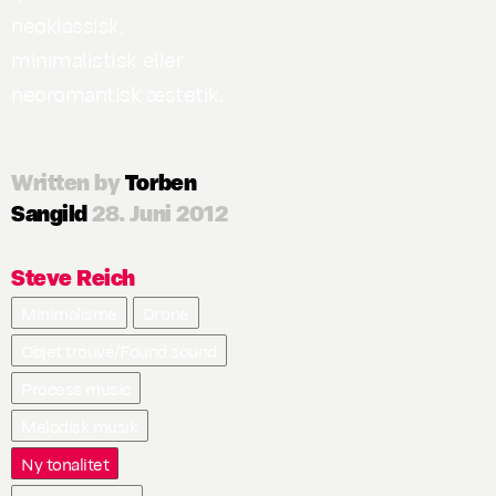
neoklassisk,
minimalistisk eller
neoromantisk æstetik.
Written by
Torben
Sangild
28. Juni 2012
Steve Reich
Minimalisme
Drone
Objet trouvé/Found sound
Process music
Melodisk musik
Ny tonalitet