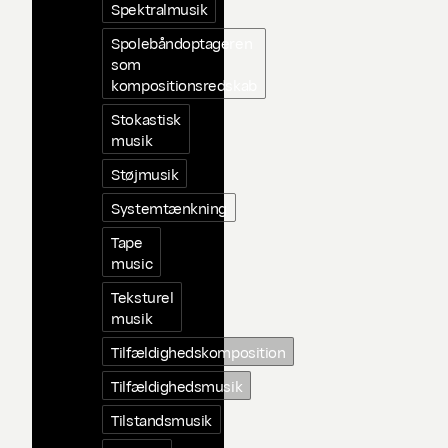
Spektralmusik
Spolebåndoptageren
som
kompositionsredskab
Stokastisk
musik
Støjmusik
Systemtænkning
Tape
music
Teksturel
musik
Tilfældighedskomposition
Tilfældighedsmusik
Tilstandsmusik