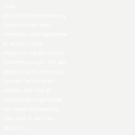
med
grundtoneformmelse og
toneartsorienteret
harmonik. Undtagelserne
er atonal musik,
støjmusik og det meste
konktrete musik. Når det
alligevel giver mening at
tale om "ny tonalitet",
skyldes det ikke at
tonaliteten nogensinde
har været fraværende,
men blot at den i en
bestemt,