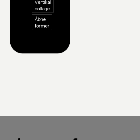
Vertikal
collage
Åbne
former