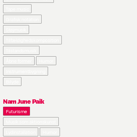
Tape music
Grafisk notation
Støjmusik
Tilfældighedskomposition
Tilstandsmusik
Åbne former
Humor
Instrumentbygning
Bilyde
Nam June Paik
Futurisme
Musik som aktionskunst
Lydinstallation
Humor