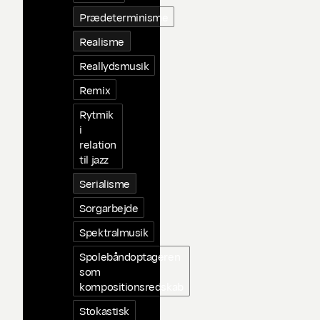
Prædeterminisme
Realisme
Reallydsmusik
Remix
Rytmik
i
relation
til jazz
Serialisme
Sorgarbejde
Spektralmusik
Spolebåndoptageren
som
kompositionsredskab
Stokastisk