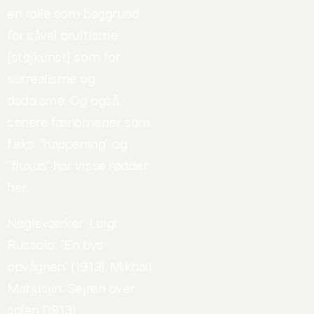
en rolle som baggrund
for såvel bruitisme
(støjkunst) som for
surrealisme og
dadaisme. Og også
senere fænomener som
f.eks. "happening" og
"fluxus" har visse rødder
her.
Nøgleværker: Luigi
Russolo: "En bys
opvågnen" (1913), Mikhail
Matjusjin: Sejren over
solen (1913)