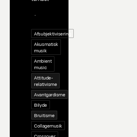
Taggin
g
.
Afsubjektivisering
Akusmatisk
musik
Ambient
music
Attitude-
relativisme
Avantgardisme
Bilyde
Bruitisme
Collagemusik
Crossover