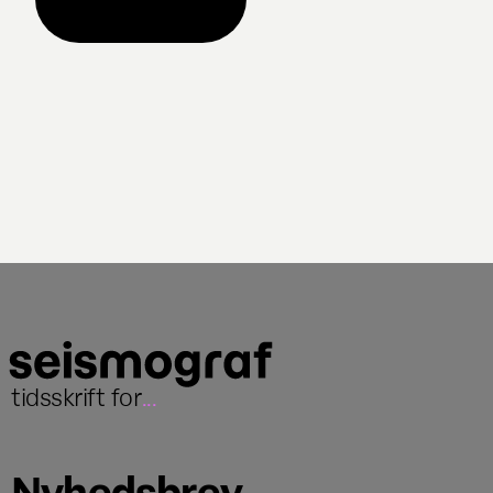
tidsskrift for
...
Nyhedsbrev