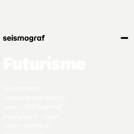
Gå
til
hovedindhold
Futurisme
En kunstnerisk
bevægelse som opstod i
Italien i 1909, især med
udgangspunkt i musik,
og som snart fik et