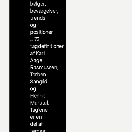
bølger,
bevægelser,
trends
og
positioner
... 72
tagdefinitioner
af Karl
Aage
Rasmussen,
Torben
Sangild
og
Henrik
Marstal.
Tag'ene
er en
del af
temaet