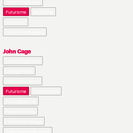
Lydens frigørelse
Futurisme
Bruitisme
Støjmusik
Instrumentbygning
John Cage
Lydens frigørelse
Collagemusik
Kontinuitetsbrud
Futurisme
Orientalisme
Avantgardisme
Process music
Horisontal collage
Elektroakustisk musik