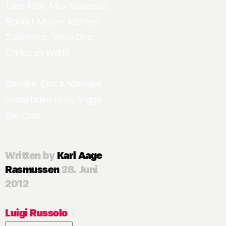
June Paik, Max Neuhaus,
Robert Moran, Morton
Subotnick, Yoko Ono,
Christian Wolff
Danske: Eric Andersen,
undertiden Niels Viggo
Bentzon
Written by
Karl Aage
Rasmussen
28. Juni
2012
Luigi Russolo