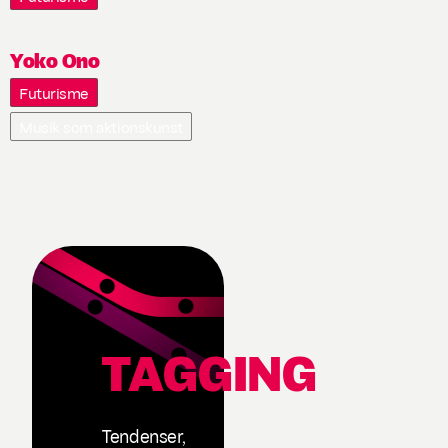
Yoko Ono
Futurisme
Musik som aktionskunst
TAGGING
Tendenser,