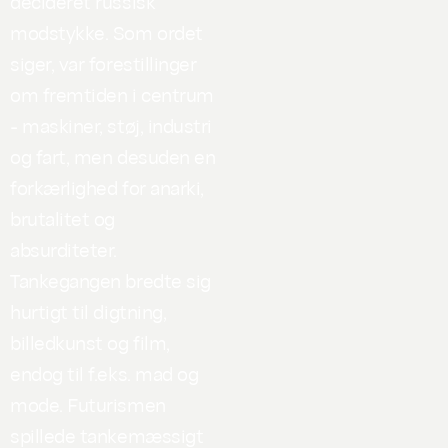
decideret russisk
modstykke. Som ordet
siger, var forestillinger
om fremtiden i centrum
- maskiner, støj, industri
og fart, men desuden en
forkærlighed for anarki,
brutalitet og
absurditeter.
Tankegangen bredte sig
hurtigt til digtning,
billedkunst og film,
endog til f.eks. mad og
mode. Futurismen
spillede tankemæssigt