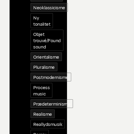
Neoklassicisme
Ny
tonalitet
Objet
trouvé/Found
sound
Orientalisme
Pluralisme
Postmodernisme
Process
music
Prædeterminisme
Realisme
Reallydsmusik