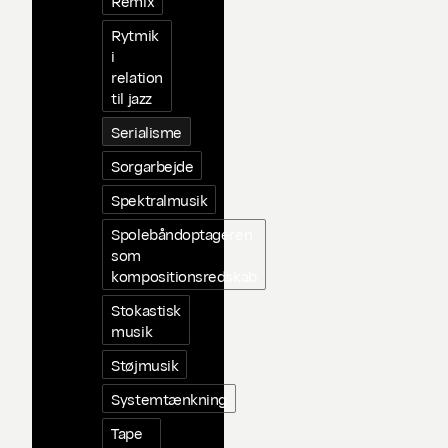
Remix
Rytmik
i
relation
til jazz
Serialisme
Sorgarbejde
Spektralmusik
Spolebåndoptageren
som
kompositionsredskab
Stokastisk
musik
Støjmusik
Systemtænkning
Tape