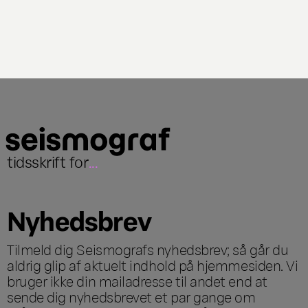
tidsskrift for
...
Nyhedsbrev
Tilmeld dig Seismografs nyhedsbrev; så går du
aldrig glip af aktuelt indhold på hjemmesiden. Vi
bruger ikke din mailadresse til andet end at
sende dig nyhedsbrevet et par gange om