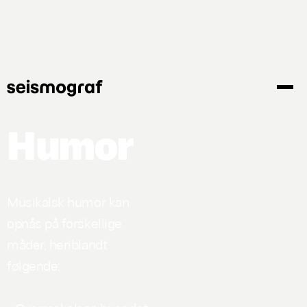
Gå
til
hovedindhold
Humor
Musikalsk humor kan
opnås på forskellige
måder, heriblandt
følgende: