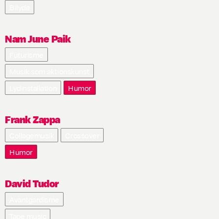
Bilyde
Nam June Paik
Futurisme
Musik som aktionskunst
Lydinstallation
Humor
Frank Zappa
Collagemusik
Crossover
Humor
David Tudor
Avantgardisme
Tape music