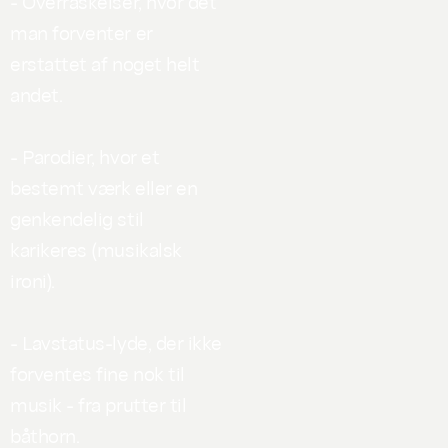
- Overraskelser, hvor det
man forventer er
erstattet af noget helt
andet.
- Parodier, hvor et
bestemt værk eller en
genkendelig stil
karikeres (musikalsk
ironi).
- Lavstatus-lyde, der ikke
forventes fine nok til
musik - fra prutter til
båthorn.