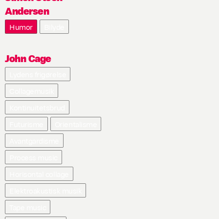
Andersen
Humor
Bilyde
John Cage
Lydens frigørelse
Collagemusik
Kontinuitetsbrud
Futurisme
Orientalisme
Avantgardisme
Process music
Horisontal collage
Elektroakustisk musik
Tape music