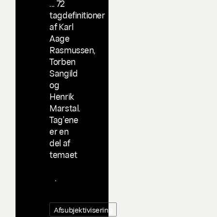
... 72
tagdefinitioner
af Karl
Aage
Rasmussen,
Torben
Sangild
og
Henrik
Marstal.
Tag'ene
er en
del af
temaet
Taggin
g
.
Afsubjektivisering