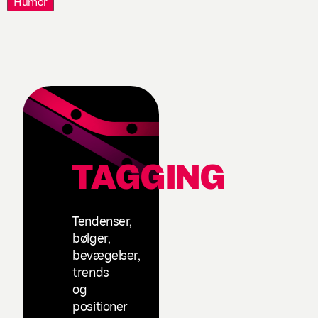
Humor
TAGGING
Tendenser,
bølger,
bevægelser,
trends
og
positioner