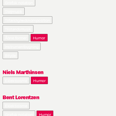
Grafisk notation
Støjmusik
Tilfældighedskomposition
Tilstandsmusik
Åbne former
Humor
Instrumentbygning
Bilyde
Niels Marthinsen
Eklekticisme
Humor
Bent Lorentzen
Eklekticisme
Grafisk notation
Humor