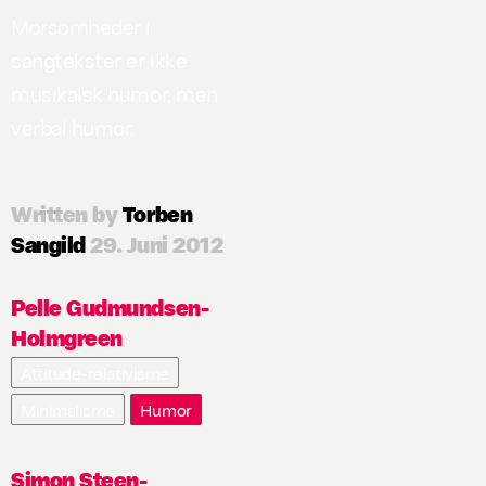
Morsomheder i
sangtekster er ikke
musikalsk humor, men
verbal humor.
Written by
Torben
Sangild
29. Juni 2012
Pelle Gudmundsen-
Holmgreen
Attitude-relativisme
Minimalisme
Humor
Simon Steen-