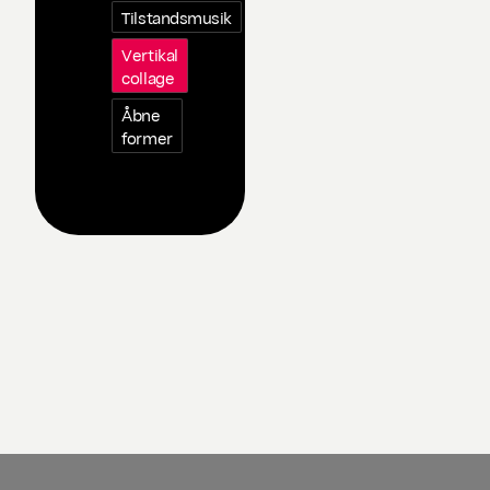
Tilstandsmusik
Vertikal
collage
Åbne
former