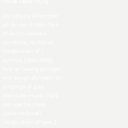
havde været mulig.
De tidligste eksempler
på det kan findes i flere
af Gustav Mahlers
symfonier, heriblandt
tredjesatsen af 1.
symfoni (1884-1888),
hvor en traurig passage i
mol abrupt afbrydes i to
omgange af glad
Bierstube-musik. Også
det spektakulære
(sammen)brud i
tredjesatsen af hans 2.