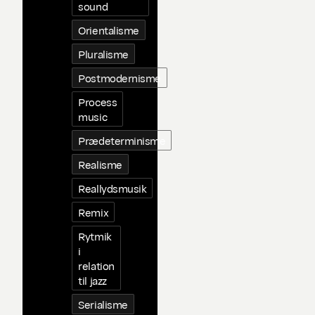
sound
Orientalisme
Pluralisme
Postmodernisme
Process
music
Prædeterminisme
Realisme
Reallydsmusik
Remix
Rytmik
i
relation
til jazz
Serialisme