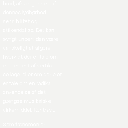
brud, afhænger helt af
dennes lydhørhed,
sensibilitet og
stilkendskab. Det kan i
øvrigt undertiden være
vanskeligt at afgøre
hvorvidt der er tale om
et element af vertikal
collage, eller om der blot
er tale om en radikal
anvendelse af det
gængse musikalske
virkemiddel: Kontrast.
Som fænomen er