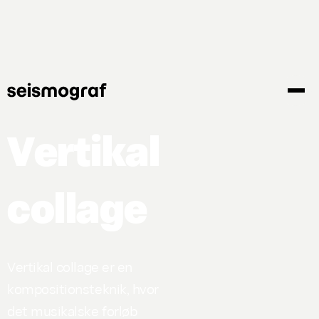
Gå
til
hovedindhold
Vertikal
collage
Vertikal collage er en
kompositionsteknik, hvor
det musikalske forløb