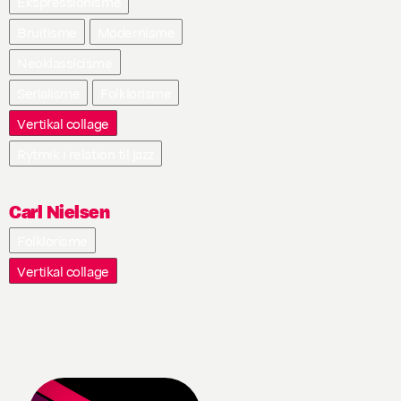
Ekspressionisme
Bruitisme
Modernisme
Neoklassicisme
Serialisme
Folklorisme
Vertikal collage
Rytmik i relation til jazz
Carl Nielsen
Folklorisme
Vertikal collage