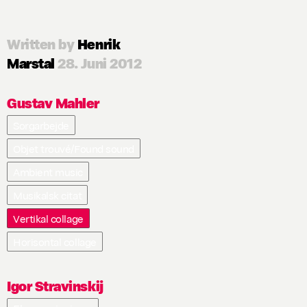
Written by
Henrik
Marstal
28. Juni 2012
Gustav Mahler
Sorgarbejde
Objet trouvé/Found sound
Ambient music
Musikalsk citat
Vertikal collage
Horisontal collage
Igor Stravinskij