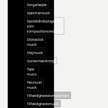
Sorgarbejde
Spektralmusik
Spolebåndoptageren
som
kompositionsredskab
Stokastisk
musik
Støjmusik
Systemtænkning
Tape
music
Teksturel
musik
Tilfældighedskomposition
Tilfældighedsmusik