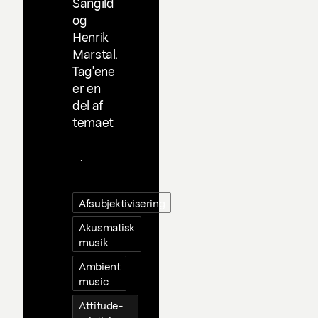
Sangild
og
Henrik
Marstal.
Tag'ene
er en
del af
temaet
Taggin
g
.
Afsubjektivisering
Akusmatisk
musik
Ambient
music
Attitude-