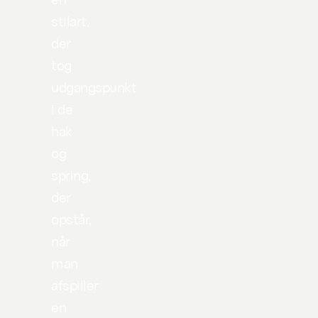
stilart,
der
tog
udgangspunkt
i de
hak
og
spring,
der
opstår,
når
man
afspiller
en