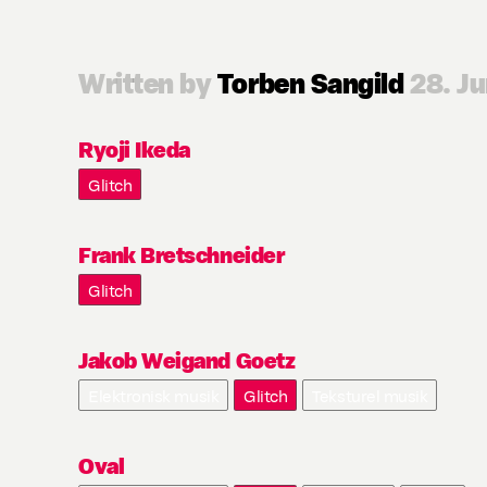
Written by
Torben Sangild
28. Ju
Ryoji Ikeda
Glitch
Frank Bretschneider
Glitch
Jakob Weigand Goetz
Elektronisk musik
Glitch
Teksturel musik
Oval