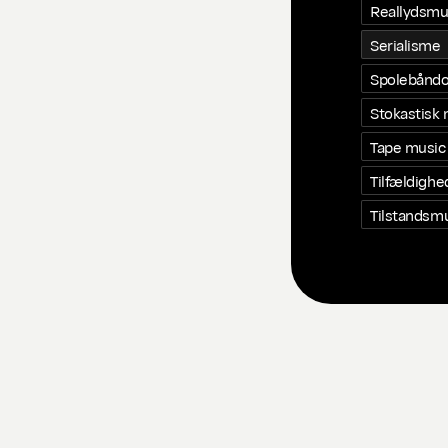
Reallydsmu
Serialisme
Spolebåndo
Stokastisk
Tape music
Tilfældigh
Tilstandsm