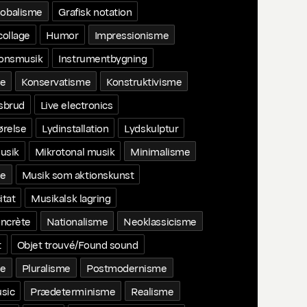
lobalisme
Grafisk notation
collage
Humor
Impressionisme
ionsmusik
Instrumentbygning
me
Konservatisme
Konstruktivisme
tsbrud
Live electronics
ørelse
Lydinstallation
Lydskulptur
usik
Mikrotonal musik
Minimalisme
e
Musik som aktionskunst
itat
Musikalsk lagring
ncrète
Nationalisme
Neoklassicisme
t
Objet trouvé/Found sound
me
Pluralisme
Postmodernisme
sic
Prædeterminisme
Realisme