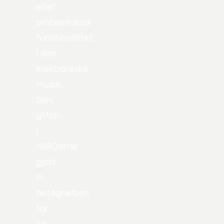
eller
problematisk
funktionalitet.
I den
elektroniske
musik,
blev
glitch
i
1990'erne
gjort
til
betegnelsen
for
en