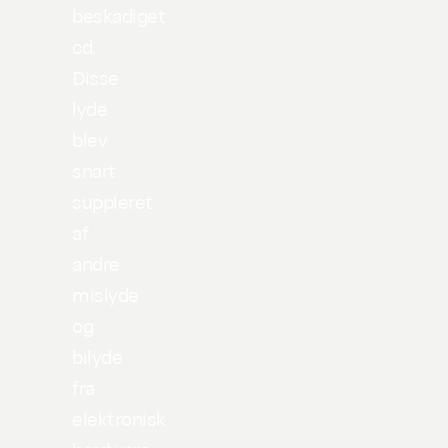
beskadiget
cd.
Disse
lyde
blev
snart
suppleret
af
andre
mislyde
og
bilyde
fra
elektronisk