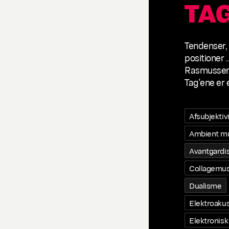
TA
Tendenser,
positioner .
Rasmussen,
Tag'ene er 
Afsubjektiv
Ambient m
Avantgard
Collagemus
Dualisme
Elektroakus
Elektronisk