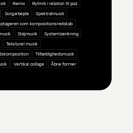
sik
Remix
Rytmik i relation til jazz
Sorgarbejde
Spektralmusik
ptageren som kompositionsredskab
 musik
Støjmusik
Systemtænkning
Teksturel musik
edskomposition
Tilfældighedsmusik
usik
Vertikal collage
Åbne former