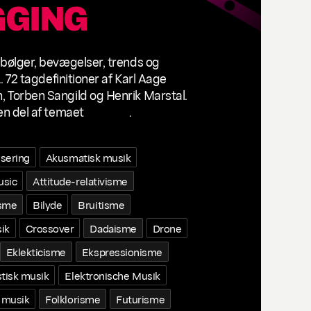
GGING
 bølger, bevægelser, trends og
.. 72 tagdefinitioner af Karl Aage
 Torben Sangild og Henrik Marstal.
en del af temaet
Tagging
.
isering
Akusmatisk musik
usic
Attitude-relativisme
isme
Bilyde
Bruitisme
ik
Crossover
Dadaisme
Drone
Eklekticisme
Ekspressionisme
tisk musik
Elektronische Musik
 musik
Folklorisme
Futurisme