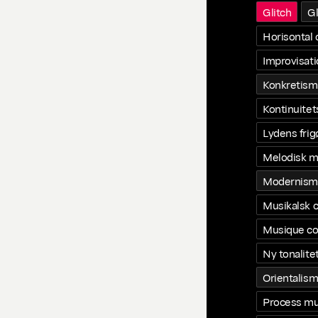
Glitch
G
Horisontal 
Improvisat
Konkretis
Kontinuite
Lydens frig
Melodisk m
Modernism
Musikalsk c
Musique co
Ny tonalite
Orientalis
Process mu