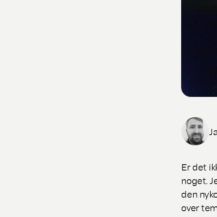
J
Er det i
noget. J
den nyk
over tem