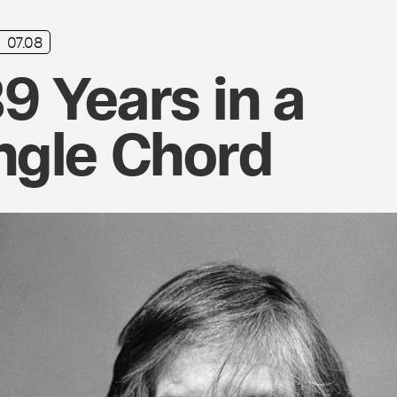
07.08
9 Years in a
ngle Chord