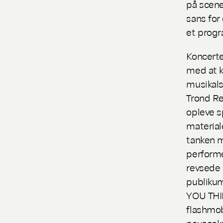
på scene
sans for
et progr
Koncerte
med at 
musikals
Trond Re
opleve s
material
tanken m
performe
revsede
publikum
YOU TH
flashmo
pauses