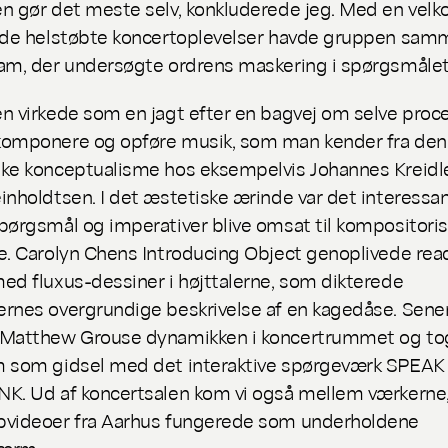
n gør det meste selv, konkluderede jeg. Med en ve
 de helstøbte koncertoplevelser havde gruppen sam
am, der undersøgte ordrens maskering i spørgsmåle
n virkede som en jagt efter en bagvej om selve proc
komponere og opføre musik, som man kender fra den
ke konceptualisme hos eksempelvis Johannes Kreidle
inholdtsen. I det æstetiske ærinde var det interessan
pørgsmål og imperativer blive omsat til kompositoris
e. Carolyn Chens
Introducing Object
genoplivede re
ed fluxus-dessiner i højttalerne, som dikterede
rnes overgrundige beskrivelse af en kagedåse. Sene
 Matthew Grouse dynamikken i koncertrummet og to
 som gidsel med det interaktive spørgeværk
SPEAK
INK
. Ud af koncertsalen kom vi også mellem værkerne,
bvideoer fra Aarhus fungerede som underholdene
kærm.