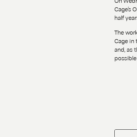
On Wedne
Cage’s
O
half year
The work
Cage in 
and, as t
possible
playlist