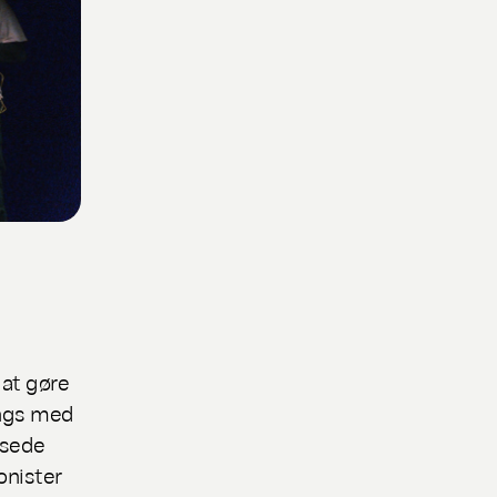
 at gøre
ngs
med
dsede
onister