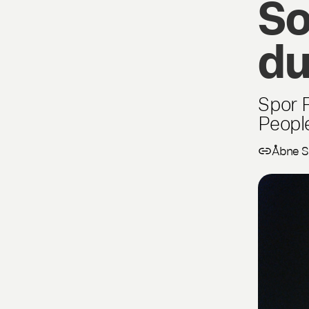
So
du
Spor 
Peopl
Åbne S