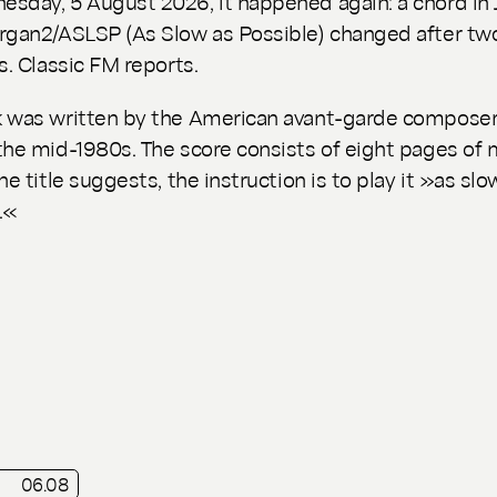
sday, 5 August 2026, it happened again: a chord in
rgan2/ASLSP
(
As Slow as Possible
) changed after tw
s. Classic FM reports.
 was written by the American avant-garde composer
the mid-1980s. The score consists of eight pages of 
he title suggests, the instruction is to play it »as slo
.«
06.08