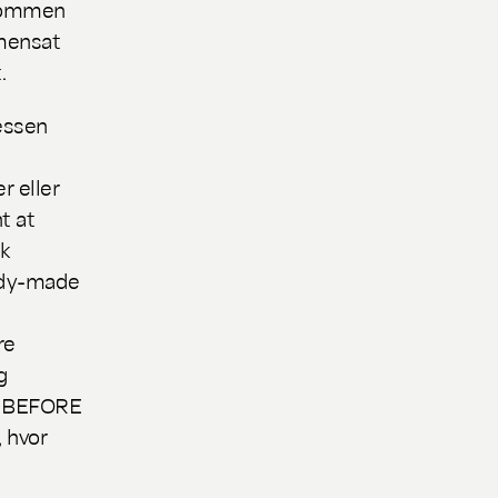
lkommen
mensat
t.
essen
r eller
t at
k
ady-made
re
g
 BEFORE
 hvor