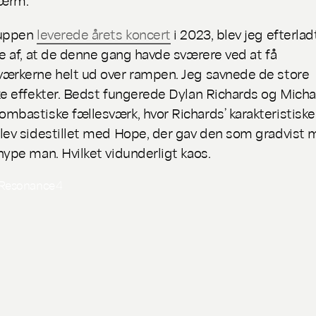
ruppen
leverede årets koncert
i 2023, blev jeg efterla
se af, at de denne gang havde sværere ved at få
ærkerne helt ud over rampen. Jeg savnede de store
ke effekter. Bedst fungerede Dylan Richards og Micha
mbastiske fællesværk, hvor Richards’ karakteristiske 
lev sidestillet med Hope, der gav den som gradvist 
hype man. Hvilket vidunderligt kaos.
 Resonance
4