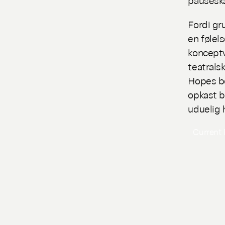
Fordi g
en følel
konceptv
teatrals
Hopes bo
opkast b
uduelig 
Current