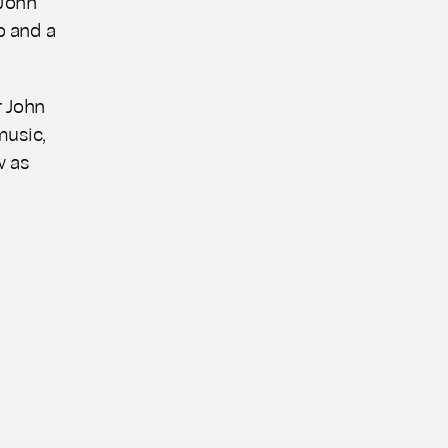
 John
o and a
 John
music,
w as