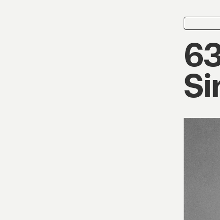
news
63
Si