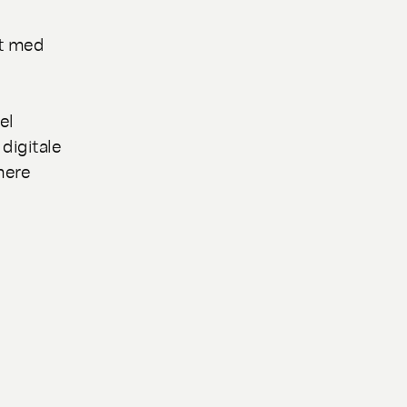
dt med
el
digitale
mere