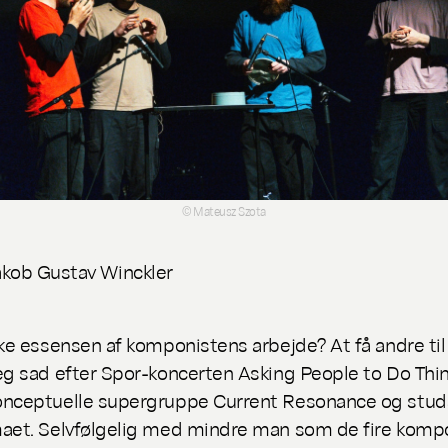
© Mateusz Szota
akob Gustav Winckler
kke essensen af komponistens arbejde? At få andre til
eg sad efter Spor-koncerten
Asking People to Do Thi
onceptuelle supergruppe Current Resonance og stu
aet. Selvfølgelig med mindre man som de fire komp