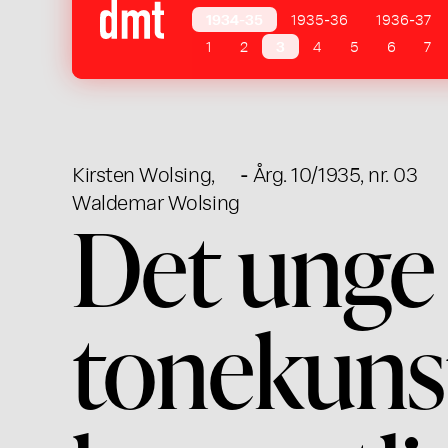
1934-35
1935-36
1936-37
1
2
3
4
5
6
7
Kirsten Wolsing
,
- Årg. 10/1935, nr. 03
Waldemar Wolsing
Det unge
tonekuns