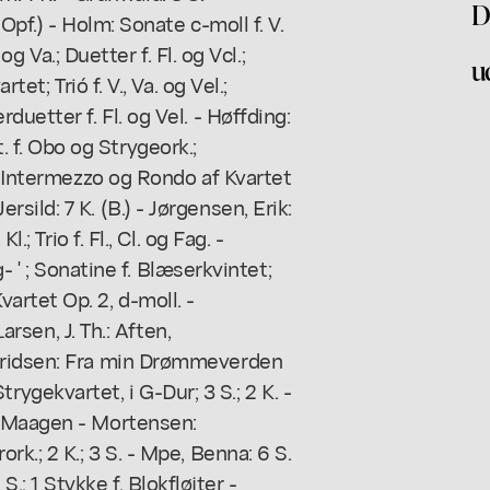
D
 Opf.) - Holm: Sonate c-moll f. V.
og Va.; Duetter f. Fl. og Vcl.;
u
et; Trió f. V., Va. og Vel.;
uetter f. Fl. og Vel. - Høffding:
f. Obo og Strygeork.;
: Intermezzo og Rondo af Kvartet
 Jersild: 7 K. (B.) - Jørgensen, Erik:
; Trio f. Fl., Cl. og Fag. -
g- ' ; Sonatine f. Blæserkvintet;
; Kvartet Op. 2, d-moll. -
arsen, J. Th.: Aften,
uridsen: Fra min Drømmeverden
 Strygekvartet, i G-Dur; 3 S.; 2 K. -
; Maagen - Mortensen:
k.; 2 K.; 3 S. - Mpe, Benna: 6 S.
2 S.; 1 Stykke f. Blokfløjter -