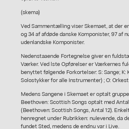
(skema)
Ved Sammentælling viser Skemaet, at der er
og 34 af afdøde danske Komponister, 97 af n
udenlandske Komponister.
Nedenstaaende Fortegnelse giver en fuldstæ
Værker. Ved lste Opførelser er Værkernes fulde
benyttet følgende Forkortelser: S: Sange; K
Solostykker for alle Instrumenter) ; O: Orkes
Medens Sangene i Skemaet er optalt gruppevis
Beethoven: Scottish Songs optalt med Antal 1
(Beethoven: Scottish Songs, Antal 12). Enke
henregnet under Rubrikken: nulevende, da de
fundet Sted, medens de endnu var i Live.