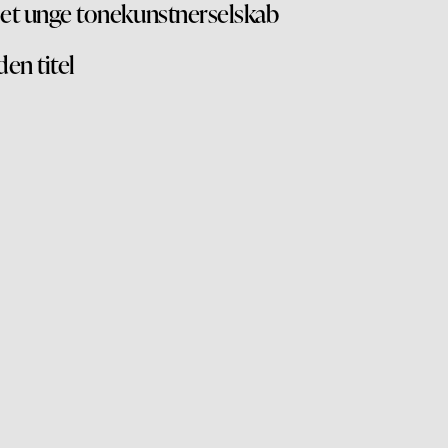
et unge tonekunstnerselskab
den titel