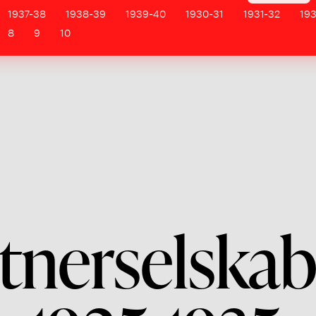
1937-38
1938-39
1939-40
1930-31
1931-32
19
8
9
10
tnerselskab