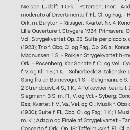
Nielsen, Ludolf: -1 Ork. - Petersen, Thor: - A
moderato af Divertimento f. Fl., Cl. og Fag. - 
Ork. m. Baryton - Riisager: Kvartet Nr. 4; Konce
Lille Ouverture f. Strygere 1934; Primavera, Ouv
Vcl.; Strygekvartet Op. 25; Suite per piccolo, or
(1923); Trio f. Obo, Cl. og Fag., Op. 26 a.; Koncer
Magnussen: 1 S. - Roikjer: Strygekvartet h-mol
Ork. - Rosenberg, Kai: Sonate f. Cl. og Vel., 
f. V. og Kl.; 1 S.; 1 K. - Schierbeck: 3 italien
Sang fra en Barnevogn; 1 S. - Seligmann: 5 S.
2 Strandquist: 4 S.; 1 K.; 4 Folkeviser bearb. f. 
Siegmann: 3 S. m. Fl., V. og Vcl. - Syberg: Conce
Bas; Kvartet f. V., Va., Vel. og Cl.; Musik f. O
(1930); Suite f. Fl., Obo, Cl. og Fag.; 1 K.; 1 Mu
m. Kl.; Adagio og Finale af Strygekvartet - Tarp
Concerto f. Ork., Op. 18; Taffelmusik f. Fl., Cl. og