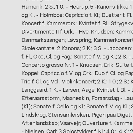
Hamerik: 2 S.; 1 0. - Heerup: 5 -Kanons (ikke 1
og Kl. - Holmboe: Capriccio f. Kl.; Duetter f. Fl. 
Koncert f. Kammerork.; Kvintet f. Bl.; Strygekvart
Divertimento II f. Ork. - Hye-Knudsen: Kammerd
Danmarkssangen; Løvspring; Kammerkoncert. 
Skolekantate; 2 Kanons; 2 K.; 3 S. - Jacobsen
f. Fl., Obo, Cl. og Fag.; Sonate f. V. og Kl.; 2 S. -
Concerto grosso Nr. 1 - Knudsen, Erik: Suite f. Kl.
Koppel: Capriccio f. V. og Ork.; Duo f. Cl. og Fa
Trio f. Cl. og Vcl.; Violinkoncert; 2 K.; 1 0.; 2 S.
Langgaard: 1 K. - Larsen, Aage: Kvintet f. Bl. - L
Efteraarsstorm, Maaneskin, Foraarsdag - La
(Kl.); Sonate f. Cello og Kl.; Sonate f. V. og Kl.;
Lindskrog: Stensamlersken; Pigen paa Diget
Aftenlandskab; Vaarvejr; Ouverture f. Kammeror
- Nielsen, Carl: 3 Solostykker f. Kl.; 4 0.;. 4 K.; 