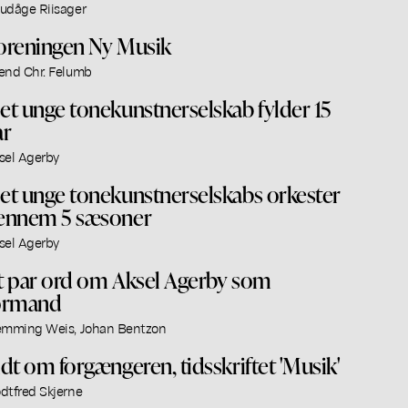
udåge Riisager
oreningen Ny Musik
end Chr. Felumb
et unge tonekunstnerselskab fylder 15
ar
sel Agerby
et unge tonekunstnerselskabs orkester
ennem 5 sæsoner
sel Agerby
t par ord om Aksel Agerby som
ormand
emming Weis, Johan Bentzon
idt om forgængeren, tidsskriftet 'Musik'
dtfred Skjerne