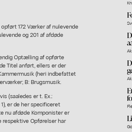
Kn
F
Sv
 opført 172 Værker af nulevende
D
ulevende og 201 af afdøde
a
Ak
ndig Optælling af opførte
D
 Titel anført, ellers er der
g
: Kammermusik (heri indbefattet
Ak
terværker; B: Brugsmusik.
E
 (saaledes er t. Ex.:
f
), er de her specificeret
Fl
lte nu afdøde Komponister er
L
 respektive Opførelser har
Go