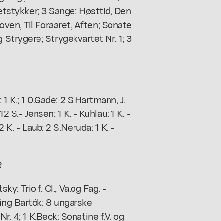
netstykker; 3 Sange: Høsttid, Den
ven, Til Foraaret, Aften; Sonate
. og Strygere; Strygekvartet Nr. 1; 3
: 1 K.; 1 0.Gade: 2 S.Hartmann, J.
: 12 S.- Jensen: 1 K. - Kuhlau: 1 K. -
2 K. - Laub: 2 S.Neruda: 1 K. -
R
sky: Trio f. Cl., Va.og Fag. -
ing Bartók: 8 ungarske
r. 4; 1 K.Beck: Sonatine f.V. og