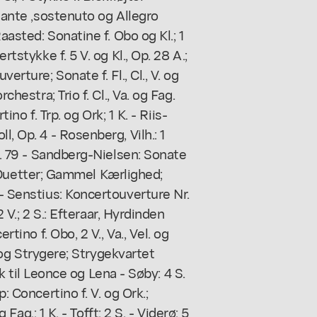
ndante ,sostenuto og Allegro
Raasted: Sonatine f. Obo og Kl.; 1
rtstykke f. 5 V. og Kl., Op. 28 A.;
erture; Sonate f. Fl., Cl., V. og
chestra; Trio f. Cl., Va. og Fag.
tino f. Trp. og Ork; 1 K. - Riis-
l, Op. 4 - Rosenberg, Vilh.: 1
Op. 79 - Sandberg-Nielsen: Sonate
ske Duetter; Gammel Kærlighed;
 - Senstius: Koncertouverture Nr.
2 V.; 2 S.: Efteraar, Hyrdinden
rtino f. Obo, 2 V., Va., Vel. og
bo og Strygere; Strygekvartet
sik til Leonce og Lena - Søby: 4 S.
: Concertino f. V. og Ork.;
 Fag.; 1 K. - Tofft: 2 S. - Viderø: 5