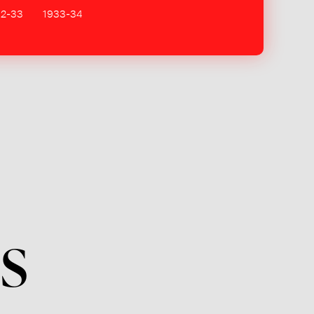
32-33
1933-34
s