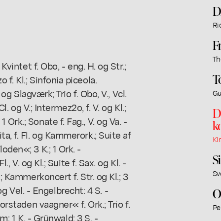
D
Ri
F
Th
Kvintet f. Obo, - eng. H. og Str.;
T
f. Kl.; Sinfonia piceola.
 og Slagværk; Trio f. Obo, V., Vcl.
Gu
l. og V.; Intermez2o, f. V. og Kl.;
D
.; 1 Ork.; Sonate f. Fag., V. og Va. -
k
a, f. Fl. og Kammerork.; Suite af
Ki
oden«; 3 K.; 1 Ork. -
S
., V. og Kl.; Suite f. Sax. og Kl. -
Sv
.; Kammerkoncert f. Str. og Kl.; 3
. og Vel. - Engelbrecht: 4 S. -
O
orstaden vaagner« f. Ork.; Trio f.
Pe
am: 1 K. - Grünwald: 3 S. -