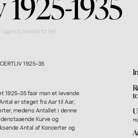
v 1925-1935
 tages forbehold for fejl
ERTLIV 1925-35
I
R
t 1925-35 faar man et levende
t
tal er steget fra Aar til Aar;
erter, medens Antallet i denne
U
Nedenstaaende Kurve og
Hj
ksende Antal af Koncerter og
A