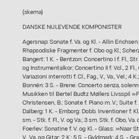
(skema)
DANSKE NULEVENDE KOMPONISTER
Agersnap: Sonate f. Va. og Kl. - Allin Erichsen: 
Rhapsodiske Fragmenter f. Obo og Kl.; Scherzo 
Bangert: 1 K. - Bentzon: Concertino I f. Fl., Str.
og Instrumentalkor; Concertino II f. Vcl., 2 Fl., C
Variazioni interrotti f. Cl., Fag., V., Va., Vel.; 4 K
Bonnén: 3 S. - Brene: Concerto senza, solennit
Musikken til Bertel Budtz Møllers Livsspil »Fl
Christensen, B.: Sonate f. Piano m. V.; Suite f. Fl
Dalberg: 1 K. - Emborg: Dobb. Inventioner f. Kl
sm. - Stk. f. Fl., V. og Va.; 3 sm. Stk. f. Obo, Va
Foerlev: Sonatine f. V. og Kl. - Glass: »Naar St
V., Va. og Gitar; 2 K.; 5 S. - Gyldmark: 4 S. - Gr