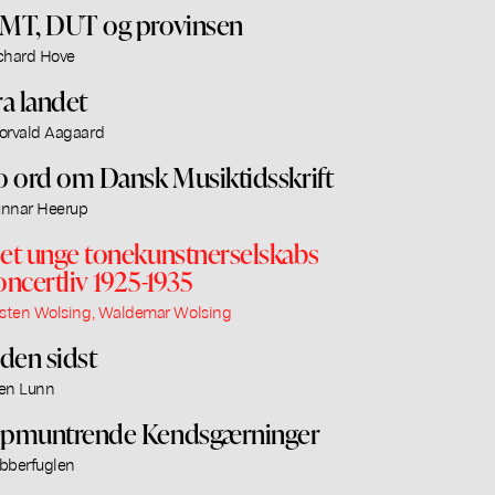
MT, DUT og provinsen
chard Hove
ra landet
orvald Aagaard
o ord om Dansk Musiktidsskrift
nnar Heerup
et unge tonekunstnerselskabs
oncertliv 1925-1935
rsten Wolsing, Waldemar Wolsing
iden sidst
en Lunn
pmuntrende Kendsgærninger
bberfuglen