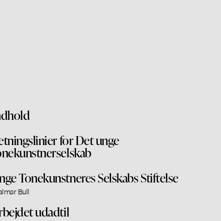
ndhold
etningslinier for Det unge
onekunstnerselskab
nge Tonekunstneres Selskabs Stiftelse
almar Bull
rbejdet udadtil