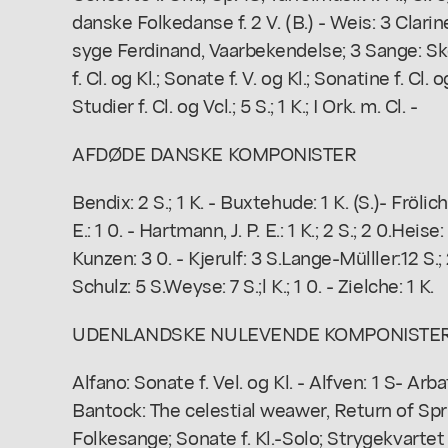
danske Folkedanse f. 2 V. (B.) - Weis: 3 Clari
syge Ferdinand, Vaarbekendelse; 3 Sange: Sko
f. Cl. og Kl.; Sonate f. V. og Kl.; Sonatine f. Cl
Studier f. Cl. og Vcl.; 5 S.; 1 K.; I Ork. m. Cl. -
AFDØDE DANSKE KOMPONISTER
Bendix: 2 S.; 1 K. - Buxtehude: 1 K. (S.)- Frölich
E.: 1 0. - Hartmann, J. P. E.: 1 K.; 2 S.; 2 0.Heise
Kunzen: 3 0. - Kjerulf: 3 S.Lange-Mülller:12 S.; 
Schulz: 5 S.Weyse: 7 S.;l K.; 1 0. - Zielche: 1 K.
UDENLANDSKE NULEVENDE KOMPONISTE
Alfano: Sonate f. Vel. og Kl. - Alfven: 1 S- Arbat
Bantock: The celestial weawer, Return of Spr
Folkesange; Sonate f. Kl.-Solo; Strygekvartet N