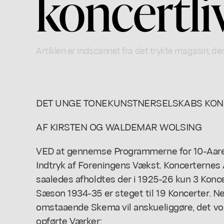
koncertli
Artiklen er indscannet fra det trykte magasin; der
DET UNGE TONEKUNSTNERSELSKABS KONC
AF KIRSTEN OG WALDEMAR WOLSING
VED at gennemse Programmerne for 10-Aare
Indtryk af Foreningens Vækst. Koncerternes An
saaledes afholdtes der i 1925-26 kun 3 Konc
Sæson 1934-35 er steget til 19 Koncerter. 
omstaaende Skema vil anskueliggøre, det vo
opførte Værker: