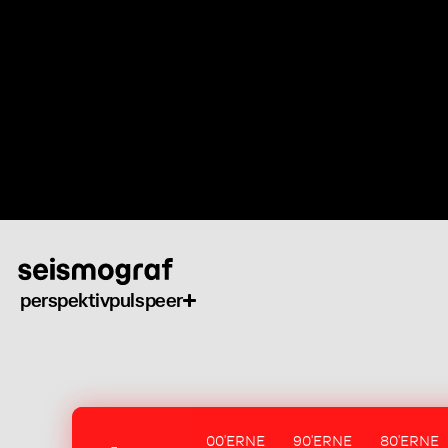
Gå
til
hovedindhold
perspektiv
puls
peer
00'ERNE
90'ERNE
80'ERNE