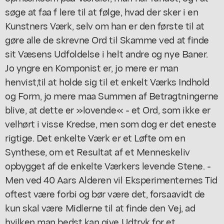
søge at faa f lere til at følge, hvad der sker i en
Kunstners Værk, selv om han er den første til at
gøre alle de skrevne Ord til Skamme ved at finde
sit Væsens Udfoldelse i helt andre og nye Baner.
Jo yngre en Komponist er, jo mere er man
henvist,til at holde sig til et enkelt Værks Indhold
og Form, jo mere maa Summen af Betragtningerne
blive, at dette er »lovende« - et Ord, som ikke er
velhørt i visse Kredse, men som dog er det eneste
rigtige. Det enkelte Værk er et Løfte om en
Synthese, om et Resultat af et Menneskeliv
opbygget af de enkelte Værkers levende Stene. -
Men ved 40 Aars Alderen vil Eksperimenternes Tid
oftest være forbi og bør være det, forsaavidt de
kun skal være Midlerne til at finde den Vej, ad
hvilken man bedst kan give Udtryk for et