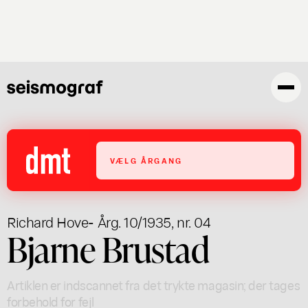
Gå
til
hovedindhold
VÆLG ÅRGANG
Richard Hove
- Årg. 10/1935, nr. 04
Bjarne Brustad
Artiklen er indscannet fra det trykte magasin; der tages
forbehold for fejl