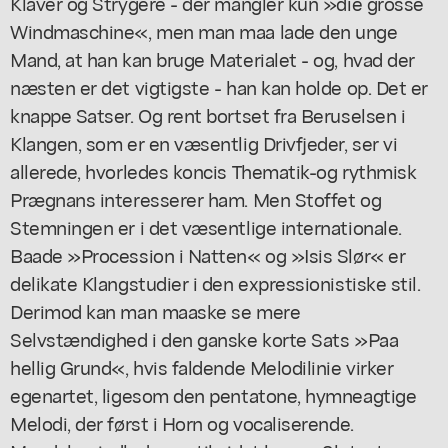
Klaver og Strygere - der mangler kun »die grosse
Windmaschine«, men man maa lade den unge
Mand, at han kan bruge Materialet - og, hvad der
næsten er det vigtigste - han kan holde op. Det er
knappe Satser. Og rent bortset fra Beruselsen i
Klangen, som er en væsentlig Drivfjeder, ser vi
allerede, hvorledes koncis Thematik-og rythmisk
Prægnans interesserer ham. Men Stoffet og
Stemningen er i det væsentlige internationale.
Baade »Procession i Natten« og »Isis Slør« er
delikate Klangstudier i den expressionistiske stil.
Derimod kan man maaske se mere
Selvstændighed i den ganske korte Sats »Paa
hellig Grund«, hvis faldende Melodilinie virker
egenartet, ligesom den pentatone, hymneagtige
Melodi, der først i Horn og vocaliserende.