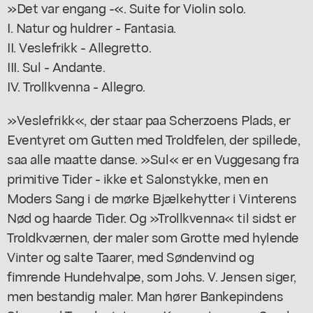
»Det var engang -«. Suite for Violin solo.
I. Natur og huldrer - Fantasia.
II. Veslefrikk - Allegretto.
III. Sul - Andante.
IV. Trollkvenna - Allegro.
»Veslefrikk«, der staar paa Scherzoens Plads, er
Eventyret om Gutten med Troldfelen, der spillede,
saa alle maatte danse. »Sul« er en Vuggesang fra
primitive Tider - ikke et Salonstykke, men en
Moders Sang i de mørke Bjælkehytter i Vinterens
Nød og haarde Tider. Og »Trollkvenna« til sidst er
Troldkværnen, der maler som Grotte med hylende
Vinter og salte Taarer, med Søndenvind og
fimrende Hundehvalpe, som Johs. V. Jensen siger,
men bestandig maler. Man hører Bankepindens