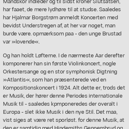
Mandskor indleder og til sidst kroner Slutsatsen,
har faaet, de mere lydhøre til at studse. Saaledes
har Hjalmar Borgstrøm anmeldt Koncerten med
bevidst Understregen af, at her var noget, man
burde være. opmærksom paa - den unge Brustad
var »lovende«.
Og han holdt Løfterne. I de nærmeste Aar derefter
komponerer han sin første Violinkoncert, nogle
Orkestersange og en stor symphonisk Digtning
»Atlantis«, som han præsenterede ved en
Kompositionskoncert i 1924. Alt dette er, trods det
er Musik, der hører denne Periodes internationale
Musik til - saaledes kpmponeredes der overalt i
Europa - slet ikke Musik i den nye Stil. Det maa,
vist siges at være ret sporløst. for denne Musik, at
den er samtidig med Hindemiths Gennembrud og