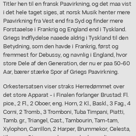
Titler hen til en fransk Paavirkning, og det maa vist
i det hele taget siges, at norsk Musik henter mere
Paavirkning fra Vest end fra Syd og finder mere
Forstaaelse i Frankrig og England end i Tyskland.
Griegs Indflydelse naaede aldrig i Tyskland til den
Betydning, som den havde i Frankrig, først og
fremmest for Debussy, og navnlig i England, hvor
store Dele af den Generation, der nu er paa 50-60
Aar, bærer stærke Spor af Griegs Paavirkning.
Orkestersatsen viser straks Herredømmet over
det store Apparat - i Finalen forlanger Brustad: Fl.
pice., 2 Fl., 2 Oboer, eng. Horn, 2 Kl., Baskl., 3 Fag., 4
Corni, 2 Tromb., 3 Tromboni, Tuba Timpani, Piatti,
Tamb. gr., Triangel, Cast., Tambourin, Tam-tam,
Xylophon, Carrillon, 2 Harper, Brummekor, Celesta,