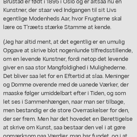
Brustad er født i 1895 i Oslo og er altsaa nu en
Kunstner, der staar ved Indgangen til sit Livs
egentlige Modenheds Aar, hvor Frugterne skal
lære os T'ræets stærke Stamme at kende.
(Jeg har altid ment, at det egentlig er en umulig
Opgave at skrive blot nogenlunde tilfredsstillende,
om en levende Kunstner, fordi netop det levende
giver en saa stor Mangfoldighed i Mulighederne.
Det bliver saa let for en Eftertid at slaa. Meninger
og Domme overende med de uanede Værker, der
maaske følger umiddelbart efter i Tiden, og som
let ses i Sammenhængen, naar man ser tilbage,
men bestandig er de store Overraskelser for den,
der ser frem. Men har det hovedet en Berettigelse
at skrive om Kunst, saa bestaar den vel i at gøre
opmærksom paa Værdier, man har fundet, og i at