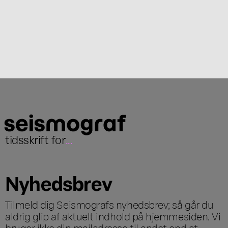
tidsskrift for
...
Nyhedsbrev
Tilmeld dig Seismografs nyhedsbrev; så går du
aldrig glip af aktuelt indhold på hjemmesiden. Vi
bruger ikke din mailadresse til andet end at