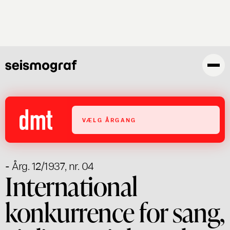
Gå
til
hovedindhold
VÆLG ÅRGANG
- Årg. 12/1937, nr. 04
International
konkurrence for sang,