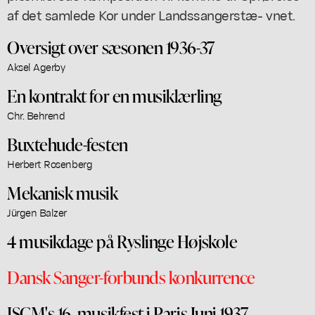
af det samlede Kor under Landssangerstæ- vnet.
Oversigt over sæsonen 1936-37
Aksel Agerby
En kontrakt for en musiklærling
Chr. Behrend
Buxtehude-festen
Herbert Rosenberg
Mekanisk musik
Jürgen Balzer
4 musikdage på Ryslinge Højskole
Dansk Sanger-forbunds konkurrence
ISCM's 16. musikfest i Paris Juni 1937