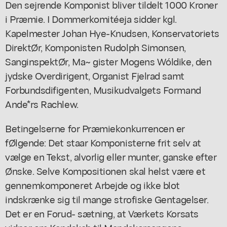
Den sejrende Komponist bliver tildelt 1000 Kroner
i Præmie. I Dommerkomitéeja sidder kgl.
Kapelmester Johan Hye-Knudsen, Konservatoriets
DirektØr, Komponisten Rudolph Simonsen,
SanginspektØr, Ma~ gister Mogens Wóldike, den
jydske Overdirigent, Organist Fjelrad samt
Forbundsdifigenten, Musikudvalgets Formand
Ande*rs Rachlew.
Betingelserne for Præmiekonkurrencen er
fØlgende: Det staar Komponisterne frit selv at
vælge en Tekst, alvorlig eller munter, ganske efter
Ønske. Selve Kompositionen skal helst være et
gennemkomponeret Arbejde og ikke blot
indskrænke sig til mange strofiske Gentagelser.
Det er en Forud- sætning, at Værkets Korsats