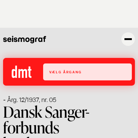
Gå
til
hovedindhold
VÆLG ÅRGANG
- Årg. 12/1937, nr. 05
Dansk Sanger-
forbunds