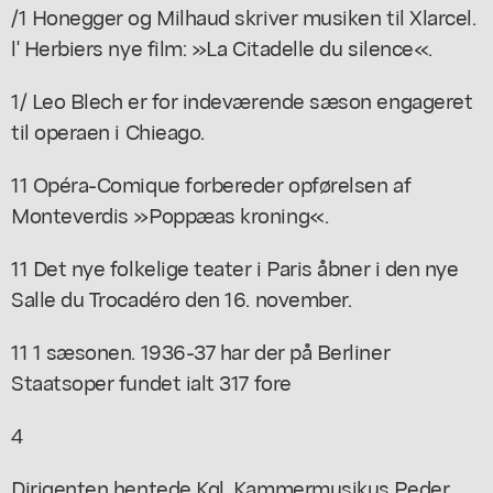
/1 Honegger og Milhaud skriver musiken til Xlarcel.
l' Herbiers nye film: »La Citadelle du silence«.
1/ Leo Blech er for indeværende sæson engageret
til operaen i Chieago.
11 Opéra-Comique forbereder opførelsen af
Monteverdis »Poppæas kroning«.
11 Det nye folkelige teater i Paris åbner i den nye
Salle du Trocadéro den 16. november.
11 1 sæsonen. 1936-37 har der på Berliner
Staatsoper fundet ialt 317 fore
4
Dirigenten hentede Kgl. Kammermusikus Peder