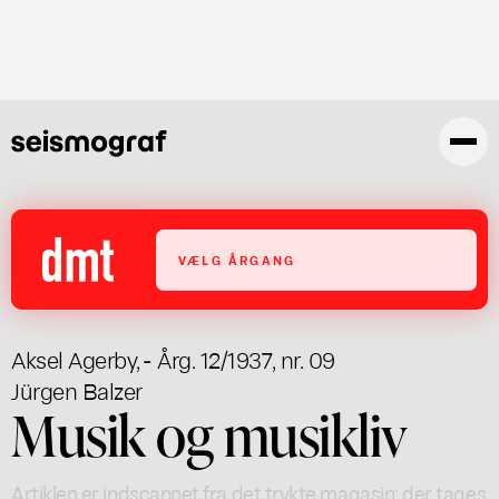
Gå
til
hovedindhold
VÆLG ÅRGANG
Aksel Agerby
,
- Årg. 12/1937, nr. 09
Jürgen Balzer
Musik og musikliv
Artiklen er indscannet fra det trykte magasin; der tages