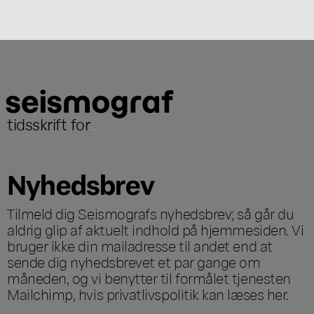
tidsskrift for
...
Nyhedsbrev
Tilmeld dig Seismografs nyhedsbrev; så går du
aldrig glip af aktuelt indhold på hjemmesiden. Vi
bruger ikke din mailadresse til andet end at
sende dig nyhedsbrevet et par gange om
måneden, og vi benytter til formålet tjenesten
Mailchimp, hvis privatlivspolitik kan læses
her
.