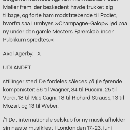
Møller frem, der beskedent havde trukket sig
tilbage, og førte ham modstræbende til Podiet,
hvorfra saa Lumbyes »Champagne-Galop« lød paa
ny under den gamle Mesters Førerskab, inden
Publikum spredtes.«
Axel Agerby.--X
UDLANDET
stillinger sted. De fordeles således på (le førende
komponister: 56 til Wagner, 34 til Puccini, 25 til
Verdi, 18 til Mas Cagni, 18 til Richard Strauss, 13 til
Mozart og 13 til Weber.
/1 Det internationale selskab for ny musik afholder
sin næste musikfest i London den 17.-23. juni