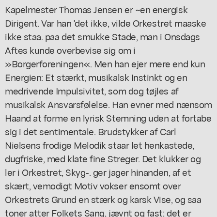
Kapelmester Thomas Jensen er ~en energisk
Dirigent. Var han 'det ikke, vilde Orkestret maaske
ikke staa. paa det smukke Stade, man i Onsdags
Aftes kunde overbevise sig om i
»Borgerforeningen«. Men han ejer mere end kun
Energien: Et stærkt, musikalsk Instinkt og en
medrivende Impulsivitet, som dog tøjles af
musikalsk Ansvarsfølelse. Han evner med nænsom
Haand at forme en lyrisk Stemning uden at fortabe
sig i det sentimentale. Brudstykker af Carl
Nielsens frodige Melodik staar let henkastede,
dugfriske, med klate fine Streger. Det klukker og
ler i Orkestret, Skyg-. ger jager hinanden, af et
skært, vemodigt Motiv vokser ensomt over
Orkestrets Grund en stærk og karsk Vise, og saa
toner atter Folkets Sang, jævnt og fast: det er