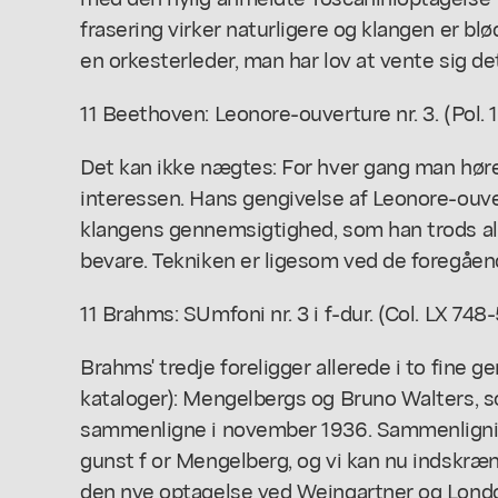
frasering virker naturligere og klangen er bl
en orkesterleder, man har lov at vente sig de
11 Beethoven: Leonore-ouverture nr. 3. (Pol. 1
Det kan ikke nægtes: For hver gang man hør
interessen. Hans gengivelse af Leonore-ouv
klangens gennemsigtighed, som han trods al 
bevare. Tekniken er ligesom ved de foregåend
11 Brahms: SUmfoni nr. 3 i f-dur. (Col. LX 748-5
Brahms' tredje foreligger allerede i to fine g
kataloger): Mengelbergs og Bruno Walters, som
sammenligne i november 1936. Sammenligning
gunst f or Mengelberg, og vi kan nu indskræ
den nye optagelse ved Weingartner og London