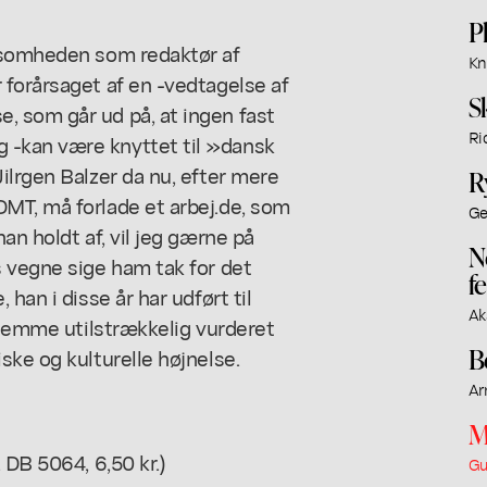
P
rksomheden som redaktør af
Kn
 forårsaget af en -vedtagelse af
S
 som går ud på, at ingen fast
Ri
 -kan være knyttet til »dansk
ilrgen Balzer da nu, efter mere
R
MT, må forlade et arbej.de, som
Ge
an holdt af, vil jeg gærne på
N
s vegne sige ham tak for det
f
han i disse år har udført til
Ak
rhjemme utilstrækkelig vurderet
B
ske og kulturelle højnelse.
Ar
M
 DB 5064, 6,50 kr.)
Gu