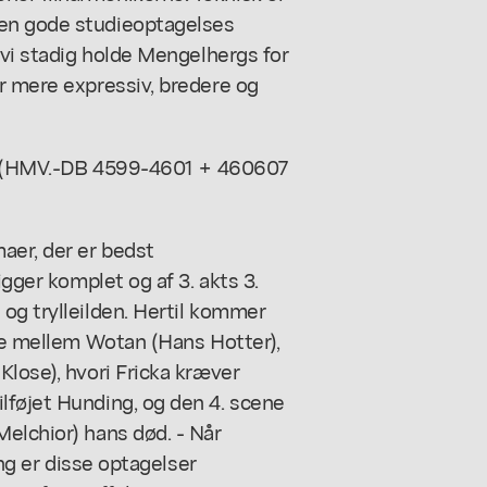
den gode studieoptagelses
 vi stadig holde Mengelhergs for
r mere expressiv, bredere og
ne. (HMV.-DB 4599-4601 + 460607
aer, der er bedst
igger komplet og af 3. akts 3.
og trylleilden. Hertil kommer
ene mellem Wotan (Hans Hotter),
Klose), hvori Fricka kræver
lføjet Hunding, og den 4. scene
elchior) hans død. - Når
ang er disse optagelser