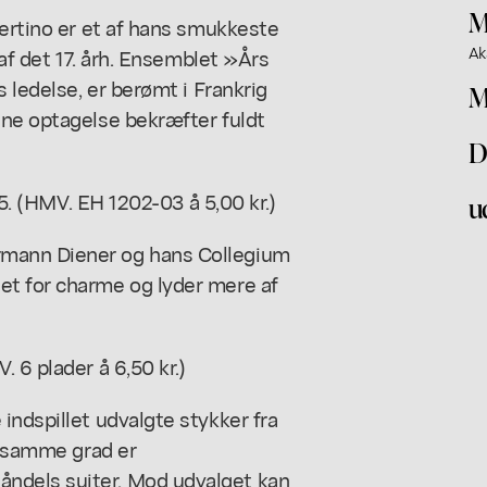
M
certino er et af hans smukkeste
Ak
 af det 17. årh. Ensemblet »Års
s ledelse, er berømt i Frankrig
M
nne optagelse bekræfter fuldt
D
 5. (HMV. EH 1202-03 å 5,00 kr.)
u
rmann Diener og hans Collegium
et for charme og lyder mere af
 6 plader å 6,50 kr.)
indspillet udvalgte stykker fra
i samme grad er
ndels suiter. Mod udvalget kan