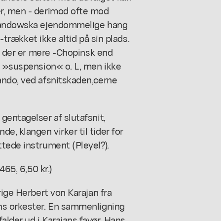
er, men - derimod ofte mod
 Landowska ejendommelige hang
t-trækket ikke altid på sin plads.
l, der er mere -Chopinsk end
f »suspension« o. L, men ikke
ando, ved afsnitskaden,cerne
gentagelser af slutafsnit,
, klangen virker til tider for
tede instrument (Pleyel?).
465, 6,50 kr.)
rige Herbert von Karajan fra
ns orkester. En sammenligning
lder ud i Karajans favør. Hans