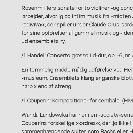
Rosenmfillers sonate for to violiner -og con
,arbejder, alvorlig og intim musik fra -midten
rediviva«, der spiller under Claude Crus-sard
for sine opførelser af gammel musik og - de
ud ensemblets ry.
/1 Händel: Concerto grosso i d-dur, op. -6, nr.
En temmelig middelmådig udførelse ved He
-musieum. Ensemblets klang er ganske blott
harpix end af streng.
/1 Couperin: Kompositioner for cembalo. (HMV.
Wanda Landowska har her i en -society-serie 
Couperins forskellige »ordres«, der .jo ikke 
sammenhængende suiter, som Bachs eller Hå