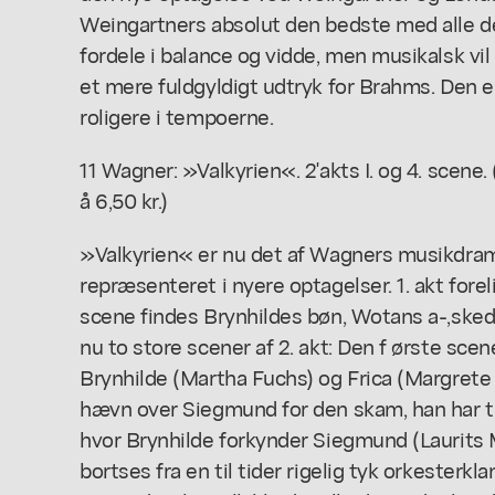
Weingartners absolut den bedste med alle 
fordele i balance og vidde, men musikalsk vil
et mere fuldgyldigt udtryk for Brahms. Den e
roligere i tempoerne.
11 Wagner: »Valkyrien«. 2'akts I. og 4. sce
å 6,50 kr.)
»Valkyrien« er nu det af Wagners musikdram
repræsenteret i nyere optagelser. 1. akt forel
scene findes Brynhildes bøn, Wotans a-,sked 
nu to store scener af 2. akt: Den f ørste sc
Brynhilde (Martha Fuchs) og Frica (Margrete 
hævn over Siegmund for den skam, han har ti
hvor Brynhilde forkynder Siegmund (Laurits M
bortses fra en til tider rigelig tyk orkesterkl