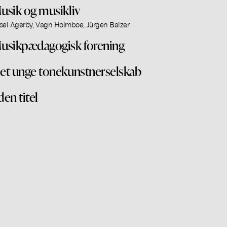
usik og musikliv
sel Agerby, Vagn Holmboe, Jürgen Balzer
usikpædagogisk forening
et unge tonekunstnerselskab
den titel