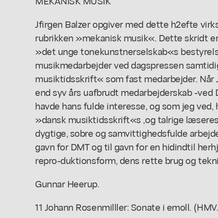
MEKANISK MUSIK
Jfirgen Balzer opgiver med dette h2efte vi
rubrikken »mekanisk musik«. Dette skridt er
»det unge tonekunstnerselskab«s bestyrelse,
musikmedarbejder ved dagspressen samtidig
musiktidsskrift« som fast medarbejder. Når J
end syv års uafbrudt medarbejderskab -ved D
havde hans fulde interesse, og som jeg ved, h
»dansk musiktidsskrift«s ,og talrige læsere
dygtige, sobre og samvittighedsfulde arbejde, 
gavn for DMT og til gavn for en hidindtil he
repro-duktionsform, dens rette brug og tekni
Gunnar Heerup.
11 Johann Rosenmilller: Sonate i emoll. (HMV.