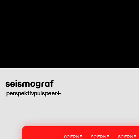
Gå
til
hovedindhold
perspektiv
puls
peer
00'ERNE
90'ERNE
80'ERNE