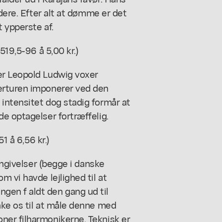
ødere. Efter alt at dømme er det
t ypperste af.
519,5-96 å 5,00 kr.)
er Leopold Ludwig voxer
erturen imponerer ved den
intensitet dog stadig formår at
e optagelser fortræffelig.
1 å 6,56 kr.)
engivelser (begge i danske
 vi havde lejlighed til at
en f aldt den gang ud til
nke os til at måle denne med
er filharmonikerne. Teknisk er