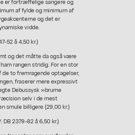
e er fortræffelige sangere og
ximum af fylde og minimum af
rygeakcenterne og det er
dynamiske vidde.
47-52 å 4,50 kr.)
rømt og det måtte da også være
 ham rangen stridig. For en stor
af de to fremragende optagelser,
angen, fraserer mere expressivt
en ægte Debussysk »brume
æcision selv i de mest
n smule billigere (29,00 kr.)
V. DB 2379-82 å 6,50 kr.)