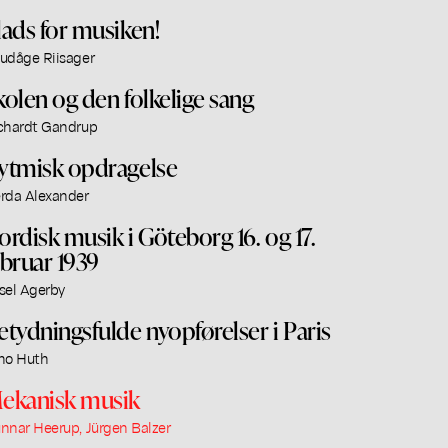
lads for musiken!
udåge Riisager
kolen og den folkelige sang
chardt Gandrup
ytmisk opdragelse
rda Alexander
ordisk musik i Göteborg 16. og 17.
ebruar 1939
sel Agerby
etydningsfulde nyopførelser i Paris
no Huth
ekanisk musik
nnar Heerup, Jürgen Balzer