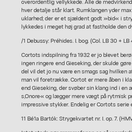
overordentlig vellykkede. Alle de medvirkend
hver detalje står klart. Rumklangen yder ma
uklarhed; der er et sjældent godt »bid« i st
lykkedes i meget høj grad at fastholde den 
/1 Debussy: Préhides. I. bog. (Col. LB 30 + LB 
Cortots indspilning fra 1932 er jo blevet be
ingen ringere end Gieseking, der skulde gøre
del vil det jo nu være en smags sag hvilken 
man vil foretrække. Cortot er mere åben i kl
end Gieseking, der svøber sin klang ind i 
s,Onore« og lægger mere vægt på rytmisk pr
impressive stykker. Endelig er Cortots serie e
11 Bé1a Bartók: Strygekvartet nr. I. op. 7. (HM