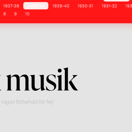
1937-38
1938-39
1939-40
1930-31
1931-32
19
8
9
10
 musik
 tages forbehold for fejl