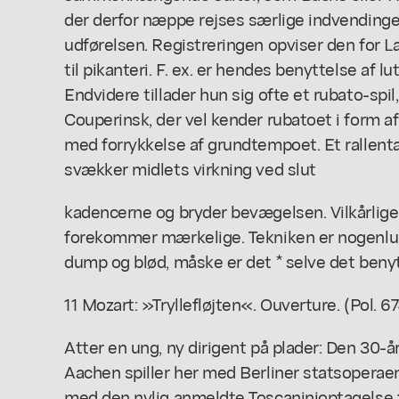
der derfor næppe rejses særlige indvending
udførelsen. Registreringen opviser den for
til pikanteri. F. ex. er hendes benyttelse af lu
Endvidere tillader hun sig ofte et rubato-spi
Couperinsk, der vel kender rubatoet i form a
med forrykkelse af grundtempoet. Et rallent
svækker midlets virkning ved slut
kadencerne og bryder bevægelsen. Vilkårlige 
forekommer mærkelige. Tekniken er nogenlunde
dump og blød, måske er det * selve det benyt
11 Mozart: »Tryllefløjten«. Ouverture. (Pol. 67
Atter en ung, ny dirigent på plader: Den 30-å
Aachen spiller her med Berliner statsoperae
med den nylig anmeldte Toscaninioptagelse fa