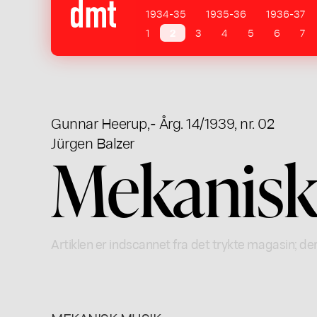
1934-35
1935-36
1936-37
1
2
3
4
5
6
7
Gunnar Heerup
,
- Årg. 14/1939, nr. 02
Jürgen Balzer
Mekanisk
Artiklen er indscannet fra det trykte magasin; der