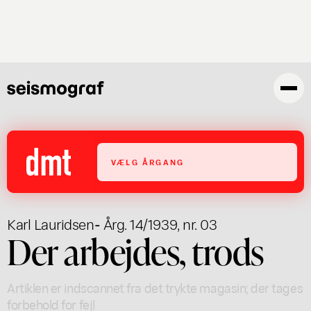
Gå
til
hovedindhold
VÆLG ÅRGANG
Karl Lauridsen
- Årg. 14/1939, nr. 03
Der arbejdes, trods
Artiklen er indscannet fra det trykte magasin; der tages
forbehold for fejl