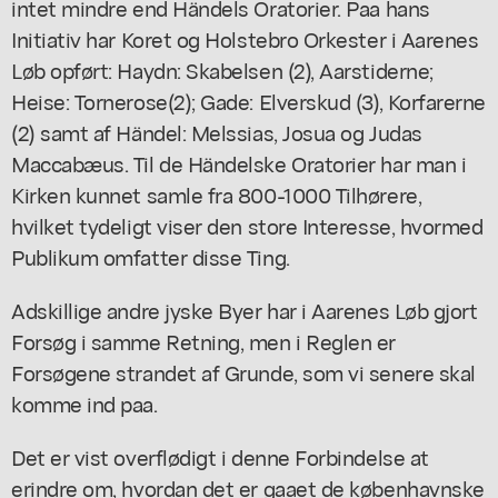
intet mindre end Händels Oratorier. Paa hans
Initiativ har Koret og Holstebro Orkester i Aarenes
Løb opført: Haydn: Skabelsen (2), Aarstiderne;
Heise: Tornerose(2); Gade: Elverskud (3), Korfarerne
(2) samt af Händel: Melssias, Josua og Judas
Maccabæus. Til de Händelske Oratorier har man i
Kirken kunnet samle fra 800-1000 Tilhørere,
hvilket tydeligt viser den store Interesse, hvormed
Publikum omfatter disse Ting.
Adskillige andre jyske Byer har i Aarenes Løb gjort
Forsøg i samme Retning, men i Reglen er
Forsøgene strandet af Grunde, som vi senere skal
komme ind paa.
Det er vist overflødigt i denne Forbindelse at
erindre om, hvordan det er gaaet de københavnske