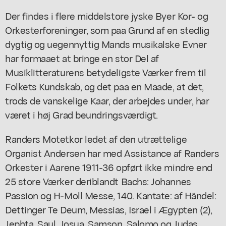
Der findes i flere middelstore jyske Byer Kor- og
Orkesterforeninger, som paa Grund af en stedlig
dygtig og uegennyttig Mands musikalske Evner
har formaaet at bringe en stor Del af
Musiklitteraturens betydeligste Værker frem til
Folkets Kundskab, og det paa en Maade, at det,
trods de vanskelige Kaar, der arbejdes under, har
været i høj Grad beundringsværdigt.
Randers Motetkor ledet af den utrættelige
Organist Andersen har med Assistance af Randers
Orkester i Aarene 1911-36 opført ikke mindre end
25 store Værker deriblandt Bachs: Johannes
Passion og H-Moll Messe, 140. Kantate: af Händel:
Dettinger Te Deum, Messias, Israel i Ægypten (2),
Jephta, Saul, Josua, Samson, Salomo og Judas