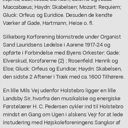
Maccabæus; Haydn: Skabelsen; Mozart: Requiem;
Gluck: Orfeus og Euridice. Desuden de kendte
Værker af Gade, Hartmann, Heise o. fl.
Silkeborg Korforening blomstrede under Organist
Sand Lauridsens Ledelse i Aarene 1917-24 og
opførte i Forbindelse med Byens Orkester: Gade:
Elverskud, Korsfarerne (2) ; Rosenfeld: Henrik og
Else; Gluck: Orfeus og Euridice; Haydn: Skabelsen,
den sidste 2 Aftener i Træk med ca. 1600 Tilhørere.
En lille Mils Vej udenfor Holstebro ligger en lille
Landsby Sir, hvorfra den musikalske og energiske
Førstelærer H. C. Pedersen cykler ind til Holstebro
mindst en Gang om Ugen i alskens Vejr for at lede
Instudering med Højskoleforeningens Sangkor af