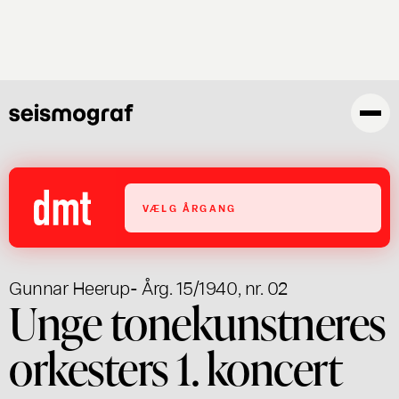
Gå
til
hovedindhold
VÆLG ÅRGANG
Gunnar Heerup
- Årg. 15/1940, nr. 02
Unge tonekunstneres
orkesters 1. koncert