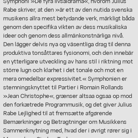
Symphoni »De fyra livsåldrarna«, hvorom Julius
Rabe skriver, at den »är ett av den nutida svenska
musikens allra mest betydande verk, märkligt båda
genom den specifika vikten av dess musikaliska
ideer och genom dess allmänkonstnärliga nivå.
Den lägger delvis nya og väsentliga drag til denna
produktiva tonsåttares fysionomi, och den innebär
en ytterligare utveckling av hans stil i riktning mot
större lugn och klarhet i det tonale och mot en
mera omedelbar expressivitet.« Symphonien er
stemningsknyttet til Partier i Romain Rollands
»Jean Christophe«, grænser altsaa ogsaa op mod
den forkætrede Programmusik, og det giver Julius
Rabe Lejlighed til at fremsætte afgørende
Bemærkninger og Betragtninger om Musikkens
Sammenknytning med, hvad der i øvrigt rører sig i