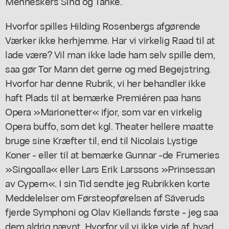
Menneskers Sind og Tanke.
Hvorfor spilles Hilding Rosenbergs afgørende
Værker ikke herhjemme. Har vi virkelig Raad til at
lade være? Vil man ikke lade ham selv spille dem,
saa gør Tor Mann det gerne og med Begejstring.
Hvorfor har denne Rubrik, vi her behandler ikke
haft Plads til at bemærke Premiéren paa hans
Opera »Marionetter« ifjor, som var en virkelig
Opera buffo, som det kgl. Theater hellere maatte
bruge sine Kræfter til, end til Nicolais Lystige
Koner - eller til at bemærke Gunnar -de Frumeries
»Singoalla« eller Lars Erik Larssons »Prinsessan
av Cypern«. I sin Tid sendte jeg Rubrikken korte
Meddelelser om Førsteopførelsen af Säveruds
fjerde Symphoni og Olav Kiellands første - jeg saa
dem aldrig nævnt. Hvorfor vil vi ikke vide af, hvad