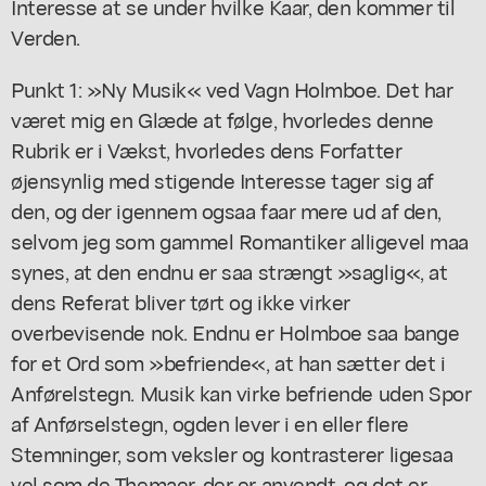
Interesse at se under hvilke Kaar, den kommer til
Verden.
Punkt 1: »Ny Musik« ved Vagn Holmboe. Det har
været mig en Glæde at følge, hvorledes denne
Rubrik er i Vækst, hvorledes dens Forfatter
øjensynlig med stigende Interesse tager sig af
den, og der igennem ogsaa faar mere ud af den,
selvom jeg som gammel Romantiker alligevel maa
synes, at den endnu er saa strængt »saglig«, at
dens Referat bliver tørt og ikke virker
overbevisende nok. Endnu er Holmboe saa bange
for et Ord som »befriende«, at han sætter det i
Anførelstegn. Musik kan virke befriende uden Spor
af Anførselstegn, ogden lever i en eller flere
Stemninger, som veksler og kontrasterer ligesaa
vel som de Themaer, der er anvendt, og det er