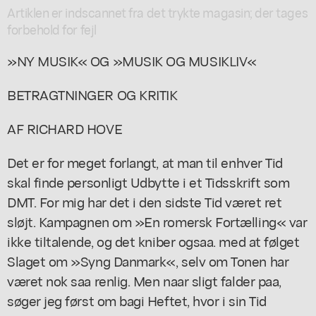
Artiklen er indscannet fra det trykte magasin; der tages
forbehold for fejl
»NY MUSIK« OG »MUSIK OG MUSIKLIV«
BETRAGTNINGER OG KRITIK
AF RICHARD HOVE
Det er for meget forlangt, at man til enhver Tid
skal finde personligt Udbytte i et Tidsskrift som
DMT. For mig har det i den sidste Tid været ret
sløjt. Kampagnen om »En romersk Fortælling« var
ikke tiltalende, og det kniber ogsaa. med at følget
Slaget om »Syng Danmark«, selv om Tonen har
været nok saa renlig. Men naar sligt falder paa,
søger jeg først om bagi Heftet, hvor i sin Tid