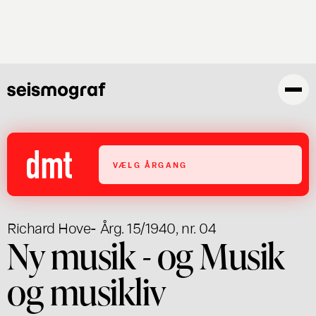
Gå
til
hovedindhold
VÆLG ÅRGANG
Richard Hove
- Årg. 15/1940, nr. 04
Ny musik - og Musik
og musikliv