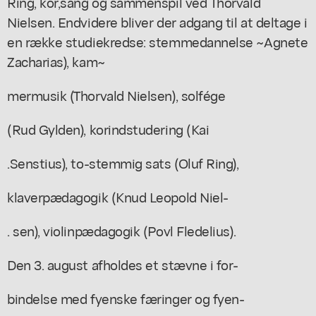
Ring, kor,sang og sammenspil ved Thorvald
Nielsen. Endvidere bliver der adgang til at deltage i
en række studiekredse: stemmedannelse ~Agnete
Zacharias), kam~
mermusik (Thorvald Nielsen), solfége
(Rud Gylden), korindstudering (Kai
.Senstius), to-stemmig sats (Oluf Ring),
klaverpædagogik (Knud Leopold Niel-
. sen), violinpædagogik (Povl Fledelius).
Den 3. august afholdes et stævne i for-
bindelse med fyenske færinger og fyen-