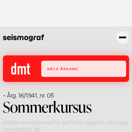
Gå
til
hovedindhold
VÆLG ÅRGANG
- Årg. 16/1941, nr. 05
Sommerkursus
Artiklen er indscannet fra det trykte magasin; der tages
forbehold for fejl