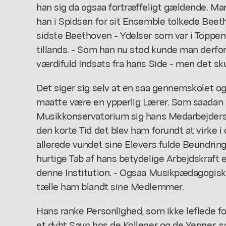
han sig da ogsaa fortræffeligt gældende. M
han i Spidsen for sit Ensemble tolkede Beet
sidste Beethoven - Ydelser som var i Toppen
tillands. - Som han nu stod kunde man derfor
værdifuld Indsats fra hans Side - men det sk
Det siger sig selv at en saa gennemskolet o
maatte være en ypperlig Lærer. Som saadan 
Musikkonservatorium sig hans Medarbejdersk
den korte Tid det blev ham forundt at virke
allerede vundet sine Elevers fulde Beundrin
hurtige Tab af hans betydelige Arbejdskraft er
denne Institution. - Ogsaa Musikpædagogisk
tælle ham blandt sine Medlemmer.
Hans ranke Personlighed, som ikke leflede for
et dybt Savn hos de Kolleger og de Yenner, s