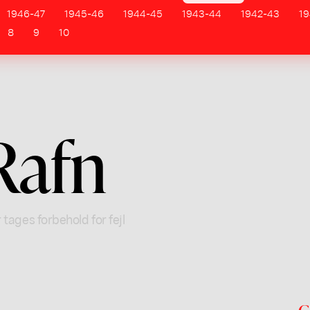
1946-47
1945-46
1944-45
1943-44
1942-43
19
8
9
10
Rafn
 tages forbehold for fejl