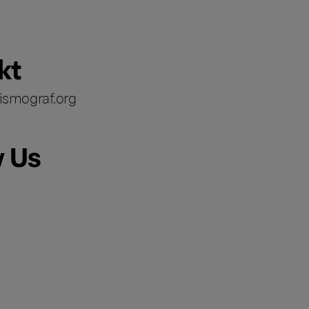
kt
ismograf.org
w Us