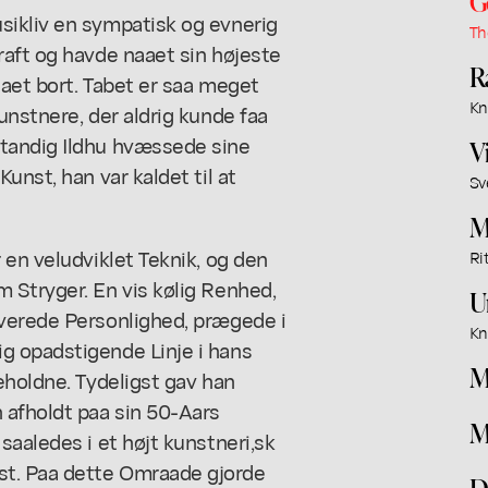
G
sikliv en sympatisk og evnerig
Th
raft og havde naaet sin højeste
R
aet bort. Tabet er saa meget
Kn
unstnere, der aldrig kunde faa
tandig Ildhu hvæssede sine
V
unst, han var kaldet til at
Sv
M
 en veludviklet Teknik, og den
Ri
 Stryger. En vis kølig Renhed,
U
verede Personlighed, prægede i
Kn
g opadstigende Linje i hans
M
eholdne. Tydeligst gav han
 afholdt paa sin 50-Aars
M
saaledes i et højt kunstneri,sk
t. Paa dette Omraade gjorde
D