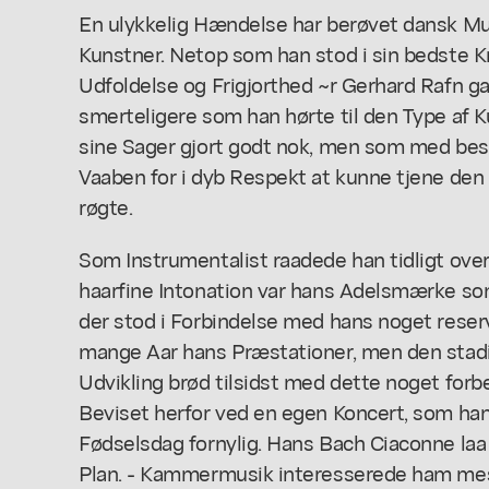
En ulykkelig Hændelse har berøvet dansk Mu
Kunstner. Netop som han stod i sin bedste K
Udfoldelse og Frigjorthed ~r Gerhard Rafn ga
smerteligere som han hørte til den Type af K
sine Sager gjort godt nok, men som med bes
Vaaben for i dyb Respekt at kunne tjene den K
røgte.
Som Instrumentalist raadede han tidligt over
haarfine Intonation var hans Adelsmærke som
der stod i Forbindelse med hans noget reser
mange Aar hans Præstationer, men den stadi
Udvikling brød tilsidst med dette noget forb
Beviset herfor ved en egen Koncert, som han
Fødselsdag fornylig. Hans Bach Ciaconne laa 
Plan. - Kammermusik interesserede ham mes