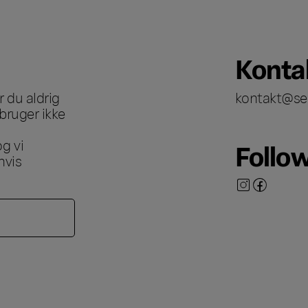
Konta
 du aldrig
kontakt@se
bruger ikke
g vi
Follo
hvis