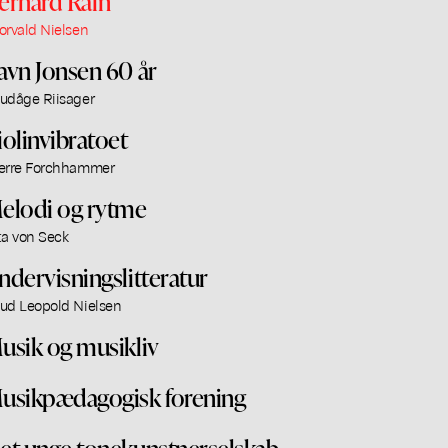
erhard Rafn
orvald Nielsen
avn Jonsen 60 år
udåge Riisager
iolinvibratoet
erre Forchhammer
elodi og rytme
ta von Seck
ndervisningslitteratur
ud Leopold Nielsen
usik og musikliv
usikpædagogisk forening
et unge tonekunstnerselskab