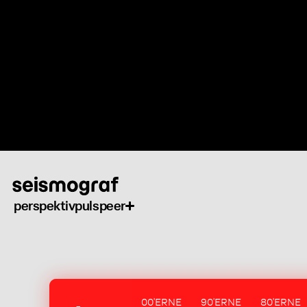
Gå
til
hovedindhold
perspektiv
puls
peer
00'ERNE
90'ERNE
80'ERNE