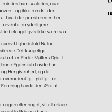
an mindes ham saaledes, naar
hoven - og ikke mindst den
u
 af hvad der præsteredes her
 forvente en yderligere
ulde beklageligvis ikke være saa.
g samvittighedsfuld Natur
sikrede Det kuugelige
ab efter Peder Møllers Død. I
 i denne Egenskab havde han
g og Hengivenhed, og det
 overordentligt føleligt for
 Forening havde den Ære at
 nogen eller noget, vil efterlade
om satte Pris paa hans