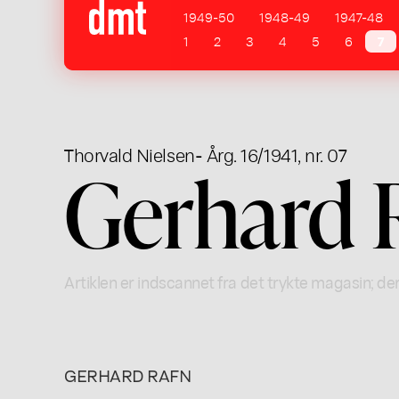
1949-50
1948-49
1947-48
1
2
3
4
5
6
7
Thorvald Nielsen
- Årg. 16/1941, nr. 07
Gerhard 
Artiklen er indscannet fra det trykte magasin; der
GERHARD RAFN