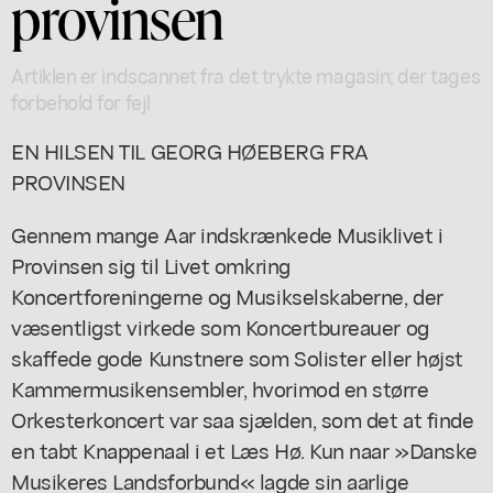
provinsen
Artiklen er indscannet fra det trykte magasin; der tages
forbehold for fejl
EN HILSEN TIL GEORG HØEBERG FRA
PROVINSEN
Gennem mange Aar indskrænkede Musiklivet i
Provinsen sig til Livet omkring
Koncertforeningerne og Musikselskaberne, der
væsentligst virkede som Koncertbureauer og
skaffede gode Kunstnere som Solister eller højst
Kammermusikensembler, hvorimod en større
Orkesterkoncert var saa sjælden, som det at finde
en tabt Knappenaal i et Læs Hø. Kun naar »Danske
Musikeres Landsforbund« lagde sin aarlige