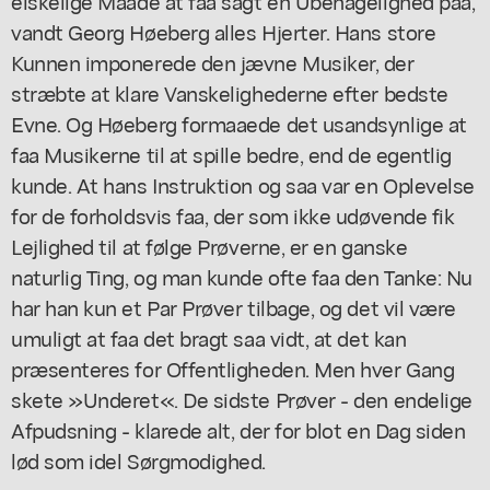
elskelige Maade at faa sagt en Ubehagelighed paa,
vandt Georg Høeberg alles Hjerter. Hans store
Kunnen imponerede den jævne Musiker, der
stræbte at klare Vanskelighederne efter bedste
Evne. Og Høeberg formaaede det usandsynlige at
faa Musikerne til at spille bedre, end de egentlig
kunde. At hans Instruktion og saa var en Oplevelse
for de forholdsvis faa, der som ikke udøvende fik
Lejlighed til at følge Prøverne, er en ganske
naturlig Ting, og man kunde ofte faa den Tanke: Nu
har han kun et Par Prøver tilbage, og det vil være
umuligt at faa det bragt saa vidt, at det kan
præsenteres for Offentligheden. Men hver Gang
skete »Underet«. De sidste Prøver - den endelige
Afpudsning - klarede alt, der for blot en Dag siden
lød som idel Sørgmodighed.