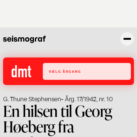
Gå
til
hovedindhold
VÆLG ÅRGANG
G. Thune Stephensen
- Årg. 17/1942, nr. 10
En hilsen til Georg
Høeberg fra