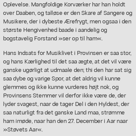
Oplevelse. Mangfoldige Korværker har han holdt
over Daaben, og talløse er den Skare af Sangere og
Musikere, der i dybeste Ærefrygt, men ogsaa i den
største Hengivenhed baade i aandelig og
bogstavelig Forstand »ser op til ham«.
Hans Indsats for Musiklivet i Provinsen er saa stor,
og hans Kærlighed til det saa ægte, at det vil være
ganske ugørligt at udmaale den; thi den har sat sig
saa dybe og varige Spor, at det aldrig vil kunne
glemmes og ikke kunne vurderes højt nok, og
Provinsens Stemmer vil derfor ikke være de, der
lyder svagest, naar de tager Del i den Hyldest, der
saa naturligt fra det ganske Land maa, strømme
ham imøde, naar han den 27. December i Aar naar
»Støvets Aar«.