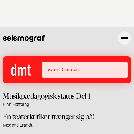
Gå
til
hovedindhold
VÆLG ÅRGANG
Musikpædagogisk status Del 1
Finn Høffding
En teaterkritiker trænger sig på!
Mogens Brandt