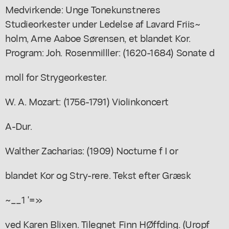
Medvirkende: Unge Tonekunstneres
Studieorkester under Ledelse af Lavard Friis~
holm, Arne Aaboe Sørensen, et blandet Kor.
Program: Joh. Rosenmilller: (1620-1684) Sonate d
moll for Strygeorkester.
W. A. Mozart: (1756-1791) Violinkoncert
A-Dur.
Walther Zacharias: (1909) Nocturne f I or
blandet Kor og Stry-rere. Tekst efter Græsk
~__1 '=»
ved Karen Blixen. Tilegnet Finn HØffding. (Uropf