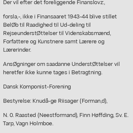
Der vil efter det foreliggende Finanslovz:,
forsla,-, ikke i Finansaaret 1943-44 blive stillet
BelØb til Raadighed til Ud-deling til
RejseunderstØttelser til Videnskabsmænd,
Forfattere og Kunstnere samt Lærere og
Lærerinder.
AnsØgninger om saadanne UnderstØttelser vil
heretfer ikke kunne tages i Betragtning.
Dansk Komponist-Forening
Bestyrelse: Knudå-ge Riisager (Forman,d),
N. 0. Raasted (Neestformand), Finn Høffding, Sv. E.
Tarp, Vagn Holmboe.