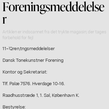
Foreningsmeddelelse
r
Artiklen er indscannet fra det trykte magasin; der tages
forbehold for fejl
11~'Qren,tngsmeddelelser
Dansk Tonekunstner Forening
Kontor og Sekretariat:
Tlf. Palæ 7576. Hverdage 10-16.
Raadhusstræde 1, 1. Sal, København K.
Bestyrelse: