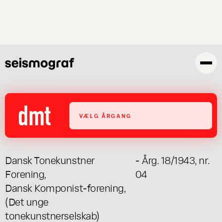
Gå
til
hovedindhold
VÆLG ÅRGANG
Dansk Tonekunstner
- Årg. 18/1943, nr.
Forening
,
04
Dansk Komponist-forening
,
(Det unge
tonekunstnerselskab)