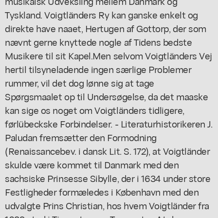
musikalsk Udveksling mellem Danmark og
Tyskland. Voigtländers Ry kan ganske enkelt og
direkte have naaet, Hertugen af Gottorp, der som
nævnt gerne knyttede nogle af Tidens bedste
Musikere til sit Kapel.Men selvom Voigtländers Vej
hertil tilsyneladende ingen særlige Problemer
rummer, vil det dog lønne sig at tage
Spørgsmaalet op til Undersøgelse, da det maaske
kan sige os noget om Voigtländers tidligere,
førlübeckske Forbindelser. - Literaturhistorikeren J.
Paludan fremsætter den Formodning
(Renaissancebev. i dansk Lit. S. 172), at Voigtländer
skulde være kommet til Danmark med den
sachsiske Prinsesse Sibylle, der i 1634 under store
Festligheder formæledes i København med den
udvalgte Prins Christian, hos hvem Voigtländer fra