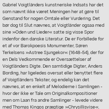
Gabriel Voigtländers kunstneriske Indsats har det
som nævnt ikke været Meningen her at gøre til
Genstand for nogen Omtale eller Vurdering. Det
bør dog til Slut nævnes, at Voigtländer ogsaa med
sine »Oden und Lieder« satte sig visse Spor
indenfor den danske Literatur. De er Forbillede for
et af vor Barokpoesis Monumenter, Søren
Terkelsens »Astree Sjungekor« (1648-54), der for
en Dels Vedkommende er Oversættelser af
Voigtländers Digte. Den samtidige Digter, Anders
Bording, har ligeledes oversat eller benyttet flere
af Voigtländers Tekster, og endelig kan det
nævnes, at en enkelt af Melodierne i Samlingen -
hvor der ikke er Tale om Originalkompositioner
men om Laan fra andre Samlinger - levede videre
med Thomas Kingos prægtige »Chrysillisvise«.