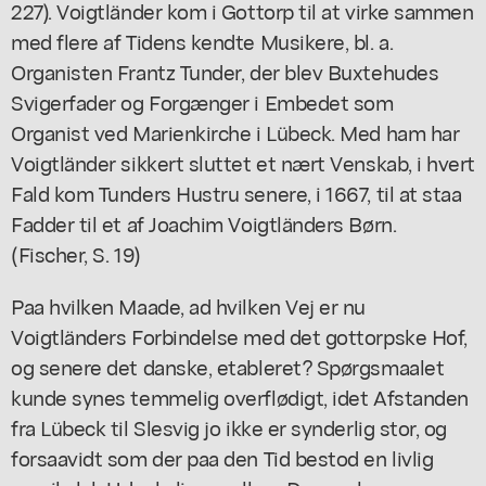
227). Voigtländer kom i Gottorp til at virke sammen
med flere af Tidens kendte Musikere, bl. a.
Organisten Frantz Tunder, der blev Buxtehudes
Svigerfader og Forgænger i Embedet som
Organist ved Marienkirche i Lübeck. Med ham har
Voigtländer sikkert sluttet et nært Venskab, i hvert
Fald kom Tunders Hustru senere, i 1667, til at staa
Fadder til et af Joachim Voigtländers Børn.
(Fischer, S. 19)
Paa hvilken Maade, ad hvilken Vej er nu
Voigtländers Forbindelse med det gottorpske Hof,
og senere det danske, etableret? Spørgsmaalet
kunde synes temmelig overflødigt, idet Afstanden
fra Lübeck til Slesvig jo ikke er synderlig stor, og
forsaavidt som der paa den Tid bestod en livlig