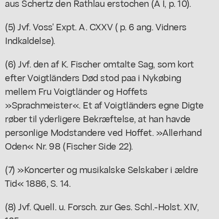
aus Schertz den Rathlau erstochen (A I, p. 10).
(5) Jvf. Voss' Expt. A. CXXV ( p. 6 ang. Vidners
Indkaldelse).
(6) Jvf. den af K. Fischer omtalte Sag, som kort
efter Voigtländers Død stod paa i Nykøbing
mellem Fru Voigtländer og Hoffets
»Sprachmeister«. Et af Voigtländers egne Digte
røber til yderligere Bekræftelse, at han havde
personlige Modstandere ved Hoffet. »Allerhand
Oden« Nr. 98 (Fischer Side 22).
(7) »Koncerter og musikalske Selskaber i ældre
Tid« 1886, S. 14.
(8) Jvf. Quell. u. Forsch. zur Ges. Schl.-Holst. XIV,