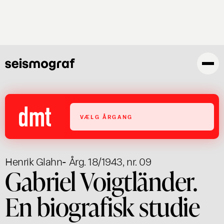
Gå
til
hovedindhold
VÆLG ÅRGANG
Henrik Glahn
- Årg. 18/1943, nr. 09
Gabriel Voigtländer.
En biografisk studie