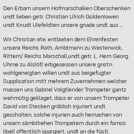
Den Erbarn unsern Hofmarschalken Oberschenken
undt lieben getr. Christian Ulrich Güldenlowen
undt Knudt Ulefeldten unsere gnade undt aus ...
Wir Christian ete. entbieten dem Ehrenfesten
unsere Reichs Rath, Ambtmann zu Westerwick,
Rittern/ Reichs Marschall,undt getr. L. Hern Georg
Uhrne zu Alslöf/ erbgesessen unsere gnstn.
wohlgeneigten willen undt aus beigefugter
Supplication mitt mehrem Zuvernehmen welcher
massen uns Gabriel Volgtlender Trompeter gantz
wehmütig geklaget, dass er von unsern Trompeter
David von Stecken gröblich injuriert undt
gescholten, solche injurien auch hernachen von
unsern sämbtliehen Trompetern durch ein famos
libell offentlich spargiert, undt an die füstl.