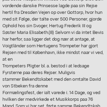
vordende danske Prinsesse lagde paa sin Rejse
hertil fra Dresden Vejen op over Gottorp, hvor hun
med sit Følge, der talte over 500 Personer, gjorde
Ophold hos sin Svoger, Hertug Frederik III og
Søster Maria Elisabeth.(8) Selvom vi da intet Bevis
har herfor, saa ligger det dog nær at antage, at
Voigtländer som Hertugens Trompeter har gjort
Rejsen med til København, ikke mindst naar vi ved,
at en
Trompeters Pligter bl. a. bestod i at ledsage
Fyrsterne paa deres Rejser. Muligvis
stammer Bekendtskabet med den omtalte David
von Stbeken fra denne
Formælingsfest, der ialt varede i. 14 Dage, og ved
hvilken der medvirkede et Musikkorps paa 76
Mand. Som vi har set, førte samme Bekendtskab