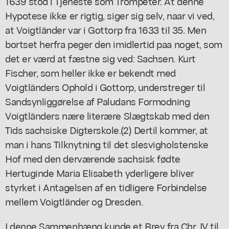
1639 stod i Tjeneste som Trompeter. At denne
Hypotese ikke er rigtig, siger sig selv, naar vi ved,
at Voigtländer var i Gottorp fra 1633 til 35. Men
bortset herfra peger den imidlertid paa noget, som
det er værd at fæstne sig ved: Sachsen. Kurt
Fischer, som heller ikke er bekendt med
Voigtländers Ophold i Gottorp, understreger til
Sandsynliggørelse af Paludans Formodning
Voigtländers nære literære Slægtskab med den
Tids sachsiske Digterskole.(2) Dertil kommer, at
man i hans Tilknytning til det slesvigholstenske
Hof med den derværende sachsisk fødte
Hertuginde Maria Elisabeth yderligere bliver
styrket i Antagelsen af en tidligere Forbindelse
mellem Voigtländer og Dresden.
I denne Sammenhæng kunde et Brev fra Chr. IV til