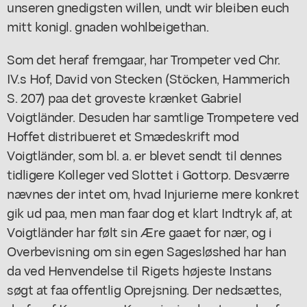
unseren gnedigsten willen, undt wir bleiben euch
mitt konigl. gnaden wohlbeigethan.
Som det heraf fremgaar, har Trompeter ved Chr.
IV.s Hof, David von Stecken (Stöcken, Hammerich
S. 207) paa det groveste krænket Gabriel
Voigtländer. Desuden har samtlige Trompetere ved
Hoffet distribueret et Smædeskrift mod
Voigtländer, som bl. a. er blevet sendt til dennes
tidligere Kolleger ved Slottet i Gottorp. Desværre
nævnes der intet om, hvad Injurierne mere konkret
gik ud paa, men man faar dog et klart Indtryk af, at
Voigtländer har følt sin Ære gaaet for nær, og i
Overbevisning om sin egen Sagesløshed har han
da ved Henvendelse til Rigets højeste Instans
søgt at faa offentlig Oprejsning. Der nedsættes,