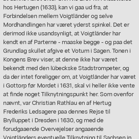
hos Hertugen (1633), kan vi gaa ud fra, at
Forbindelsen mellem Voigtländer og selve
Mordhandlingen har været yderst spinkel. Det er
derimod ikke usandsynligt, at Voigtländer har
kendt en af Parterne - maaske begge - og paa det
Grundlag skullet afgive et Votum i Sagen. Tonen i
Kongens Brev viser, at denne ikke har været
bekendt med den lübeckske Stadstrompeter, og
da der intet foreligger om, at Voigtländer har været
i Gottorp før Mordet i 1631, skal vi heller ikke vente
at finde noget Tilknytningspunkt her. Som ovenfor
nævnt, var Christian Rathlau en af Hertug
Frederiks Ledsagere paa dennes Rejse til
Brylluppet i Dresden i 1630, og med de
forudgaaende Overvejelser angaaende
Voigtländers eventuelle Tilknytning til Sachsen in