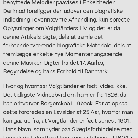
benyttede Melodier paavises i Enkeltheder.
Derimod foreligger der, udover den biografiske
Indledning i ovennævnte Afhandling, kun spredte
Oplysninger om Voigtländers Liv, og det er da
denne Artikels Sigte, dels at samle det
forhaandenværende biografiske Materiale, dels at
fremlægge enkelte nye Momenter angaaende
denne Musiker-Digter fra det 17. Aarh.s,
Begyndelse og hans Forhold til Danmark.
Hvor og hvornaar Voigtländer er født, vides ikke.
Det tidligste Vidnesbyrd om ham er fra 1626, da
han erhverver Borgerskab i Lübeck. For at opnaa
dette fordredes en Lavalder af 25 Aar, hvorfor man
kan gaa ud fra, at Voigtländer er født senest 1601.
Hans Navn, som tyder paa Slægtsforbindelse med
Landskabet Vogtland, kan spores tilbage til 1604, i