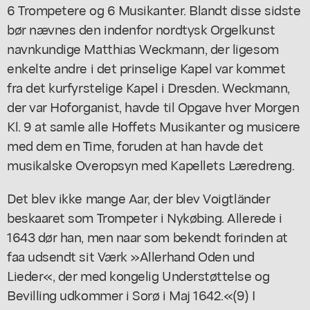
6 Trompetere og 6 Musikanter. Blandt disse sidste
bør nævnes den indenfor nordtysk Orgelkunst
navnkundige Matthias Weckmann, der ligesom
enkelte andre i det prinselige Kapel var kommet
fra det kurfyrstelige Kapel i Dresden. Weckmann,
der var Hoforganist, havde til Opgave hver Morgen
Kl. 9 at samle alle Hoffets Musikanter og musicere
med dem en Time, foruden at han havde det
musikalske Overopsyn med Kapellets Læredreng.
Det blev ikke mange Aar, der blev Voigtländer
beskaaret som Trompeter i Nykøbing. Allerede i
1643 dør han, men naar som bekendt forinden at
faa udsendt sit Værk »Allerhand Oden und
Lieder«, der med kongelig Understøttelse og
Bevilling udkommer i Sorø i Maj 1642.«(9) I