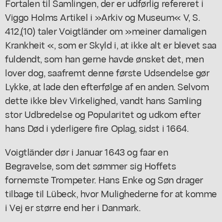
Fortalen til Samlingen, der er udførlig refereret i
Viggo Holms Artikel i »Arkiv og Museum« V, S.
412,(10) taler Voigtländer om »meiner damaligen
Krankheit «, som er Skyld i, at ikke alt er blevet saa
fuldendt, som han gerne havde ønsket det, men
lover dog, saafremt denne første Udsendelse gør
Lykke, at lade den efterfølge af en anden. Selvom
dette ikke blev Virkelighed, vandt hans Samling
stor Udbredelse og Popularitet og udkom efter
hans Død i yderligere fire Oplag, sidst i 1664.
Voigtländer dør i Januar 1643 og faar en
Begravelse, som det sømmer sig Hoffets
fornemste Trompeter. Hans Enke og Søn drager
tilbage til Lübeck, hvor Mulighederne for at komme
i Vej er større end her i Danmark.