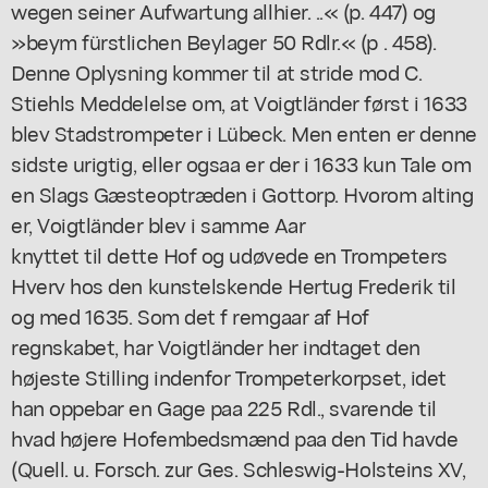
wegen seiner Aufwartung allhier. ..« (p. 447) og
»beym fürstlichen Beylager 50 Rdlr.« (p . 458).
Denne Oplysning kommer til at stride mod C.
Stiehls Meddelelse om, at Voigtländer først i 1633
blev Stadstrompeter i Lübeck. Men enten er denne
sidste urigtig, eller ogsaa er der i 1633 kun Tale om
en Slags Gæsteoptræden i Gottorp. Hvorom alting
er, Voigtländer blev i samme Aar
knyttet til dette Hof og udøvede en Trompeters
Hverv hos den kunstelskende Hertug Frederik til
og med 1635. Som det f remgaar af Hof
regnskabet, har Voigtländer her indtaget den
højeste Stilling indenfor Trompeterkorpset, idet
han oppebar en Gage paa 225 Rdl., svarende til
hvad højere Hofembedsmænd paa den Tid havde
(Quell. u. Forsch. zur Ges. Schleswig-Holsteins XV,