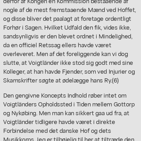
derfor af Kongen en Kommission bestaaende af
nogle af de mest fremstaaende Mænd ved Hoffet,
og disse bliver det paalagt at foretage ordentligt
Forhør i Sagen. Hvilket Udfald den fik, vides ikke,
sandsynligvis er den blevet ordnet i Mindelighed,
da en officiel Retssag ellers havde været
overleveret. Men af det foreliggende kan vi dog
slutte, at Voigtländer ikke stod sig godt med sine
Kolleger, at han havde Fjender, som ved Injurier og
Skamskrifter søgte at ødelægge hans Ry.(6)
Den gengivne Koncepts Indhold røber intet om
Voigtländers Opholdssted i Tiden mellem Gottorp
og Nykøbing. Men man kan sikkert gaa ud fra, at
Voigtländer tidligere havde været i direkte
Forbindelse med det danske Hof og dets
Musikkorps. Jeg er tilbøjelig til her at tiltræde den