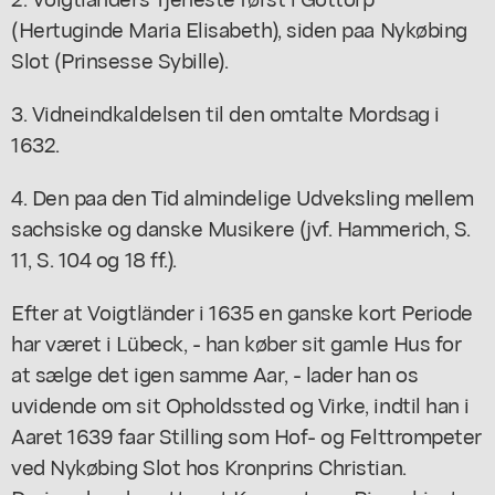
(Hertuginde Maria Elisabeth), siden paa Nykøbing
Slot (Prinsesse Sybille).
3. Vidneindkaldelsen til den omtalte Mordsag i
1632.
4. Den paa den Tid almindelige Udveksling mellem
sachsiske og danske Musikere (jvf. Hammerich, S.
11, S. 104 og 18 ff.).
Efter at Voigtländer i 1635 en ganske kort Periode
har været i Lübeck, - han køber sit gamle Hus for
at sælge det igen samme Aar, - lader han os
uvidende om sit Opholdssted og Virke, indtil han i
Aaret 1639 faar Stilling som Hof- og Felttrompeter
ved Nykøbing Slot hos Kronprins Christian.