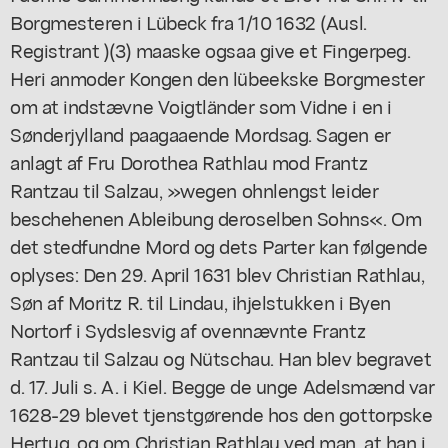
Borgmesteren i Lübeck fra 1/10 1632 (Ausl.
Registrant )(3) maaske ogsaa give et Fingerpeg.
Heri anmoder Kongen den lübeekske Borgmester
om at indstævne Voigtländer som Vidne i en i
Sønderjylland paagaaende Mordsag. Sagen er
anlagt af Fru Dorothea Rathlau mod Frantz
Rantzau til Salzau, »wegen ohnlengst leider
beschehenen Ableibung deroselben Sohns«. Om
det stedfundne Mord og dets Parter kan følgende
oplyses: Den 29. April 1631 blev Christian Rathlau,
Søn af Moritz R. til Lindau, ihjelstukken i Byen
Nortorf i Sydslesvig af ovennævnte Frantz
Rantzau til Salzau og Nütschau. Han blev begravet
d. 17. Juli s. A. i Kiel. Begge de unge Adelsmænd var
1628-29 blevet tjenstgørende hos den gottorpske
Hertug, og om Christian Rathlau ved man, at han i