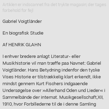
Artiklen er indscannet fra det trykte magasin; der tages
forbehold for fejl
Gabriel Voigtländer
En biografisk Studie
Af HENRIK GLAHN
I enhver bredere anlagt Literatur- eller
Musikhistorie vil man træffe paa Navnet: Gabriel
Voigtländer. Hans Betydning indenfor den tyske
Vises Historie er tilstrækkelig klart erkendt, ikke
mindst gennem Kurt Fischers indgaaende
Undersøgelse over »Allerhand Oden und Lieder« i
Sammelbände der internat. Musikgesellschaft,XII,
1910, hvor Forbillederne til de i denne Samling