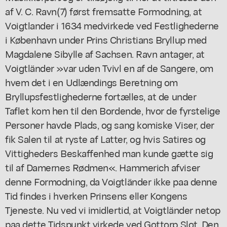
af V. C. Ravn(7) først fremsatte Formodning, at
Voigtlander i 1634 medvirkede ved Festlighederne
i København under Prins Christians Bryllup med
Magdalene Sibylle af Sachsen. Ravn antager, at
Voigtländer »var uden Tvivl en af de Sangere, om
hvem det i en Udlændings Beretning om
Bryllupsfestlighederne fortælles, at de under
Taflet kom hen til den Bordende, hvor de fyrstelige
Personer havde Plads, og sang komiske Viser, der
fik Salen til at ryste af Latter, og hvis Satires og
Vittigheders Beskaffenhed man kunde gætte sig
til af Damernes Rødmen«. Hammerich afviser
denne Formodning, da Voigtländer ikke paa denne
Tid findes i hverken Prinsens eller Kongens
Tjeneste. Nu ved vi imidlertid, at Voigtländer netop
paa dette Tidspunkt virkede ved Gottorp Slot. Den