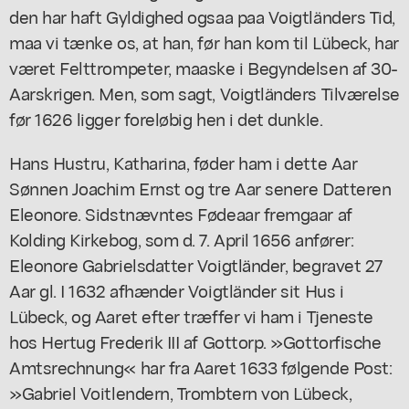
den har haft Gyldighed ogsaa paa Voigtländers Tid,
maa vi tænke os, at han, før han kom til Lübeck, har
været Felttrompeter, maaske i Begyndelsen af 30-
Aarskrigen. Men, som sagt, Voigtländers Tilværelse
før 1626 ligger foreløbig hen i det dunkle.
Hans Hustru, Katharina, føder ham i dette Aar
Sønnen Joachim Ernst og tre Aar senere Datteren
Eleonore. Sidstnævntes Fødeaar fremgaar af
Kolding Kirkebog, som d. 7. April 1656 anfører:
Eleonore Gabrielsdatter Voigtländer, begravet 27
Aar gl. I 1632 afhænder Voigtländer sit Hus i
Lübeck, og Aaret efter træffer vi ham i Tjeneste
hos Hertug Frederik III af Gottorp. »Gottorfische
Amtsrechnung« har fra Aaret 1633 følgende Post:
»Gabriel Voitlendern, Trombtern von Lübeck,