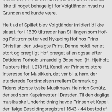
ikke til noget behageligt for Voigtländer, hvad nu
Grunden end kunde være.
Helt ud af Spillet blev Voigtländer imidlertid ikke
slaaet, for i 1639 tiltræder han Stillingen som Hof-
og Felttrompeter ved Nykøbing Hof hos Prins
Christian, den udvalgte Prins. Denne holdt her et
stort og prægtigt Hof, præget af en ogsaa efter
Datidens Forhold umaadelig Ødselhed. (H. Hjelholt:
Falsters Hist. I, 213 ff.). Kendt var Prinsens store
Interesse for Musikken, det var bl. a. ham, der
etablerede Forbindelsen mellem Danmark og
Tidens største tyske Musiknavn, Heinrich Schütz,
der sad som Kapelmester i Dresden. Til den daglige
musikalske Underholdning havde Prinsen et Kapel,
der ifølge Besoldingsregistret 1643 - 44 bestod af