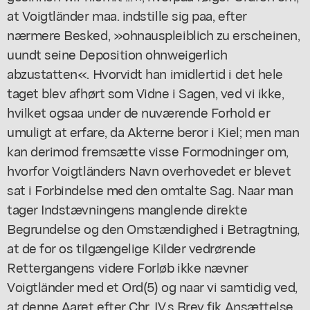
at Voigtländer maa. indstille sig paa, efter
nærmere Besked, »ohnauspleiblich zu erscheinen,
uundt seine Deposition ohnweigerlich
abzustatten«. Hvorvidt han imidlertid i det hele
taget blev afhørt som Vidne i Sagen, ved vi ikke,
hvilket ogsaa under de nuværende Forhold er
umuligt at erfare, da Akterne beror i Kiel; men man
kan derimod fremsætte visse Formodninger om,
hvorfor Voigtländers Navn overhovedet er blevet
sat i Forbindelse med den omtalte Sag. Naar man
tager Indstævningens manglende direkte
Begrundelse og den Omstændighed i Betragtning,
at de for os tilgængelige Kilder vedrørende
Rettergangens videre Forløb ikke nævner
Voigtländer med et Ord(5) og naar vi samtidig ved,
at denne Aaret efter Chr. IV.s Brev fik Ansættelse