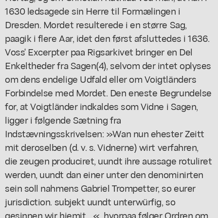
1630 ledsagede sin Herre til Formælingen i
Dresden. Mordet resulterede i en større Sag,
paagik i flere Aar, idet den først afsluttedes i 1636.
Voss' Excerpter paa Rigsarkivet bringer en Del
Enkeltheder fra Sagen(4), selvom der intet oplyses
om dens endelige Udfald eller om Voigtländers
Forbindelse med Mordet. Den eneste Begrundelse
for, at Voigtländer indkaldes som Vidne i Sagen,
ligger i følgende Sætning fra
Indstævningsskrivelsen: »Wan nun ehester Zeitt
mit deroselben (d. v. s. Vidnerne) wirt verfahren,
die zeugen produciret, uundt ihre aussage rotuliret
werden, uundt dan einer unter den denominirten
sein soll nahmens Gabriel Trompetter, so eurer
jurisdiction. subjekt uundt unterwürfig, so
gesinnen wir hiemit ...«, hvorpaa følger Ordren om,