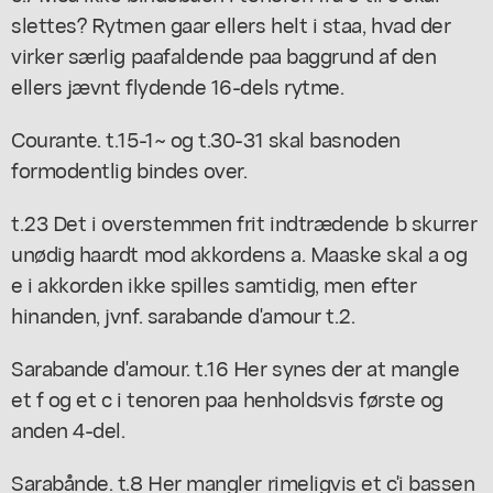
slettes? Rytmen gaar ellers helt i staa, hvad der
virker særlig paafaldende paa baggrund af den
ellers jævnt flydende 16-dels rytme.
Courante. t.15-1~ og t.30-31 skal basnoden
formodentlig bindes over.
t.23 Det i overstemmen frit indtrædende b skurrer
unødig haardt mod akkordens a. Maaske skal a og
e i akkorden ikke spilles samtidig, men efter
hinanden, jvnf. sarabande d'amour t.2.
Sarabande d'amour. t.16 Her synes der at mangle
et f og et c i tenoren paa henholdsvis første og
anden 4-del.
Sarabånde. t.8 Her mangler rimeligvis et c'i bassen