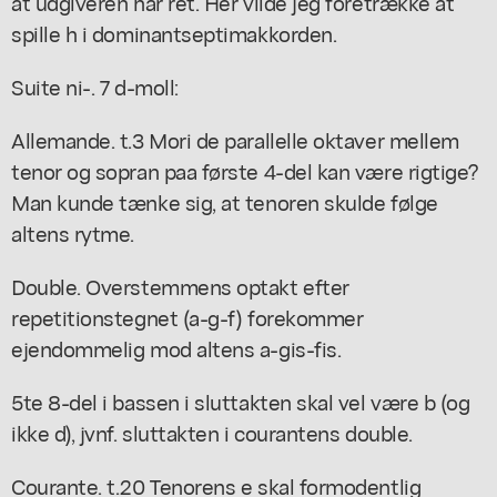
at udgiveren har ret. Her vilde jeg foretrække at
spille h i dominantseptimakkorden.
Suite ni-. 7 d-moll:
Allemande. t.3 Mori de parallelle oktaver mellem
tenor og sopran paa første 4-del kan være rigtige?
Man kunde tænke sig, at tenoren skulde følge
altens rytme.
Double. Overstemmens optakt efter
repetitionstegnet (a-g-f) forekommer
ejendommelig mod altens a-gis-fis.
5te 8-del i bassen i sluttakten skal vel være b (og
ikke d), jvnf. sluttakten i courantens double.
Courante. t.20 Tenorens e skal formodentlig