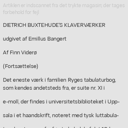
Artiklen er indscannet fra det trykte magasin; der tages
forbehold for fejl
DIETRICH BUXTEHUDE'S KLAVERVÆRKER
udgivet af Emillus Bangert
Af Finn Viderø
(Fortsættelse)
Det eneste værk i familien Ryges tabulaturbog,
som kendes andetsteds fra, er suite nr. XI i
e-moll, der findes i universitetsbiblioteket i Upp-
sala i et haandskrift, noteret med tysk luttabula-