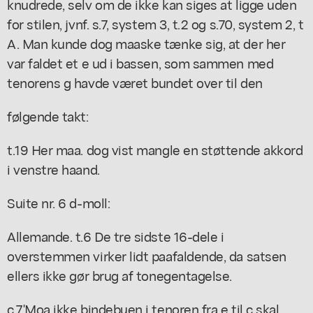
knudrede, selv om de ikke kan siges at ligge uden
for stilen, jvnf. s.7, system 3, t.2 og s.70, system 2, t
A. Man kunde dog maaske tænke sig, at der her
var faldet et e ud i bassen, som sammen med
tenorens g havde været bundet over til den
følgende takt:
t.19 Her maa. dog vist mangle en støttende akkord
i venstre haand.
Suite nr. 6 d-moll:
Allemande. t.6 De tre sidste 16-dele i
overstemmen virker lidt paafaldende, da satsen
ellers ikke gør brug af tonegentagelse.
c.7'Moa ikke bindebuen i tenoren fra e til c skal