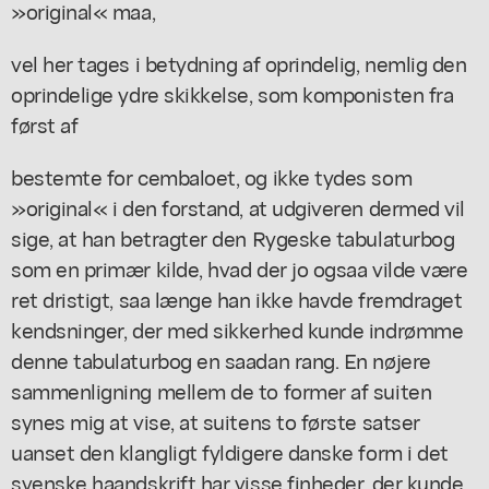
»original« maa,
vel her tages i betydning af oprindelig, nemlig den
oprindelige ydre skikkelse, som komponisten fra
først af
bestemte for cembaloet, og ikke tydes som
»original« i den forstand, at udgiveren dermed vil
sige, at han betragter den Rygeske tabulaturbog
som en primær kilde, hvad der jo ogsaa vilde være
ret dristigt, saa længe han ikke havde fremdraget
kendsninger, der med sikkerhed kunde indrømme
denne tabulaturbog en saadan rang. En nøjere
sammenligning mellem de to former af suiten
synes mig at vise, at suitens to første satser
uanset den klangligt fyldigere danske form i det
svenske haandskrift har visse finheder, der kunde