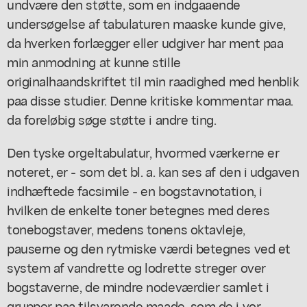
undvære den støtte, som en indgaaende
undersøgelse af tabulaturen maaske kunde give,
da hverken forlægger eller udgiver har ment paa
min anmodning at kunne stille
originalhaandskriftet til min raadighed med henblik
paa disse studier. Denne kritiske kommentar maa.
da foreløbig søge støtte i andre ting.
Den tyske orgeltabulatur, hvormed værkerne er
noteret, er - som det bl. a. kan ses af den i udgaven
indhæftede facsimile - en bogstavnotation, i
hvilken de enkelte toner betegnes med deres
tonebogstaver, medens tonens oktavleje,
pauserne og den rytmiske værdi betegnes ved et
system af vandrette og lodrette streger over
bogstaverne, de mindre nodeværdier samlet i
grupper paa tilsvarende maade, som de i vor