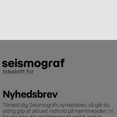
tidsskrift for
...
Nyhedsbrev
Tilmeld dig Seismografs nyhedsbrev; så går du
aldrig glip af aktuelt indhold på hjemmesiden. Vi
bruger ikke din mailadresse til andet end at