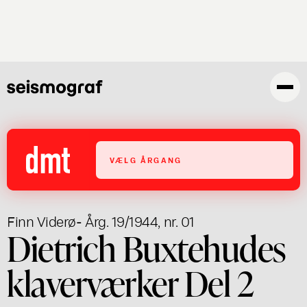
Gå
til
hovedindhold
VÆLG ÅRGANG
Finn Viderø
- Årg. 19/1944, nr. 01
Dietrich Buxtehudes
klaverværker Del 2