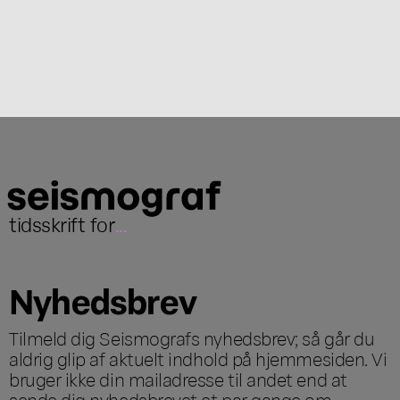
tidsskrift for
...
Nyhedsbrev
Tilmeld dig Seismografs nyhedsbrev; så går du
aldrig glip af aktuelt indhold på hjemmesiden. Vi
bruger ikke din mailadresse til andet end at
sende dig nyhedsbrevet et par gange om