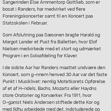
Sangerinden Else Ammentorp Gottlieb, som er
bosat i Randers, har medvirket ved flere
Foreningskoncerter samt til en Koncert paa
Statsskolen i Februar.
Som Afslutning paa Sæsonen bragte Harald og
Margot Lander et Pust fra Balletten, hvor Elof
Nielsen medvirkede med et stort og udmærket
Program i en Soloafdeling for Klaver.
I de sidste Aar har Randers maattet undvære den
Koncert, som g~nnem henved 30 Aar var det faste
Punkt i Musiklivet: nemlig Motetkorets Opførelse
af et af H~ndels, Bachs, Mozarts eller Haydns
store Oratorier og Korværker. Fra 1911, hvor
O~ganist Niels Andersen stiftede dette Kor og
med Ildhu arbejdede med det, indstuderede og