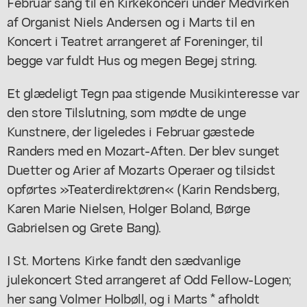
Februar sang til en Kirkekonceri under Medvirken
af Organist Niels Andersen og i Marts til en
Koncert i Teatret arrangeret af Foreninger, til
begge var fuldt Hus og megen Begej string.
Et glædeligt Tegn paa stigende Musikinteresse var
den store Tilslutning, som mødte de unge
Kunstnere, der ligeledes i Februar gæstede
Randers med en Mozart-Aften. Der blev sunget
Duetter og Arier af Mozarts Operaer og tilsidst
opførtes »Teaterdirektøren« (Karin Rendsberg,
Karen Marie Nielsen, Holger Boland, Børge
Gabrielsen og Grete Bang).
I St. Mortens Kirke fandt den sædvanlige
julekoncert Sted arrangeret af Odd Fellow-Logen;
her sang Volmer Holbøll, og i Marts * afholdt