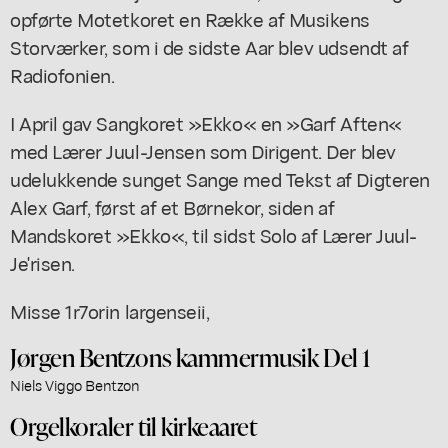
opførte Motetkoret en Række af Musikens
Storværker, som i de sidste Aar blev udsendt af
Radiofonien.
I April gav Sangkoret »Ekko« en »Garf Aften«
med Lærer Juul-Jensen som Dirigent. Der blev
udelukkende sunget Sange med Tekst af Digteren
Alex Garf, først af et Børnekor, siden af
Mandskoret »Ekko«, til sidst Solo af Lærer Juul-
Je'risen.
Misse 1r7orin largenseii,
Jørgen Bentzons kammermusik Del 1
Niels Viggo Bentzon
Orgelkoraler til kirkeaaret