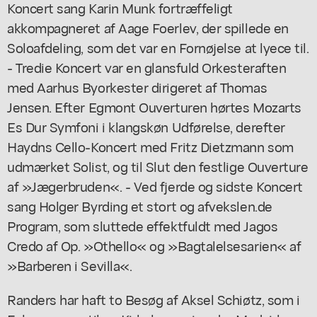
Koncert sang Karin Munk fortræffeligt
akkompagneret af Aage Foerlev, der spillede en
Soloafdeling, som det var en Fornøjelse at lyece til.
- Tredie Koncert var en glansfuld Orkesteraften
med Aarhus Byorkester dirigeret af Thomas
Jensen. Efter Egmont Ouverturen hørtes Mozarts
Es Dur Symfoni i klangskøn Udførelse, derefter
Haydns Cello-Koncert med Fritz Dietzmann som
udmærket Solist, og til Slut den festlige Ouverture
af »Jægerbruden«. - Ved fjerde og sidste Koncert
sang Holger Byrding et stort og afvekslen.de
Program, som sluttede effektfuldt med Jagos
Credo af Op. »Othello« og »Bagtalelsesarien« af
»Barberen i Sevilla«.
Randers har haft to Besøg af Aksel Schiøtz, som i