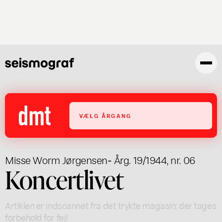
Gå
til
hovedindhold
VÆLG ÅRGANG
Misse Worm Jørgensen
- Årg. 19/1944, nr. 06
Koncertlivet
Artiklen er indscannet fra det trykte magasin; der tages
forbehold for fejl