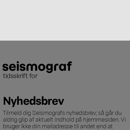
tidsskrift for
...
Nyhedsbrev
Tilmeld dig Seismografs nyhedsbrev; så går du
aldrig glip af aktuelt indhold på hjemmesiden. Vi
bruger ikke din mailadresse til andet end at