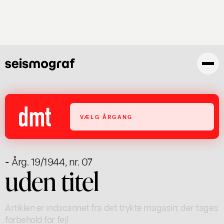
Gå
til
hovedindhold
VÆLG ÅRGANG
- Årg. 19/1944, nr. 07
uden titel
Artiklen er indscannet fra det trykte magasin; der tages
forbehold for fejl