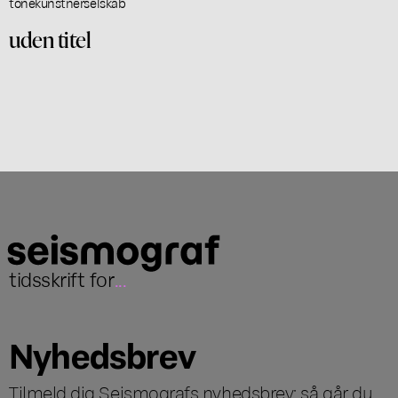
tonekunstnerselskab
uden titel
tidsskrift for
...
Nyhedsbrev
Tilmeld dig Seismografs nyhedsbrev; så går du