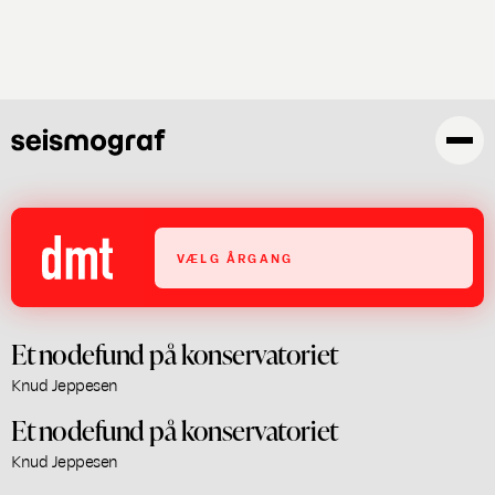
Gå
til
hovedindhold
VÆLG ÅRGANG
Et nodefund på konservatoriet
Knud Jeppesen
Et nodefund på konservatoriet
Knud Jeppesen