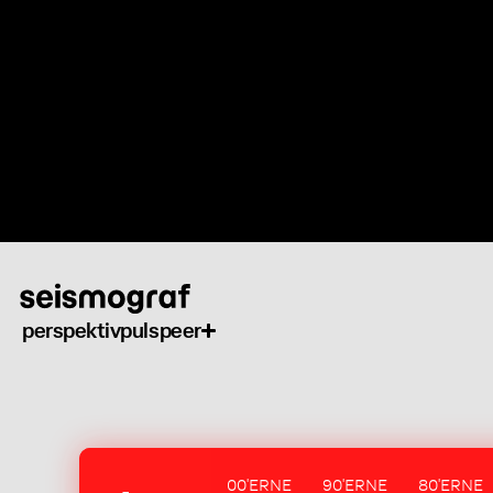
Gå
til
hovedindhold
perspektiv
puls
peer
00'ERNE
90'ERNE
80'ERNE