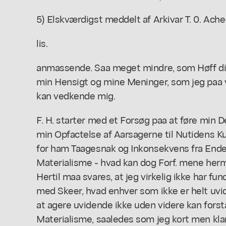
5) Elskværdigst meddelt af Arkivar T. 0. Ache
lis.
anmassende. Saa meget mindre, som Høff ding
min Hensigt og mine Meninger, som jeg paa 
kan vedkende mig.
F. H. starter med et Forsøg paa at føre min D
min Opfactelse af Aarsagerne til Nutidens Ku
for ham Taagesnak og Inkonsekvens fra Ende 
Materialisme - hvad kan dog Forf. mene herme
Hertil maa svares, at jeg virkelig ikke har fu
med Skeer, hvad enhver som ikke er helt uvid
at agere uvidende ikke uden videre kan forst
Materialisme, saaledes som jeg kort men klar