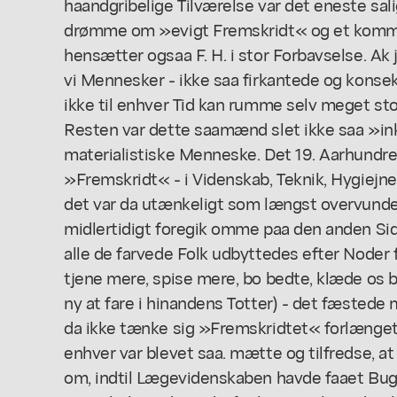
haandgribelige Tilværelse var det eneste sal
drømme om »evigt Fremskridt« og et komme
hensætter ogsaa F. H. i stor Forbavselse. Ak 
vi Mennesker - ikke saa firkantede og konsek
ikke til enhver Tid kan rumme selv meget s
Resten var dette saamænd slet ikke saa »i
materialistiske Menneske. Det 19. Aarhundred
»Fremskridt« - i Videnskab, Teknik, Hygiejne, 
det var da utænkeligt som længst overvundet
midlertidigt foregik omme paa den anden Si
alle de farvede Folk udbyttedes efter Noder f
tjene mere, spise mere, bo bedte, klæde os be
ny at fare i hinandens Totter) - det fæstede 
da ikke tænke sig »Fremskridtet« forlænget i 
enhver var blevet saa. mætte og tilfredse, at
om, indtil Lægevidenskaben havde faaet Bu