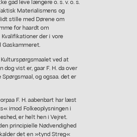
 gad leve længere o. s. v. o. s.
 faktisk Materialismens og
lidt stille med Dørene om
ømme for haardt om
Kvalifikationer der i vore
il Gaskammeret.
 i Kulturspørgsmaalet ved at
 dog vist er, gaar F. H. da over
e Spørgsmaal, og ogsaa. det er
vorpaa F. H. aabenbart har læst
lts« imod Folkeoplysningen i
hed, er helt hen i Vejret.
en principielle Nødvendighed
 kalder det en »tynd Streg«