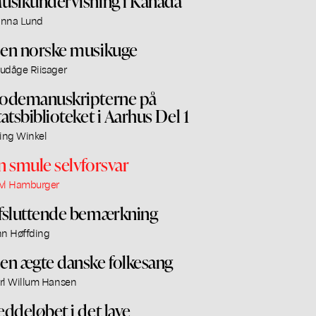
usikundervisning i Kanada
nna Lund
en norske musikuge
udåge Riisager
odemanuskripterne på
tatsbiblioteket i Aarhus Del 1
ling Winkel
n smule selvforsvar
vl Hamburger
fsluttende bemærkning
nn Høffding
en ægte danske folkesang
rl Willum Hansen
eddeløbet i det lave