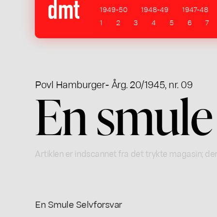
1949-50
1948-49
1947-48
1
2
3
4
5
6
7
Povl Hamburger
- Årg. 20/1945, nr. 09
En smule 
Artiklen er indscannet fra det trykte magasin; der
En Smule Selvforsvar