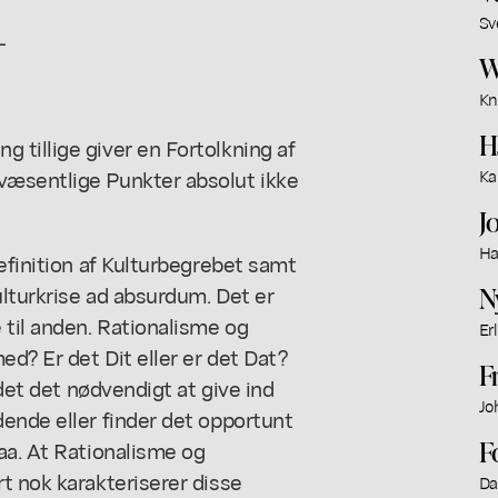
Sv
-
W
Kn
H
 tillige giver en Fortolkning af
væsentlige Punkter absolut ikke
Ka
J
Ha
efinition af Kulturbegrebet samt
lturkrise ad absurdum. Det er
N
til anden. Rationalisme og
Er
d? Er det Dit eller er det Dat?
F
ndet det nødvendigt at give ind
Jo
ende eller finder det opportunt
F
aa. At Rationalisme og
t nok karakteriserer disse
Da