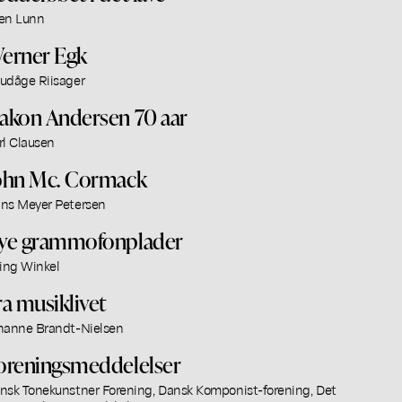
en Lunn
erner Egk
udåge Riisager
akon Andersen 70 aar
rl Clausen
ohn Mc. Cormack
ns Meyer Petersen
ye grammofonplader
ling Winkel
ra musiklivet
hanne Brandt-Nielsen
oreningsmeddelelser
nsk Tonekunstner Forening, Dansk Komponist-forening, Det