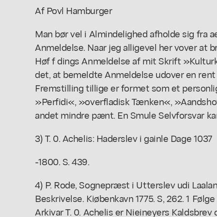
Af Povl Hamburger
Man bør vel i Almindelighed afholde sig fra
Anmeldelse. Naar jeg alligevel her vover at b
Høf f dings Anmeldelse af mit Skrift »Kultur
det, at bemeldte Anmeldelse udover en rent kr
Fremstilling tillige er formet som et person
»Perfidi«, »overfladisk Tænken«, »Aandsh
andet mindre pænt. En Smule Selvforsvar ka
3) T. 0. Achelis: Haderslev i gainle Dage 1037
-1800. S. 439.
4) P. Rode, Sognepræst i Utterslev udi Laala
Beskrivelse. Kiøbenkavn 1775. S, 262. 1 Følg
Arkivar T. 0. Achelis er Nieineyers Kaldsbrev d