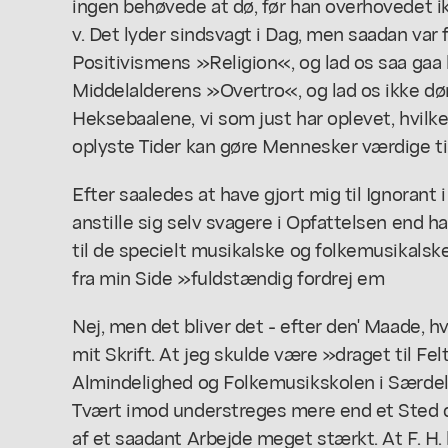
ingen behøvede at dø, før han overhovedet ikke
v. Det lyder sindsvagt i Dag, men saadan var
Positivismens »Religion«, og lad os saa gaa 
Middelalderens »Overtro«, og lad os ikke d
Heksebaalene, vi som just har oplevet, hvilke 
oplyste Tider kan gøre Mennesker værdige t
Efter saaledes at have gjort mig til Ignorant
anstille sig selv svagere i Opfattelsen end han
til de specielt musikalske og folkemusikalsk
fra min Side »fuldstændig fordrej em
Nej, men det bliver det - efter den' Maade, h
mit Skrift. At jeg skulde være »draget til Fe
Almindelighed og Folkemusikskolen i Særdeles
Tvært imod understreges mere end et Sted d
af et saadant Arbejde meget stærkt. At F. H.