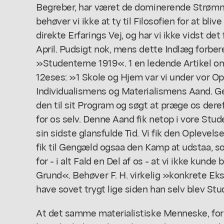
Begreber, har været de dominerende Strømning
behøver vi ikke at ty til Filosofien for at blive
direkte Erfarings Vej, og har vi ikke vidst det f
April. Pudsigt nok, mens dette Indlæg forb
»Studenterne 1919«. 1 en ledende Artikel 
12eses: »1 Skole og Hjem var vi under vor O
Individualismens og Materialismens Aand. Ge
den til sit Program og søgt at præge os dereft
for os selv. Denne Aand fik netop i vore Stu
sin sidste glansfulde Tid. Vi fik den Opleve
fik til Gengæld ogsaa den Kamp at udstaa, 
for - i alt Fald en Del af os - at vi ikke kund
Grund«. Behøver F. H. virkelig »konkrete E
have sovet trygt lige siden han selv blev Stu
At det samme materialistiske Menneske, for 