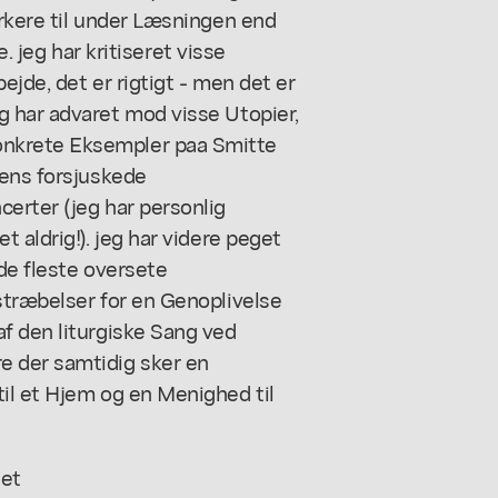
ærkere til under Læsningen end
e. jeg har kritiseret visse
jde, det er rigtigt - men det er
 har advaret mod visse Utopier,
nkrete Eksempler paa Smitte
iens forsjuskede
erter (jeg har personlig
 aldrig!). jeg har videre peget
de fleste oversete
stræbelser for en Genoplivelse
f den liturgiske Sang ved
 der samtidig sker en
il et Hjem og en Menighed til
det