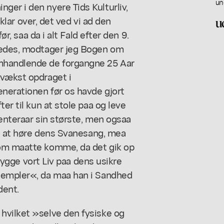
un
er i den nyere Tids Kulturliv,
 klar over, det ved vi ad den
u
ør, saa da i alt Fald efter den 9.
eredes, modtager jeg Bogen om
omhandlende de forgangne 25 Aar
pvækst opdraget i
nerationen før os havde gjort
er til kun at stole paa og leve
denteraar sin største, men ogsaa
lse at høre dens Svanesang, mea
som maatte komme, da det gik op
e bygge vort Liv paa dens usikre
ksempler«, da maa han i Sandhed
dent.
hvilket »selve den fysiske og