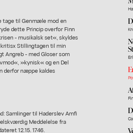
M
Ha
D
 ae tage til Genmæle mod en
ryde dette Princip overfor Finn
Kn
krisen - musikalsk set«, skyldes
N
itisx Stillingtagen til min
S
ligt Angreb - med Gloser som
Er
ovmod«, »kynisk« og en Del
E
n derfor næppe kaldes
Po
A
Fi
D
nd: Samlinger til Haderslev Amfi
Ca
e elskværdig Meddelelse fra
ateret 12.15. 1746.
V