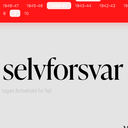
1946-47
1945-46
1944-45
1943-44
1942-43
19
8
9
10
selvforsvar
 tages forbehold for fejl