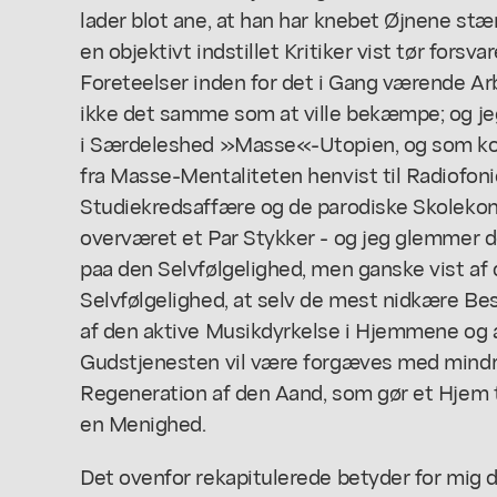
lader blot ane, at han har knebet Øjnene st
en objektivt indstillet Kritiker vist tør forsvar
Foreteelser inden for det i Gang værende Arbe
ikke det samme som at ville bekæmpe; og jeg
i Særdeleshed »Masse«-Utopien, og som ko
fra Masse-Mentaliteten henvist til Radiofon
Studiekredsaffære og de parodiske Skolekonc
overværet et Par Stykker - og jeg glemmer det
paa den Selvfølgelighed, men ganske vist af 
Selvfølgelighed, at selv de mest nidkære Be
af den aktive Musikdyrkelse i Hjemmene og a
Gudstjenesten vil være forgæves med mindre
Regeneration af den Aand, som gør et Hjem t
en Menighed.
Det ovenfor rekapitulerede betyder for mig 