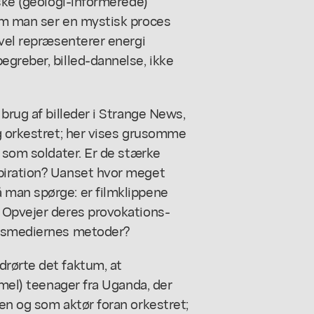
iske (geologi-informerede)
om man ser en mystisk proces
 vel repræsenterer energi
greber, billed-dannelse, ikke
brug af billeder i
Strange News
,
ag orkestret; her vises grusomme
n som soldater. Er de stærke
piration? Uanset hvor meget
 man spørge: er filmklippene
 Opvejer deres provokations-
edsmediernes metoder?
rørte det faktum, at
mmel) teenager fra Uganda, der
en og som aktør foran orkestret;