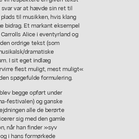
var var at hævde sin ret til
 plads til musikken, hvis klang
e bidrag. Et markant eksempel
 Carrolls
Alice i eventyrland
og
den ordrige tekst (som
musikalsk/dramatiske
um. I sit eget indlæg
irre flest muligt, mest muligt«
den spøgefulde formulering.
blev begge opført under
ma-festivalen) og ganske
jdningen alle de berørte
ficerer sig med den gamle
on, når han finder »syv
, og i hans formørkede