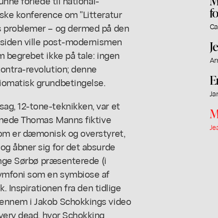
M
nne forlede til national-
f
ske konference om "Litteratur
s problemer – og dermed på den
Ca
 siden ville post-modernismen
J
 begrebet ikke på tale: ingen
Ar
ontra-revolution; denne
E
iomatisk grundbetingelse.
Ja
g, 12-tone-teknikken, var et
M
ignede Thomas Manns fiktive
Je
om er dæmonisk og overstyret,
og åbner sig for det absurde
Inge Sørbø præsenterede (i
Symfoni som en symbiose af
. Inspirationen fra den tidlige
ennem i Jakob Schokkings video
 very dead
, hvor Schokking