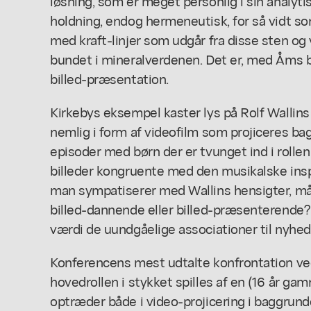
løsning, som er meget personlig i sin analyt
holdning, endog hermeneutisk, for så vidt s
med kraft-linjer som udgår fra disse sten og
bundet i mineralverdenen. Det er, med Åms be
billed-præsentation.
Kirkebys eksempel kaster lys på Rolf Wallins 
nemlig i form af videofilm som projiceres b
episoder med børn der er tvunget ind i rolle
billeder kongruente med den musikalske ins
man sympatiserer med Wallins hensigter, må
billed-dannende eller billed-præsenterende?
værdi de uundgåelige associationer til nyh
Konferencens mest udtalte konfrontation ved
hovedrollen i stykket spilles af en (16 år ga
optræder både i video-projicering i baggrund