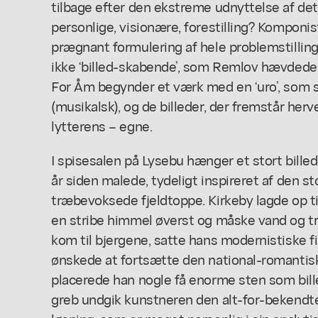
tilbage efter den ekstreme udnyttelse af det
personlige, visionære, forestilling? Kompon
prægnant formulering af hele problemstilling
ikke ‘billed-skabende’, som Remlov hævdede,
For Åm begynder et værk med en ‘uro’, som
(musikalsk), og de billeder, der fremstår her
lytterens – egne.
I spisesalen på Lysebu hænger et stort bille
år siden malede, tydeligt inspireret af den s
træbevoksede fjeldtoppe. Kirkeby lagde op t
en stribe himmel øverst og måske vand og 
kom til bjergene, satte hans modernistiske fil
ønskede at fortsætte den national-romantisk
placerede han nogle få enorme sten som bil
greb undgik kunstneren den alt-for-bekendte