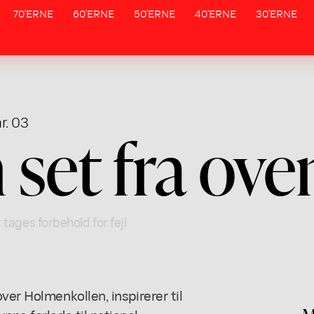
70'ERNE
60'ERNE
50'ERNE
40'ERNE
30'ERNE
r. 03
set fra ove
 tages forbehold for fejl
ver Holmenkollen, inspirerer til