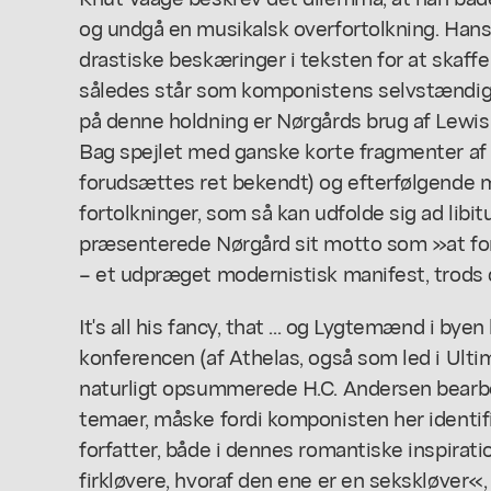
og undgå en musikalsk overfortolkning. Hans s
drastiske beskæringer i teksten for at skaffe
således står som komponistens selvstændig
på denne holdning er Nørgårds brug af Lewis
Bag spejlet
med ganske korte fragmenter af 
forudsættes ret bekendt) og efterfølgende 
fortolkninger, som så kan udfolde sig ad libit
præsenterede Nørgård sit motto som »at forv
– et udpræget modernistisk manifest, trods 
It's all his fancy, that ...
og
Lygtemænd i byen
konferencen (af Athelas, også som led i Ulti
naturligt opsummerede H.C. Andersen bearbe
temaer, måske fordi komponisten her identi
forfatter, både i dennes romantiske inspirati
firkløvere, hvoraf den ene er en sekskløver«