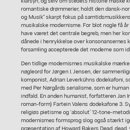
klarsyn, og selv om stedets historie måske ku
romantiske drømmerier, holdt den dansk-nor
og Musik" skarpt fokus på samtidsmusikken
musikalske modernisme. For blot nogle få år
have været det centrale begreb, men her kom
dånede i henrykkelse over konsonansernes k
forsamling accepterede det moderne som id
Den tidlige modernismes musikalske mærkesa
nøgleord for Jørgen I. Jensen, der sammenl
komponist, Adrian Leverkühns dodekafoni, s
med Per Nørgårds serialisme, som er human 
indfald. En anden humanist, forfatteren Jan 
roman-form) Fartein Valens dodekafone 3. 
religiøs pietisme og ‘absolut’ 12-tone-metodik
modernismes formsprog slog også stærkt ig
præsentation af Howard Bakers
Dead, dead,