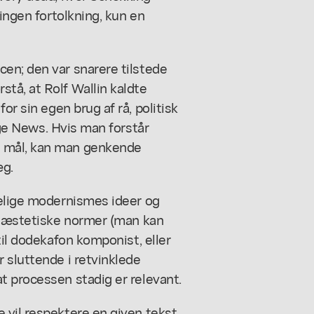
 ingen fortolkning, kun en
en; den var snarere tilstede
tå, at Rolf Wallin kaldte
 for sin egen brug af rå, politisk
ge News
. Hvis man forstår
t mål, kan man genkende
æg.
delige modernismes ideer og
de æstetiske normer (man kan
til dodekafon komponist, eller
 sluttende i retvinklede
t processen stadig er relevant.
 vil respektere en given tekst