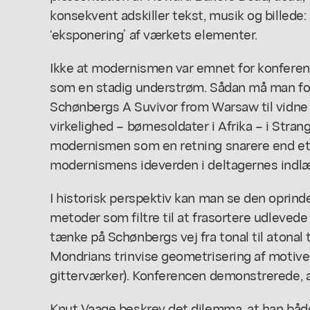
konsekvent adskiller tekst, musik og billede:
‘eksponering’ af værkets elementer.
Ikke at modernismen var emnet for konferenc
som en stadig understrøm. Sådan må man fors
Schønbergs
A Suvivor from Warsaw
til vidne
virkelighed – børnesoldater i Afrika – i
Stran
modernismen som en retning snarere end e
modernismens ideverden i deltagernes indl
I historisk perspektiv kan man se den oprin
metoder som filtre til at frasortere udleve
tænke på Schønbergs vej fra tonal til atonal 
Mondrians trinvise geometrisering af motiver
gitterværker). Konferencen demonstrerede, a
Knut Vaage beskrev det dilemma, at han både