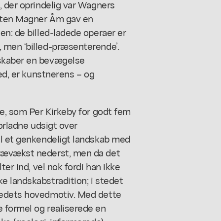
, der oprindelig var Wagners
isten Magner Åm gav en
en: de billed-ladede operaer er
 men ‘billed-præsenterende’.
 skaber en bevægelse
ved, er kunstnerens – og
de, som Per Kirkeby for godt fem
torladne udsigt over
il et genkendeligt landskab med
trævækst nederst, men da det
ter ind, vel nok fordi han ikke
e landskabstradition; i stedet
ledets hovedmotiv. Med dette
 formel og realiserede en