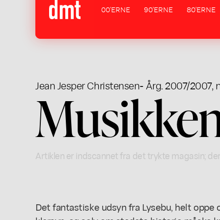
00'ERNE
90'ERNE
80'ERNE
Jean Jesper Christensen
- Årg. 2007/2007, n
Musikken 
Artiklen er indscannet fra det trykte magasin; der
Det fantastiske udsyn fra Lysebu, helt oppe o