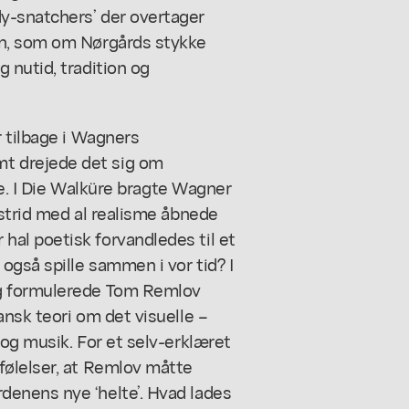
y-snatchers’ der overtager
en, som om Nørgårds stykke
 nutid, tradition og
 tilbage i Wagners
t drejede det sig om
. I
Die Walküre
bragte Wagner
strid med al realisme åbnede
al poetisk forvandledes til et
også spille sammen i vor tid? I
g formulerede Tom Remlov
nsk teori om det visuelle –
og musik. For et selv-erklæret
følelser, at Remlov måtte
enens nye ‘helte’. Hvad lades