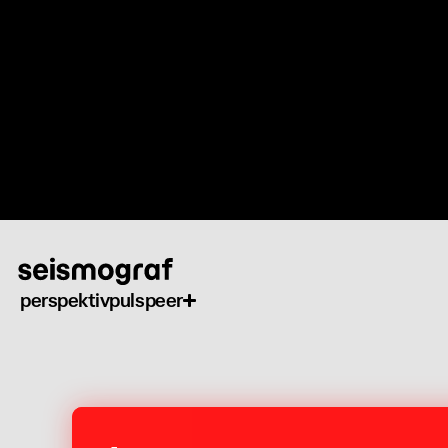
Gå
til
hovedindhold
perspektiv
puls
peer