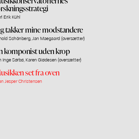
usikkonservatoriernes
orskningsstrategi
rl Erik Kühl
eg takker mine modstandere
nold Schönberg, Jan Maegaard (oversætter)
n komponist uden krop
n Inge Sørbø, Karen Giødesen (oversætter)
usikken set fra oven
an Jesper Christensen