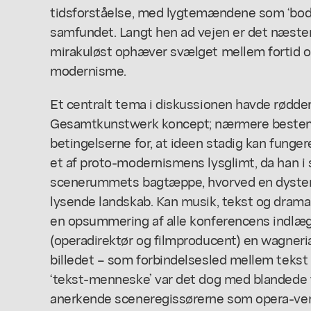
tidsforståelse, med lygtemændene som ‘bod
samfundet. Langt hen ad vejen er det næst
mirakuløst ophæver svælget mellem fortid og
modernisme.
Et centralt tema i diskussionen havde rødder
Gesamtkunstwerk
koncept; nærmere bestem
betingelserne for, at ideen stadig kan fungere
et af proto-modernismens lysglimt, da han i 
scenerummets bagtæppe, hvorved en dyster h
lysende landskab. Kan musik, tekst og drama 
en opsummering af alle konferencens indlæ
(operadirektør og filmproducent) en wagneria
billedet – som forbindelsesled mellem tekst 
‘tekst-menneske’ var det dog med blandede 
anerkende sceneregissørerne som opera-verd