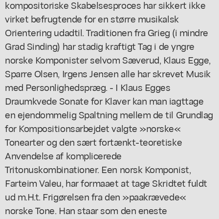
kompositoriske Skabelsesproces har sikkert ikke
virket befrugtende for en større musikalsk
Orientering udadtil. Traditionen fra Grieg (i mindre
Grad Sinding) har stadig kraftigt Tag i de yngre
norske Komponister selvom Sæverud, Klaus Egge,
Sparre Olsen, Irgens Jensen alle har skrevet Musik
med Personlighedspræg. - I Klaus Egges
Draumkvede Sonate for Klaver kan man iagttage
en ejendommelig Spaltning mellem de til Grundlag
for Kompositionsarbejdet valgte »norske«
Tonearter og den sært fortænkt-teoretiske
Anvendelse af komplicerede
Tritonuskombinationer. Een norsk Komponist,
Farteim Valeu, har formaaet at tage Skridtet fuldt
ud m.H.t. Frigørelsen fra den »paakrævede«
norske Tone. Han staar som den eneste