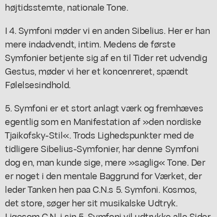
højtidsstemte, nationale Tone.
I 4. Symfoni møder vi en anden Sibelius. Her er han
mere indadvendt, intim. Medens de første
Symfonier betjente sig af en til Tider ret udvendig
Gestus, møder vi her et koncenreret, spændt
Følelsesindhold.
5. Symfoni er et stort anlagt værk og fremhæves
egentlig som en Manifestation af »den nordiske
Tjaikofsky-Stil«. Trods Lighedspunkter med de
tidligere Sibelius-Symfonier, har denne Symfoni
dog en, man kunde sige, mere »saglig« Tone. Der
er noget i den mentale Baggrund for Værket, der
leder Tanken hen paa C.N.s 5. Symfoni. Kosmos,
det store, søger her sit musikalske Udtryk.
Ligesom C.N. i sin 5. Symfoni vil udtrykke alle Sider