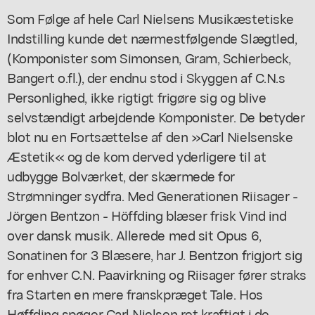
Som Følge af hele Carl Nielsens Musikæstetiske
Indstilling kunde det nærmestfølgende Slægtled,
(Komponister som Simonsen, Gram, Schierbeck,
Bangert o.fl.), der endnu stod i Skyggen af C.N.s
Personlighed, ikke rigtigt frigøre sig og blive
selvstændigt arbejdende Komponister. De betyder
blot nu en Fortsættelse af den »Carl Nielsenske
Æstetik« og de kom derved yderligere til at
udbygge Bolværket, der skærmede for
Strømninger sydfra. Med Generationen Riisager -
Jörgen Bentzon - Höffding blæser frisk Vind ind
over dansk musik. Allerede med sit Opus 6,
Sonatinen for 3 Blæsere, har J. Bentzon frigjort sig
for enhver C.N. Paavirkning og Riisager fører straks
fra Starten en mere franskpræget Tale. Hos
Høffding spøger Carl Nielsen ret kraftigt i de