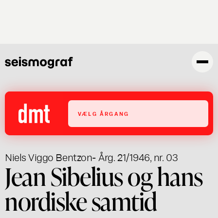
Gå
til
hovedindhold
VÆLG ÅRGANG
Niels Viggo Bentzon
- Årg. 21/1946, nr. 03
Jean Sibelius og hans
nordiske samtid