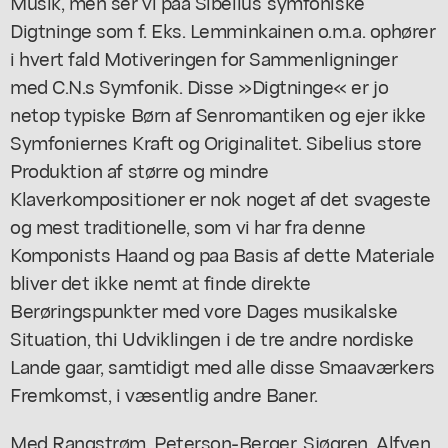
Musik, men ser vi paa Sibelius' symfoniske
Digtninge som f. Eks. Lemminkainen o.m.a. ophører
i hvert fald Motiveringen for Sammenligninger
med C.N.s Symfonik. Disse »Digtninge« er jo
netop typiske Børn af Senromantiken og ejer ikke
Symfoniernes Kraft og Originalitet. Sibelius store
Produktion af større og mindre
Klaverkompositioner er nok noget af det svageste
og mest traditionelle, som vi har fra denne
Komponists Haand og paa Basis af dette Materiale
bliver det ikke nemt at finde direkte
Berøringspunkter med vore Dages musikalske
Situation, thi Udviklingen i de tre andre nordiske
Lande gaar, samtidigt med alle disse Smaaværkers
Fremkomst, i væsentlig andre Baner.
Med Rangstrøm, Peterson-Berger, Sjøgren, Alfven