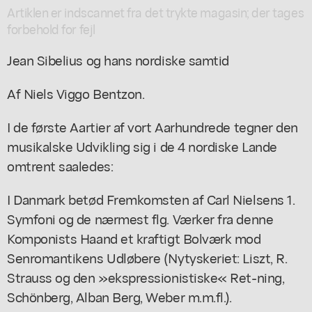
Artiklen er indscannet fra det trykte magasin; der tages
forbehold for fejl
Jean Sibelius og hans nordiske samtid
Af Niels Viggo Bentzon.
I de første Aartier af vort Aarhundrede tegner den
musikalske Udvikling sig i de 4 nordiske Lande
omtrent saaledes:
I Danmark betød Fremkomsten af Carl Nielsens 1.
Symfoni og de nærmest flg. Værker fra denne
Komponists Haand et kraftigt Bolværk mod
Senromantikens Udløbere (Nytyskeriet: Liszt, R.
Strauss og den »ekspressionistiske« Ret-ning,
Schönberg, Alban Berg, Weber m.m.fl.).