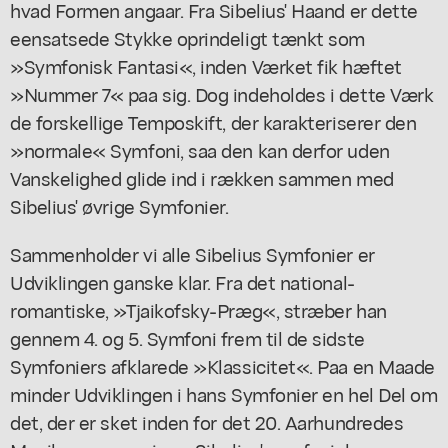
hvad Formen angaar. Fra Sibelius' Haand er dette
eensatsede Stykke oprindeligt tænkt som
»Symfonisk Fantasi«, inden Værket fik hæftet
»Nummer 7« paa sig. Dog indeholdes i dette Værk
de forskellige Temposkift, der karakteriserer den
»normale« Symfoni, saa den kan derfor uden
Vanskelighed glide ind i rækken sammen med
Sibelius' øvrige Symfonier.
Sammenholder vi alle Sibelius Symfonier er
Udviklingen ganske klar. Fra det national-
romantiske, »Tjaikofsky-Præg«, stræber han
gennem 4. og 5. Symfoni frem til de sidste
Symfoniers afklarede »Klassicitet«. Paa en Maade
minder Udviklingen i hans Symfonier en hel Del om
det, der er sket inden for det 20. Aarhundredes