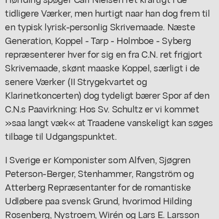
tidligere Værker, men hurtigt naar han dog frem til
en typisk lyrisk-personlig Skrivemaade. Næste
Generation, Koppel - Tarp - Holmboe - Syberg
repræsenterer hver for sig en fra C.N. ret frigjort
Skrivemaade, skønt maaske Koppel, særligt i de
senere Værker (II Strygekvartet og
Klarinetkoncerten) dog tydeligt bærer Spor af den
C.N.s Paavirkning: Hos Sv. Schultz er vi kommet
»saa langt væk« at Traadene vanskeligt kan søges
tilbage til Udgangspunktet.
I Sverige er Komponister som Alfven, Sjøgren
Peterson-Berger, Stenhammer, Rangström og
Atterberg Repræsentanter for de romantiske
Udløbere paa svensk Grund, hvorimod Hilding
Rosenberg, Nystroem, Wirén og Lars E. Larsson