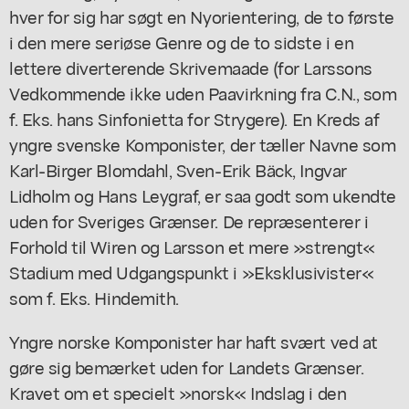
hver for sig har søgt en Nyorientering, de to første
i den mere seriøse Genre og de to sidste i en
lettere diverterende Skrivemaade (for Larssons
Vedkommende ikke uden Paavirkning fra C.N., som
f. Eks. hans Sinfonietta for Strygere). En Kreds af
yngre svenske Komponister, der tæller Navne som
Karl-Birger Blomdahl, Sven-Erik Bäck, Ingvar
Lidholm og Hans Leygraf, er saa godt som ukendte
uden for Sveriges Grænser. De repræsenterer i
Forhold til Wiren og Larsson et mere »strengt«
Stadium med Udgangspunkt i »Eksklusivister«
som f. Eks. Hindemith.
Yngre norske Komponister har haft svært ved at
gøre sig bemærket uden for Landets Grænser.
Kravet om et specielt »norsk« Indslag i den