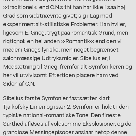
»traditionel« end C.N.s thi han har ikke i saa høj
Grad som sidstnævnte givet; sig i Lag med
eksperimentalt-stilistiske Problemer. Han hviler,
ligesom E. Grieg, trygt paa romantisk Grund, men
rigtignok en hel anden »Romantik« end den vi
møder i Griegs lyriske, men noget begrænset
salonmæssige Udtryksmidler. Sibelius er, i
Modsætning til Grieg, fremfor alt Symfonikeren og
her vil utvivlsomt Eftertiden placere ham ved
Siden af C.N.
Sibelius første Symfonier fastsætter klart
Tjaikofsky Linien og især 2. Symfoni er holdt i den
typiske national-romantiske Tone. Den fineste
Sarthed afløses af voldsomme Eksplosioner, og de
grandiose Messingepisoder anslaar netop denne