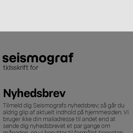
tidsskrift for
...
Nyhedsbrev
Tilmeld dig Seismografs nyhedsbrev; så går du
aldrig glip af aktuelt indhold på hjemmesiden. Vi
bruger ikke din mailadresse til andet end at
sende dig nyhedsbrevet et par gange om
måneden, og vi benytter til formålet tjenesten