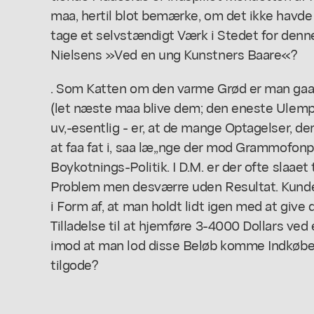
maa, hertil blot bemærke, om det ikke havde
tage et selvstændigt Værk i Stedet for denne
Nielsens »Ved en ung Kunstners Baare«?
. Som Katten om den varme Grød er man ga
(let næste maa blive dem; den eneste Ulempe 
uv,-esentlig - er, at de mange Optagelser, der 
at faa fat i, saa læ,,nge der mod Grammofon
Boykotnings-Politik. I D.M. er der ofte slaaet 
Problem men desværre uden Resultat. Kunde
i Form af, at man holdt lidt igen med at giv
Tilladelse til at hjemføre 3-4000 Dollars ved
imod at man lod disse Beløb komme Indkøbet
tilgode?