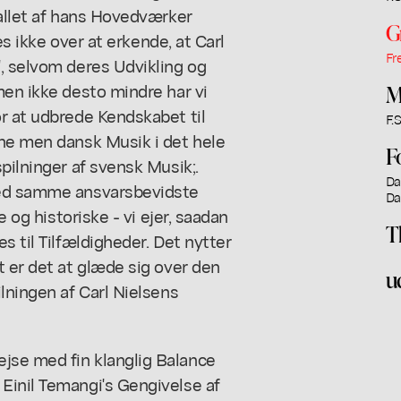
tallet af hans Hovedværker
G
ues ikke over at erkende, at Carl
Fr
, selvom deres Udvikling og
men ikke desto mindre har vi
M
r at udbrede Kendskabet til
F.S
ene men dansk Musik i det hele
F
pilninger af svensk Musik;.
Da
med samme ansvarsbevidste
Da
e og historiske - vi ejer, saadan
T
s til Tilfældigheder. Det nytter
t er det at glæde sig over den
u
lningen af Carl Nielsens
jse med fin klanglig Balance
Einil Temangi's Gengivelse af