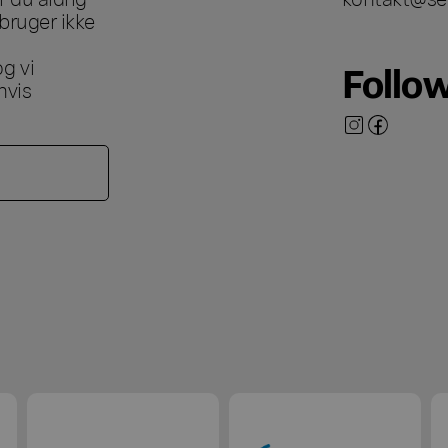
bruger ikke
g vi
Follo
hvis