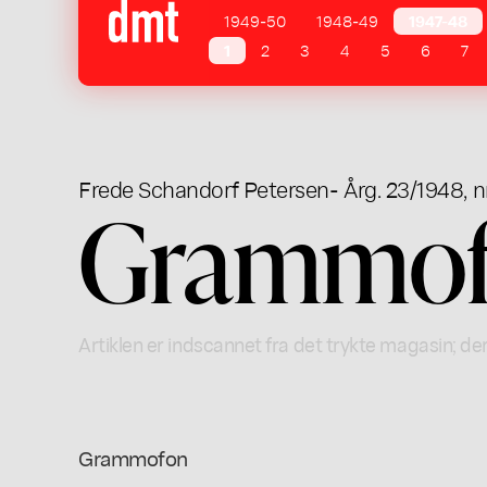
1949-50
1948-49
1947-48
1
2
3
4
5
6
7
Frede Schandorf Petersen
- Årg. 23/1948, nr
Grammo
Artiklen er indscannet fra det trykte magasin; der
Grammofon