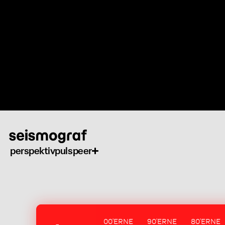
Gå
til
hovedindhold
perspektiv
puls
peer
00'ERNE
90'ERNE
80'ERNE