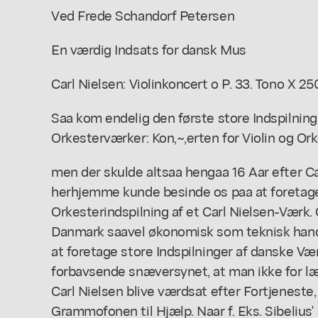
Ved Frede Schandorf Petersen
En værdig Indsats for dansk Mus
Carl Nielsen: Violinkoncert o P. 33. Tono X 25
Saa kom endelig den første store Indspilning 
Orkesterværker: Kon,~,erten for Violin og Ork
men der skulde altsaa hengaa 16 Aar efter Ca
herhjemme kunde besinde os paa at foretage 
Orkesterindspilning af et Carl Nielsen-Værk. 
Danmark saavel økonomisk som teknisk handi
at foretage store Indspilninger af danske Væ
forbavsende snæversynet, at man ikke for læ
Carl Nielsen blive værdsat efter Fortjenest
Grammofonen til Hjælp. Naar f. Eks. Sibelius'