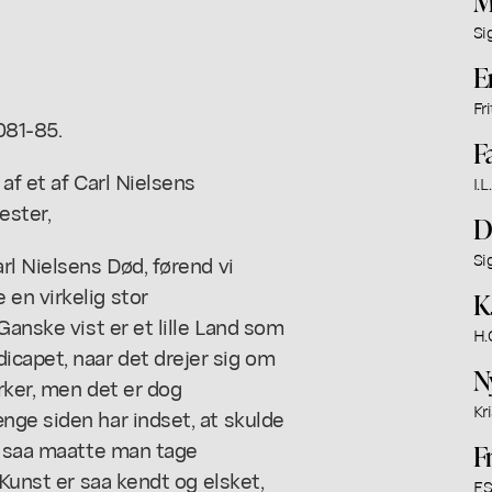
M
Si
E
Fr
081-85.
F
af et af Carl Nielsens
I.
ester,
D
Si
rl Nielsens Død, førend vi
en virkelig stor
K
Ganske vist er et lille Land som
H.
capet, naar det drejer sig om
N
rker, men det er dog
Kri
nge siden har indset, at skulde
e, saa maatte man tage
F
 Kunst er saa kendt og elsket,
F.S