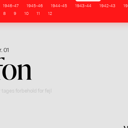
1946-47
1945-46
1944-45
1943-44
1942-43
19
8
9
10
11
12
. 01
fon
 tages forbehold for fejl