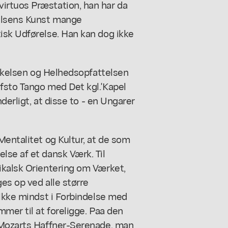
irtuos Præstation, han har da
ielsens Kunst mange
isk Udførelse. Han kan dog ikke
erskelsen og Helhedsopfattelsen
fsto Tango med Det kgl.'Kapel
nderligt, at disse to - en Ungarer
Mentalitet og Kultur, at de som
lse af et dansk Værk. Til
ikalsk Orientering om Værket,
ges op ved alle større
 ikke mindst i Forbindelse med
mer til at foreligge. Paa den
 Mozarts Haffner-Serenade, man