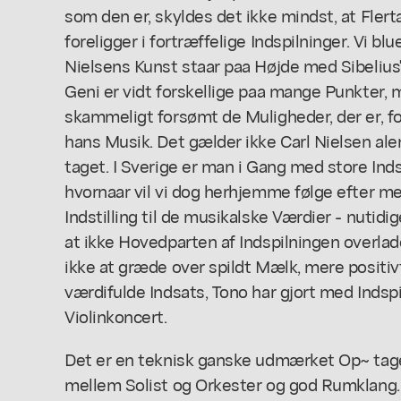
som den er, skyldes det ikke mindst, at Fler
foreligger i fortræffelige Indspilninger. Vi bl
Nielsens Kunst staar paa Højde med Sibelius'
Geni er vidt forskellige paa mange Punkter, 
skammeligt forsømt de Muligheder, der er, fo
hans Musik. Det gælder ikke Carl Nielsen al
taget. I Sverige er man i Gang med store Inds
hvornaar vil vi dog herhjemme følge efter 
Indstilling til de musikalske Værdier - nutidig
at ikke Hovedparten af Indspilningen overlade
ikke at græde over spildt Mælk, mere positiv
værdifulde Indsats, Tono har gjort med Indspi
Violinkoncert.
Det er en teknisk ganske udmærket Op~ tage
mellem Solist og Orkester og god Rumklang. 