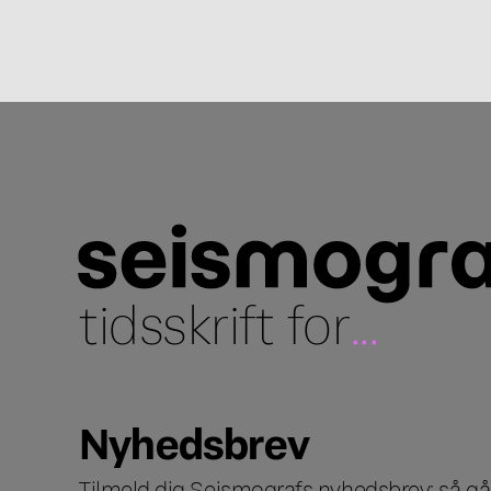
tidsskrift for
...
Nyhedsbrev
Tilmeld dig Seismografs nyhedsbrev; så går