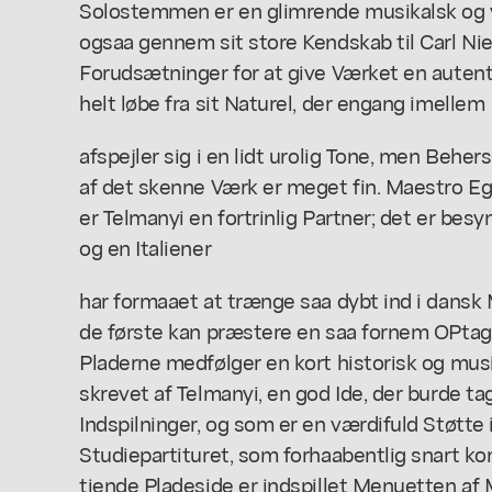
Solostemmen er en glimrende musikalsk og v
ogsaa gennem sit store Kendskab til Carl N
Forudsætninger for at give Værket en autent
helt løbe fra sit Naturel, der engang imellem
afspejler sig i en lidt urolig Tone, men Beh
af det skenne Værk er meget fin. Maestro Eg
er Telmanyi en fortrinlig Partner; det er besy
og en Italiener
har formaaet at trænge saa dybt ind i dansk 
de første kan præstere en saa fornem OPtage
Pladerne medfølger en kort historisk og mus
skrevet af Telmanyi, en god Ide, der burde ta
Indspilninger, og som er en værdifuld Støtte
Studiepartituret, som forhaabentlig snart kom
tiende Pladeside er indspillet Menuetten af