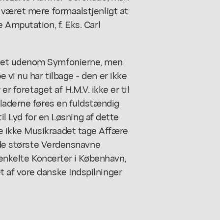
 været mere formaalstjenligt at
 Amputation, f. Eks. Carl
aet udenom Symfonierne, men
vi nu har tilbage - den er ikke
er foretaget af H.M.V. ikke er til
pladerne føres en fuldstændig
til Lyd for en Løsning af dette
 ikke Musikraadet tage Affære
e de største Verdensnavne
 enkelte Koncerter i København,
 af vore danske Indspilninger