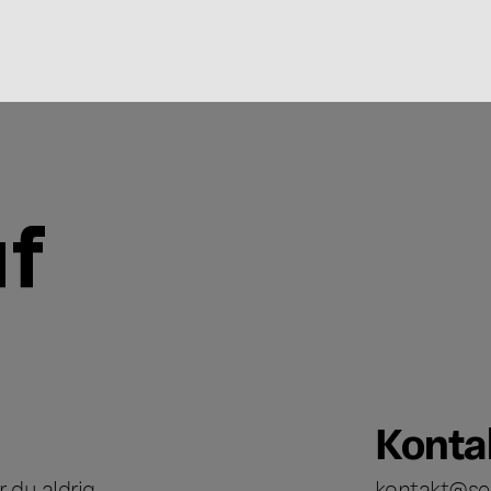
Konta
 du aldrig
kontakt@se