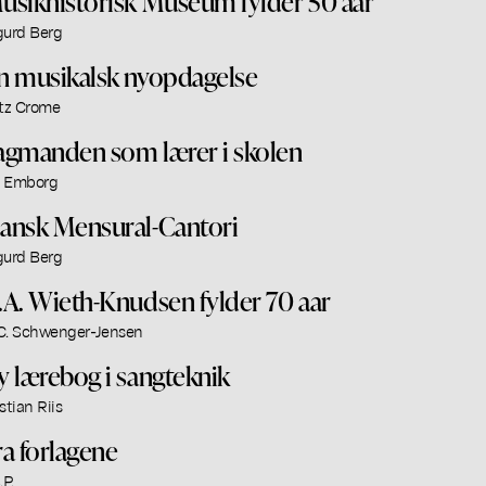
usikhistorisk Museum fylder 50 aar
gurd Berg
n musikalsk nyopdagelse
itz Crome
agmanden som lærer i skolen
L. Emborg
ansk Mensural-Cantori
gurd Berg
.A. Wieth-Knudsen fylder 70 aar
C. Schwenger-Jensen
y lærebog i sangteknik
stian Riis
ra forlagene
.P.