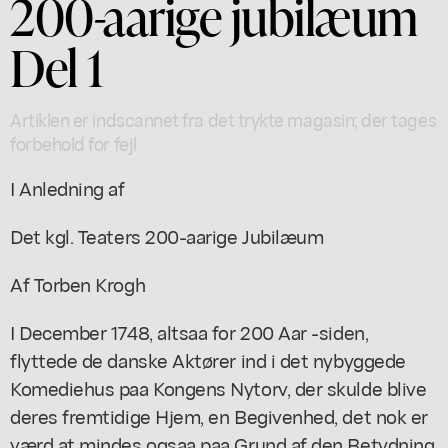
200-aarige jubilæum
Del 1
Artiklen er indscannet fra det trykte magasin; der tages
forbehold for fejl
I Anledning af
Det kgl. Teaters 200-aarige Jubilæum
Af Torben Krogh
I December 1748, altsaa for 200 Aar -siden,
flyttede de danske Aktører ind i det nybyggede
Komediehus paa Kongens Nytorv, der skulde blive
deres fremtidige Hjem, en Begivenhed, det nok er
værd at mindes ogsaa paa Grund af den Betydning,