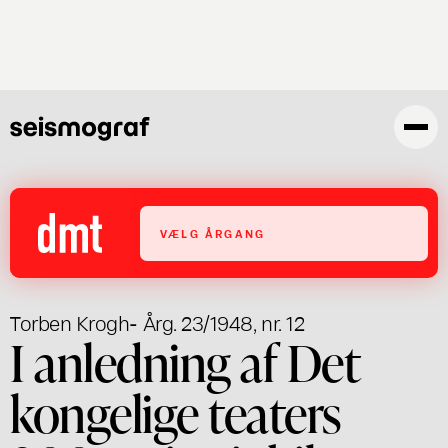
Gå
til
hovedindhold
VÆLG ÅRGANG
Torben Krogh
- Årg. 23/1948, nr. 12
I anledning af Det
kongelige teaters