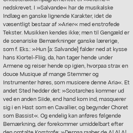
nedskrevet. I »Salvande« har de musikalske
Indlæg en ganske lignende Karakter, idet de
væsentligt bestaar af »Arier« med enstrofede
Tekster. Musikken kendes ikke; men til Gengæld er
de scenariske Bemærkninger ganske lærerige,
som f. Eks.: »Hun [a: Salvande] falder ned at kysse
hans Kiortel-Fliig, da, han tager hende under
Armene og reiser hende op igien, hvorpaa strax en
douce Musique af mange Stemmer og
Instrumenter høres, som musicere denne Aria«. Et
andet Sted hedder det: »Scotarches kommer ud
ved en anden Siide, end hand kom ind, masquerer
sig i en Hast som en Cavallier, og begynder Choret
som Bassist«. Og endelig kan anføres følgende
Bemærkning, der forekommer umiddelbart efter
den omtalte Korstrofe: »Derpaa raaber de A! A! A!