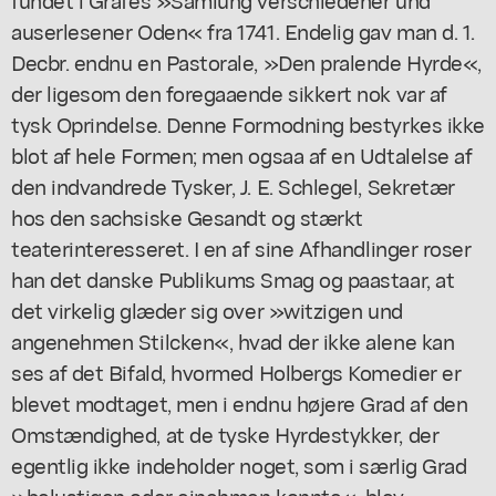
auserlesener Oden« fra 1741. Endelig gav man d. 1.
Decbr. endnu en Pastorale, »Den pralende Hyrde«,
der ligesom den foregaaende sikkert nok var af
tysk Oprindelse. Denne Formodning bestyrkes ikke
blot af hele Formen; men ogsaa af en Udtalelse af
den indvandrede Tysker, J. E. Schlegel, Sekretær
hos den sachsiske Gesandt og stærkt
teaterinteresseret. I en af sine Afhandlinger roser
han det danske Publikums Smag og paastaar, at
det virkelig glæder sig over »witzigen und
angenehmen Stilcken«, hvad der ikke alene kan
ses af det Bifald, hvormed Holbergs Komedier er
blevet modtaget, men i endnu højere Grad af den
Omstændighed, at de tyske Hyrdestykker, der
egentlig ikke indeholder noget, som i særlig Grad
»belustigen oder einehmen konnte«, blev