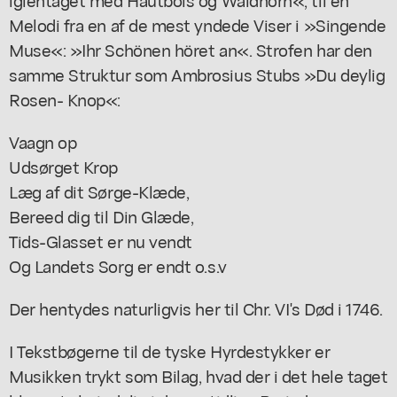
Melodi fra en af de mest yndede Viser i »Singende
Muse«: »Ihr Schönen höret an«. Strofen har den
samme Struktur som Ambrosius Stubs »Du deylig
Rosen- Knop«:
Vaagn op
Udsørget Krop
Læg af dit Sørge-Klæde,
Bereed dig til Din Glæde,
Tids-Glasset er nu vendt
Og Landets Sorg er endt o.s.v
Der hentydes naturligvis her til Chr. VI's Død i 1746.
I Tekstbøgerne til de tyske Hyrdestykker er
Musikken trykt som Bilag, hvad der i det hele taget