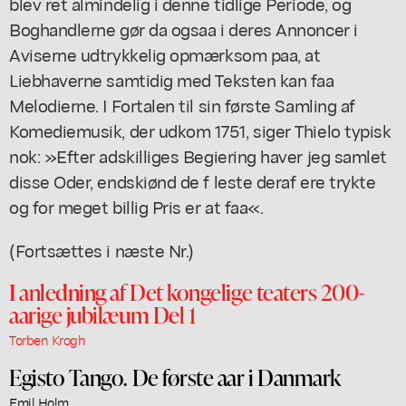
blev ret almindelig i denne tidlige Periode, og
Boghandlerne gør da ogsaa i deres Annoncer i
Aviserne udtrykkelig opmærksom paa, at
Liebhaverne samtidig med Teksten kan faa
Melodierne. I Fortalen til sin første Samling af
Komediemusik, der udkom 1751, siger Thielo typisk
nok: »Efter adskilliges Begiering haver jeg samlet
disse Oder, endskiønd de f leste deraf ere trykte
og for meget billig Pris er at faa«.
(Fortsættes i næste Nr.)
I anledning af Det kongelige teaters 200-
aarige jubilæum Del 1
Torben Krogh
Egisto Tango. De første aar i Danmark
Emil Holm