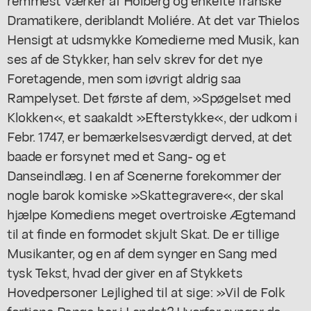
Dramatikere, deriblandt Moliére. At det var Thielos
Hensigt at udsmykke Komedierne med Musik, kan
ses af de Stykker, han selv skrev for det nye
Foretagende, men som iøvrigt aldrig saa
Rampelyset. Det første af dem, »Spøgelset med
Klokken«, et saakaldt »Efterstykke«, der udkom i
Febr. 1747, er bemærkelsesværdigt derved, at det
baade er forsynet med et Sang- og et
Danseindlæg. I en af Scenerne forekommer der
nogle barok komiske »Skattegravere«, der skal
hjælpe Komediens meget overtroiske Ægtemand
til at finde en formodet skjult Skat. De er tillige
Musikanter, og en af dem synger en Sang med
tysk Tekst, hvad der giver en af Stykkets
Hovedpersoner Lejlighed til at sige: »Vil de Folk
fortiene Penge her i Landet? Hvorfor synger de