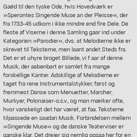
Gæld til den tyske Ode, hvis Hovedværk er
»Sperontes Singende Muse an der Pleisse«, der
fra 1733-45 udkom i ikke mindre end fire Dele. De
fleste af Viserne i denne Samling gaar ind under
Kategorien »Parodier«, dvs. at Melodierne ikke er
skrevet til Teksterne, men laant andet Steds fra.
Det er et uhyre broget Billede, vi f aar af denne
Musik, der aabenbart er samlet fra mange
forskellige Kanter. Adskillige af Melodierne er
taget fra rene Instrumentalstykker, først og
fremmest Danse som Menuetter, Marcher,
Murkyer, Polonaiser-o.s.v., og man mærker ofte,
hvor vanskeligt det har været, at faa. Teksterne
tilpassede en saadan Musik. Forbindelsen mellem
»Singende Muse« og de danske Teaterviser er
ganske klar. Det drejer sig nemlig ogsaa her for en