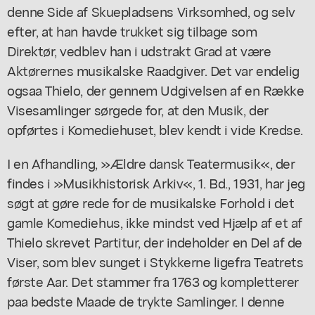
denne Side af Skuepladsens Virksomhed, og selv
efter, at han havde trukket sig tilbage som
Direktør, vedblev han i udstrakt Grad at være
Aktørernes musikalske Raadgiver. Det var endelig
ogsaa Thielo, der gennem Udgivelsen af en Række
Visesamlinger sørgede for, at den Musik, der
opførtes i Komediehuset, blev kendt i vide Kredse.
I en Afhandling, »Ældre dansk Teatermusik«, der
findes i »Musikhistorisk Arkiv«, 1. Bd., 1931, har jeg
søgt at gøre rede for de musikalske Forhold i det
gamle Komediehus, ikke mindst ved Hjælp af et af
Thielo skrevet Partitur, der indeholder en Del af de
Viser, som blev sunget i Stykkerne ligefra Teatrets
første Aar. Det stammer fra 1763 og kompletterer
paa bedste Maade de trykte Samlinger. I denne