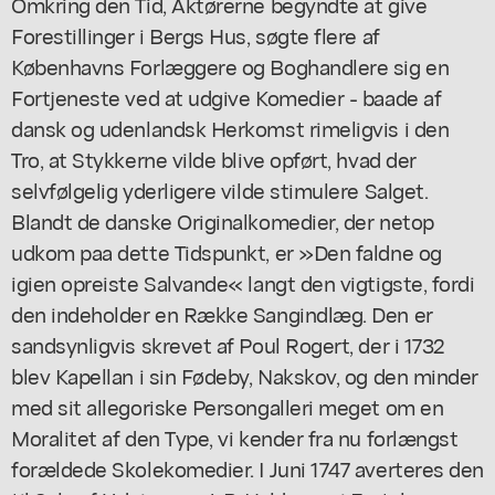
Omkring den Tid, Aktørerne begyndte at give
Forestillinger i Bergs Hus, søgte flere af
Københavns Forlæggere og Boghandlere sig en
Fortjeneste ved at udgive Komedier - baade af
dansk og udenlandsk Herkomst rimeligvis i den
Tro, at Stykkerne vilde blive opført, hvad der
selvfølgelig yderligere vilde stimulere Salget.
Blandt de danske Originalkomedier, der netop
udkom paa dette Tidspunkt, er »Den faldne og
igien opreiste Salvande« langt den vigtigste, fordi
den indeholder en Række Sangindlæg. Den er
sandsynligvis skrevet af Poul Rogert, der i 1732
blev Kapellan i sin Fødeby, Nakskov, og den minder
med sit allegoriske Persongalleri meget om en
Moralitet af den Type, vi kender fra nu forlængst
forældede Skolekomedier. I Juni 1747 averteres den