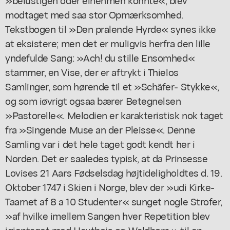
modtaget med saa stor Opmærksomhed.
Tekstbogen til »Den pralende Hyrde« synes ikke
at eksistere; men det er muligvis herfra den lille
yndefulde Sang: »Ach! du stille Ensomhed«
stammer, en Vise, der er aftrykt i Thielos
Samlinger, som hørende til et »Schäfer- Stykke«,
og som iøvrigt ogsaa bærer Betegnelsen
»Pastorelle«. Melodien er karakteristisk nok taget
fra »Singende Muse an der Pleisse«. Denne
Samling var i det hele taget godt kendt her i
Norden. Det er saaledes typisk, at da Prinsesse
Lovises 21 Aars Fødselsdag højtideligholdtes d. 19.
Oktober 1747 i Skien i Norge, blev der »udi Kirke-
Taarnet af 8 a 10 Studenter« sunget nogle Strofer,
»af hvilke imellem Sangen hver Repetition blev
igientaget med Hautbois og Waldhorn«, til en