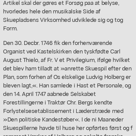
Artikel skal der gøres et Forsøg paa at belyse,
hvorledes hele den musikalske Side af
Skuepladsens Virksomhed udviklede sig og tog
Form.
Den 30. Decbr. 1746 fik den forhenværende
Organist ved Kastelskirken den tyskfødte Carl
August Thielo, af Fr. V et Privilegium, ifølge hvilket
det blev ham tilladt at »anrette Skuespil efter den
Plan, som forhen af Os elskelige Ludvig Holberg er
bleven lagt,«. Han samlede i Hast et Personale, og
den 14. April 1747 aabnede Selskabet
Forestillingerne i Traktør Chr. Bergs kendte
Forlystelsesetablissement i Læderstræde med
»Den politiske Kandestøber«. I de ni Maaneder
Skuespillerne havde til huse her opførtes først og f
remmest Værker af Holberg og enkelte franske