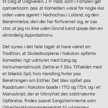
til Salg af Udgiveren, J. P. Hald, som i Fortalen gør
opmærksom. paa, at Komedien »skal for nogle Aar
siden være ageret i Nachschou i Lolland, og den
Berømmelse, den der har forhvervet sig, er saa
stor, at jeg nu ikke uden Grund kand spaae den en
almindelig Approbation«.
Det synes i det hele taget at have været en
Tradition, at Skoledisciplene i Nakskov opførte
Komedier, rigt udstyret med Sang og
Instrumentalmusik. Dette er f. Eks. Tilfældet med
et bibelsk Spil, hvis Handling hviler paa
Beretningen om Esther. Det blev spillet paa
Raadstuen i Nakskov baade i 1712 og 1724, og i et
Manuskript, der er tilknyttet den sidstnævnte
Opførelse, findes saavel Sangstemmerne som
Orkesterakkompagnementet til »Arierne«