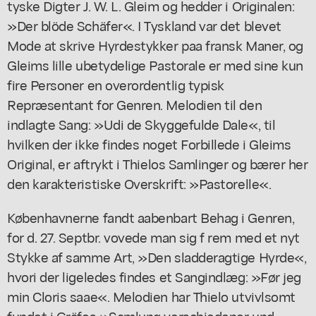
tyske Digter J. W. L. Gleim og hedder i Originalen:
»Der blöde Schäfer«. I Tyskland var det blevet
Mode at skrive Hyrdestykker paa fransk Maner, og
Gleims lille ubetydelige Pastorale er med sine kun
fire Personer en overordentlig typisk
Repræsentant for Genren. Melodien til den
indlagte Sang: »Udi de Skyggefulde Dale«, til
hvilken der ikke findes noget Forbillede i Gleims
Original, er aftrykt i Thielos Samlinger og bærer her
den karakteristiske Overskrift: »Pastorelle«.
Københavnerne fandt aabenbart Behag i Genren,
for d. 27. Septbr. vovede man sig f rem med et nyt
Stykke af samme Art, »Den sladderagtige Hyrde«,
hvori der ligeledes findes et Sangindlæg: »Før jeg
min Cloris saae«. Melodien har Thielo utvivlsomt
fundet i Gräfes »Samlung verschiedener und