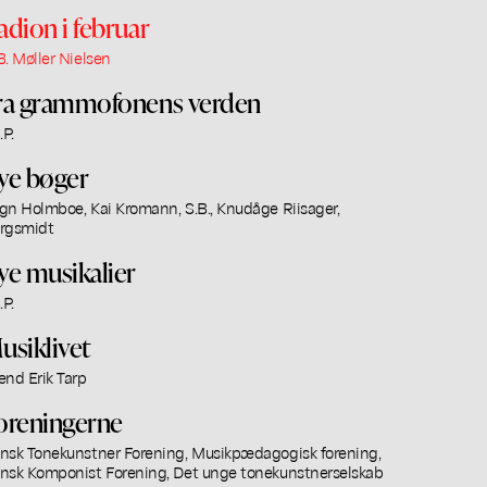
adion i februar
B. Møller Nielsen
ra grammofonens verden
.P.
ye bøger
gn Holmboe, Kai Kromann, S.B., Knudåge Riisager,
rgsmidt
ye musikalier
.P.
usiklivet
end Erik Tarp
oreningerne
nsk Tonekunstner Forening, Musikpædagogisk forening,
nsk Komponist Forening, Det unge tonekunstnerselskab