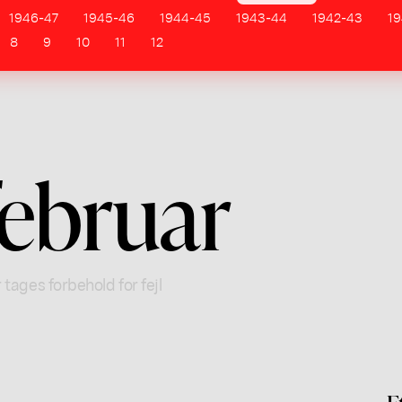
1946-47
1945-46
1944-45
1943-44
1942-43
19
8
9
10
11
12
februar
 tages forbehold for fejl