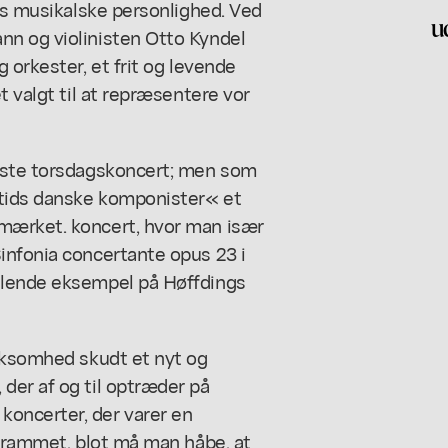
ors musikalske personlighed. Ved
u
nn og violinisten Otto Kyndel
 orkester, et frit og levende
t valgt til at repræsentere vor
idste torsdagskoncert; men som
 tids danske komponister« et
mærket. koncert, hvor man især
infonia concertante opus 23 i
slende eksempel på Høffdings
irksomhed skudt et nyt og
der af og til optræder på
oncerter, der varer en
ogrammet, blot må man håbe, at