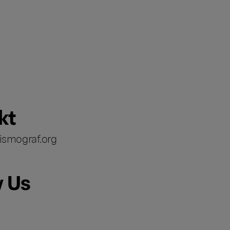
kt
ismograf.org
w Us