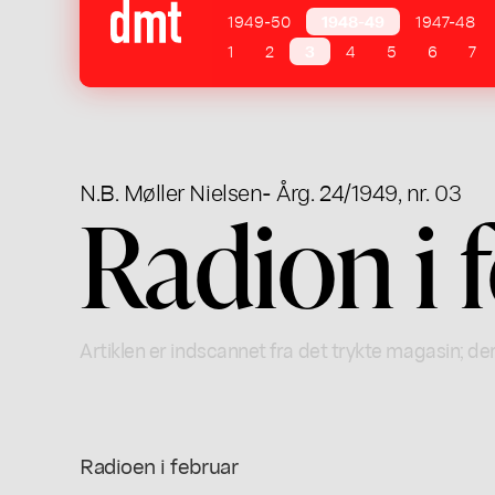
1949-50
1948-49
1947-48
1
2
3
4
5
6
7
N.B. Møller Nielsen
- Årg. 24/1949, nr. 03
Radion i 
Artiklen er indscannet fra det trykte magasin; der
Radioen i februar