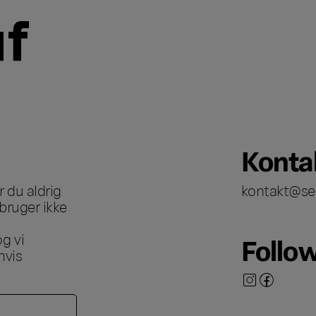
Konta
 du aldrig
kontakt@se
bruger ikke
g vi
Follo
hvis