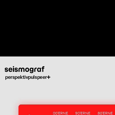
Gå
til
hovedindhold
perspektiv
puls
peer
00'ERNE
90'ERNE
80'ERNE