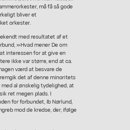
ammerorkester, må få så gode
keligt bliver et
ket orkester.
bekendt med resultatet af et
forbund, »Hvad mener De om
 interessen for at give en
ere ikke var større, end at ca.
magen værd at besvare de
remgik det af denne minoritets
 med al ønskelig tydelighed, at
ik ret megen plads. I
en for forbundet, Ib Nørlund,
ngreb mod de kredse, der, ifølge