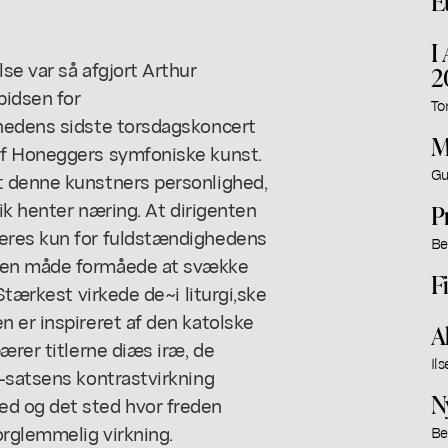
E
I
se var så afgjort Arthur
2
idsen for
To
ånedens sidste torsdagskoncert
M
af Honeggers symfoniske kunst.
Gu
t denne kunstners personlighed,
sik henter næring. At dirigenten
P
eres kun for fuldstændighedens
Be
ogen måde formåede at svække
F
Stærkest virkede de~i liturgi,ske
 er inspireret af den katolske
A
ærer titlerne diæs iræ, de
Il
e-satsens kontrastvirkning
N
d og det sted hvor freden
rglemmelig virkning.
Be