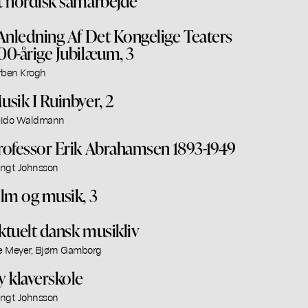
t nordisk samarbejde
 Anledning Af Det Kongelige Teaters
00-årige Jubilæum, 3
rben Krogh
usik I Ruinbyer, 2
ido Waldmann
rofessor Erik Abrahamsen 1893-1949
ngt Johnsson
ilm og musik, 3
ktuelt dansk musikliv
se Meyer, Bjørn Gamborg
y klaverskole
ngt Johnsson