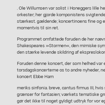
. Ole Willumsen var solist i Honeggers lille h
orkester; her gjorde komponistens svigtend
stærkest. gældende; koncertinoens fine og e
momentvis til sin ret.
Programmet omfattede foruden de her nævnt
Shakespeares »Stormen«, den mimiske symf
den stærke levende skildring af ekspresloko
Foruden denne koncert, der som helhed var
torsdagskoncerterne os to andre nyheder, n
koncert Ebbe Ham
meriks sinfonia. breve, cantus firmus III, hv
grænser for fantasien; værkets tematiske gr
gør det ikke til noget gyldigt udtryk for vor e