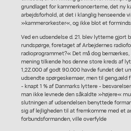
grundlaget for kammerkoncerterne, det ny k
arbejdsforhold, at det i klanglig henseende vir
»kammerorkester«, og ikke blot et forminds
Ved en udsendelse d. 21. blev lytterne gjort 
rundspørge, foretaget af Arbejdernes radio
radioprogrammet?« Det må dog bemærkes, at
mening tilkende hos denne store kreds af lytt
1,2Z.000 af godt 90.000 havde fundet det u
udsendte spørgeskemaer, men til geng,æld f
- knapt 1 % af Danmarks lyttere - besvarelser
man ikke levnede den såkaldte »højere« mus
slutningen af udsendelsen benyttede formand
sig af lejligheden til at fremkomme med et a
forbundsformanden, ville overfylde