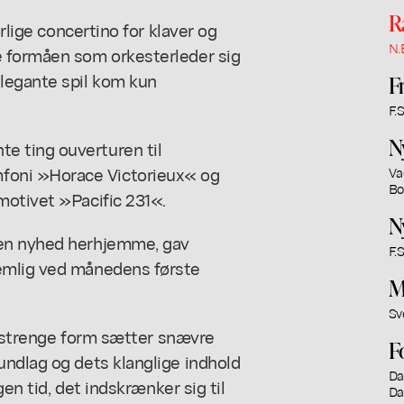
R
erlige concertino for klaver og
N.
e formåen som orkesterleder sig
legante spil kom kun
F
F.S
N
e ting ouverturen til
oni »Horace Victorieux« og
Va
Bo
motivet »Pacific 231«.
N
 en nyhed herhjemme, gav
F.S
emlig ved månedens første
M
Sv
is strenge form sætter snævre
F
undlag og dets klanglige indhold
Da
gen tid, det indskrænker sig til
Da