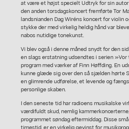
at være et højst specielt Udtryk for sin aut
den anden torsdagskoncert fremførte Tor Ma
landsnianden Dag Wiréns koncert for violin og
stykke der med virkelig heldig hånd var bleve
nabos nutidige tonekunst.
Vi blev også i denne måned snydt for den s
en slags erstatning udsendtes i serien »Vor
program med værker af Finn Høffding. En ud
kunne glæde sig over den så sjælden hørte S
en glimrende udførelse, et levende og fæng
personlige skaben.
I den seneste tid har radioens musikalske v
værdifuldt skud, nemlig kammerkoncerterne, 
programmet søndag eftermiddag. Disse små k
timestid, er en virkelig gevinst for musikpr