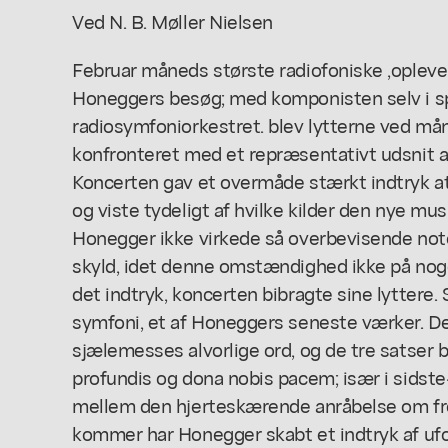
Ved N. B. Møller Nielsen
Februar måneds største radiofoniske ,oplevel
Honeggers besøg; med komponisten selv i sp
radiosymfoniorkestret. blev lytterne ved m
konfronteret med et repræsentativt udsnit 
Koncerten gav et overmåde stærkt indtryk a
og viste tydeligt af hvilke kilder den nye mu
Honegger ikke virkede så overbevisende not
skyld, idet denne omstændighed ikke på n
det indtryk, koncerten bibragte sine lyttere. 
symfoni, et af Honeggers seneste værker. Den
sjælemesses alvorlige ord, og de tre satser b
profundis og dona nobis pacem; især i sidst
mellem den hjerteskærende anråbelse om fre
kommer har Honegger skabt et indtryk af ufo