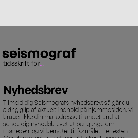
tidsskrift for
...
Nyhedsbrev
Tilmeld dig Seismografs nyhedsbrev; så går du
aldrig glip af aktuelt indhold på hjemmesiden. Vi
bruger ikke din mailadresse til andet end at
sende dig nyhedsbrevet et par gange om
måneden, og vi benytter til formålet tjenesten
Mailchimp, hvis privatlivspolitik kan læses
her
.