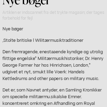
Artiklen er indscannet fra det trykte magasin; der tages
forbehold for fejl
Nye bøger
,Stolte britiske l Wilitærmusiktraditioner
Den fremragende, enestaaende kyndige og utrolig
flittige engelske* Militærmusikhistoriker, Dr. Henry
George Farmer har hos Hinrichsen, London,*
udgivet et nyt, smukt lille Voerk: Handels
Kettledrums and other papers on military music.
Det er, som Navnet antyder, en Samling Kronikker
om specielle militærmu.sikalske Emner.
koncentreret omkring en Afhandling om Royal