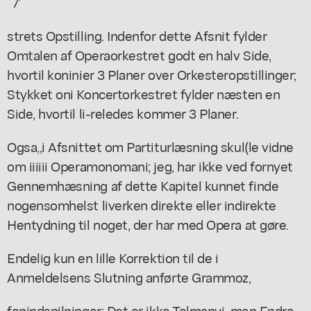
`7'
strets Opstilling. Indenfor dette Afsnit fylder
Omtalen af Operaorkestret godt en halv Side,
hvortil koninier 3 Planer over Orkesteropstillinger;
Stykket oni Koncertorkestret fylder næsten en
Side, hvortil li-reledes kommer 3 Planer.
Ogsa,,i Afsnittet om Partiturlæsning skul(le vidne
om iiiiii Operamonomani; jeg, har ikke ved fornyet
Gennemhæsning af dette Kapitel kunnet finde
nogensomhelst liverken direkte eller indirekte
Hentydning til noget, der har med Opera at gøre.
Endelig kun en lille Korrektion til de i
Anmeldelsens Slutning anførte Grammoz,
fonindspilninger: Det er ikke Telmanyi, men Endre