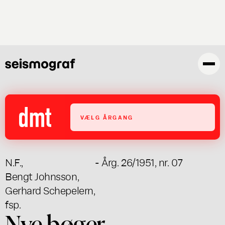
Gå
til
hovedindhold
VÆLG ÅRGANG
N.F.
,
- Årg. 26/1951, nr. 07
Bengt Johnsson
,
Gerhard Schepelern
,
fsp.
Nye bøger