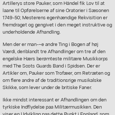
Artillerys store Pauker, som Händel fik Lov til at
laane til Opførelserne af sine Oratorier i Sæsonen
1749-50; Mesterens egenhændige Rekvisition er
fremdraget og gengivet i den meget instruktive og
underholdende Afhandling.
Men der er man-~e andre Ting i Bogen af høj
Værdi, deriblandt tre Afhandlinger om tre af den
engelske Hærs berømteste militære Musikkorps
med The Scots Guards Band i Spidsen. Der er
Artikler om, Pauker som Trofæer, om Retræten og
om flere andre af de traditionsrige musikalske
Skikke, som lever under de britiske Faner.
Ikke mindst interessant er Afhandlingen om den
tyrkiske Indflydelse paa Militærmusikken. Den
viser en Udvikling paa dette Punkt i England, som