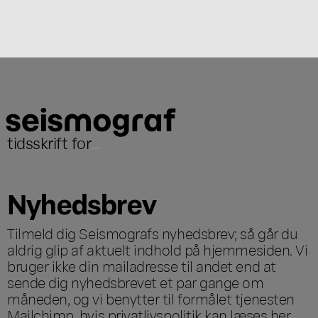
tidsskrift for
...
Nyhedsbrev
Tilmeld dig Seismografs nyhedsbrev; så går du
aldrig glip af aktuelt indhold på hjemmesiden. Vi
bruger ikke din mailadresse til andet end at
sende dig nyhedsbrevet et par gange om
måneden, og vi benytter til formålet tjenesten
Mailchimp, hvis privatlivspolitik kan læses
her
.