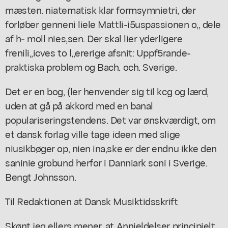
mæsten. niatematisk klar formsymnietri, der
forløber genneni liele Mattli-i5uspassionen o,, dele
af h- moll nies,sen. Der skal lier yderligere
frenili,,icves to l,,ererige afsnit: Uppf5rande-
praktiska problem og Bach. och. Sverige.
Det er en bog, (ler henvender sig til kcg og lærd,
uden at gå på akkord med en banal
populariseringstendens. Det var ønskværdigt, om
et dansk forlag ville tage ideen med slige
niusikbøger op, nien ina,ske er der endnu ikke den
saninie grobund herfor i Danniark soni i Sverige.
Bengt Johnsson.
Til Redaktionen at Dansk Musiktidsskrift
Skønt jeg ellers mener, at Annieldelser principielt