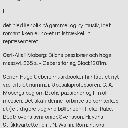
l
det nied lienblik på gammel og ny musik, idet
romantikken er no-et utilstrækkeli,,,t.
repræsenteret.
Carl-Allaii Moberg: B(ichs passioner och hóga
masswi. 265 s. - Gebers fórlag, Slock1201m.
Serien Hugo Gebers musikbócker har fået et nyt
værdifuldt nummer, Uppsalaprofessoren, C. A.
Mobergs bog om Bachs passioner og li-nioll
messen. Det skal i denne forbindelse bemærkes,
at (le tidligere udgivne bøller soni. f. eks. Rabe:
Beethovens synifonier, Svensson: Haydns
Stråkkvartetter o!i~, N. Wallin: Romantiska