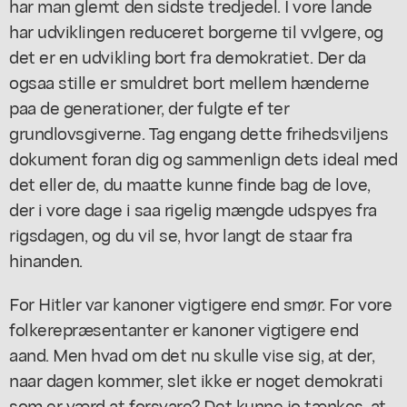
har man glemt den sidste tredjedel. I vore lande
har udviklingen reduceret borgerne til vvlgere, og
det er en udvikling bort fra demokratiet. Der da
ogsaa stille er smuldret bort mellem hænderne
paa de generationer, der fulgte ef ter
grundlovsgiverne. Tag engang dette frihedsviljens
dokument foran dig og sammenlign dets ideal med
det eller de, du maatte kunne finde bag de love,
der i vore dage i saa rigelig mængde udspyes fra
rigsdagen, og du vil se, hvor langt de staar fra
hinanden.
For Hitler var kanoner vigtigere end smør. For vore
folkerepræsentanter er kanoner vigtigere end
aand. Men hvad om det nu skulle vise sig, at der,
naar dagen kommer, slet ikke er noget demokrati
som er værd at forsvare? Det kunne jo tænkes, at