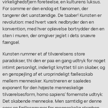
virkelighedsfjern foreteelse, en kulturens luksus.
For somme er den endog et fænomen, der
tangerer det uanstændige. De taaber! Kunsten er
revolution: med hvert værk nedbryder den en
konvention, med hver oplevelse bortrydder den en
sten i muren, der omgiver jeg'et i dets snævre
fængsel.
Kunsten rummer et af tilværelsens store
paradokser, thi den er paa en gang udtryk for noget
intimt personligt, inderligt knyttet til sin skaber, og
en genspejling af et uroprindeligt fællesskab
mellem mennesker. Kunstneren er saaledes
exponent for den højeste menneskelige
tilværelsesform, homo sapiens' fornemste udtryk:
Det skabende menneske. Men samtidig er denne
ener en fællesnævner for menneskelig stræben,