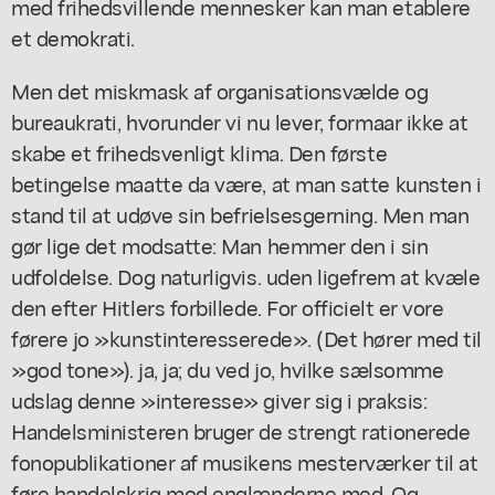
med frihedsvillende mennesker kan man etablere
et demokrati.
Men det miskmask af organisationsvælde og
bureaukrati, hvorunder vi nu lever, formaar ikke at
skabe et frihedsvenligt klima. Den første
betingelse maatte da være, at man satte kunsten i
stand til at udøve sin befrielsesgerning. Men man
gør lige det modsatte: Man hemmer den i sin
udfoldelse. Dog naturligvis. uden ligefrem at kvæle
den efter Hitlers forbillede. For officielt er vore
førere jo »kunstinteresserede». (Det hører med til
»god tone»). ja, ja; du ved jo, hvilke sælsomme
udslag denne »interesse» giver sig i praksis:
Handelsministeren bruger de strengt rationerede
fonopublikationer af musikens mesterværker til at
føre handelskrig mod englænderne med. Og