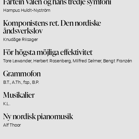
Fartein Valen og hans tredje symfoni
Hampus Huldt-Nyström
Komponistens ret. Den nordiske
åndsverkslov
Knudåge Riisager
För högsta möjliga effektivitet
Tore Lewander, Herbert Rosenberg, Milfred Selmer, Bengt Franzén
Grammofon
B.T., A.Th., fsp., B.P.
Musikalier
K.L.
Ny nordisk pianomusik
Alf Thoor