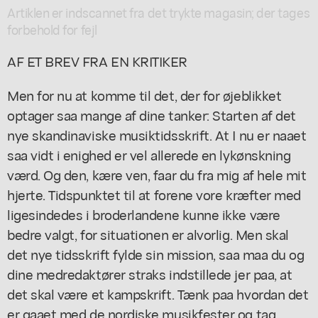
Artiklen er indscannet fra det trykte magasin; der tages
forbehold for fejl
AF ET BREV FRA EN KRITIKER
Men for nu at komme til det, der for øjeblikket
optager saa mange af dine tanker: Starten af det
nye skandinaviske musiktidsskrift. At I nu er naaet
saa vidt i enighed er vel allerede en lykønskning
værd. Og den, kære ven, faar du fra mig af hele mit
hjerte. Tidspunktet til at forene vore kræfter med
ligesindedes i broderlandene kunne ikke være
bedre valgt, for situationen er alvorlig. Men skal
det nye tidsskrift fylde sin mission, saa maa du og
dine medredaktører straks indstillede jer paa, at
det skal være et kampskrift. Tænk paa hvordan det
er gaaet med de nordiske musikfester og tag