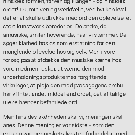
hinsides formen, farven og klangen - og hinsides
ordet! Du, min ven og værkfælle, véd hvilken kval
det er at skulle udtrykke med ord den oplevelse, et
stort kunstværk bereder os. De andre, de
amusiske, smiler hoverende, naar vi stammer. De
søger klarhed hos os som erstatning for den
manglende o levelse hos sig selv. Men i vore
forsøg paa at afdække den musiske kærne hos
vore medmennesker, at værne den mod
underholdningsprodukternes forgiftende
virkninger, at pleje den med pædagogens omhu
har vi intet andet middel end ordet, det af talrige
urene hænder befamlede ord.
Men hinsides skønheden skal vi, meningen skal
anes. Denne mening er vor sidste - som den
engang var menneskets første - forbindelse med