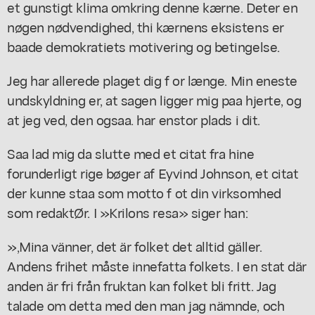
et gunstigt klima omkring denne kærne. Deter en
nøgen nødvendighed, thi kærnens eksistens er
baade demokratiets motivering og betingelse.
Jeg har allerede plaget dig f or længe. Min eneste
undskyldning er, at sagen ligger mig paa hjerte, og
at jeg ved, den ogsaa. har enstor plads i dit.
Saa lad mig da slutte med et citat fra hine
forunderligt rige bøger af Eyvind Johnson, et citat
der kunne staa som motto f ot din virksomhed
som redaktØr. I »Krilons resa» siger han:
»,Mina vänner, det är folket det alltid gäller.
Andens frihet måste innefatta folkets. I en stat där
anden är fri från fruktan kan folket bli fritt. Jag
talade om detta med den man jag nämnde, och