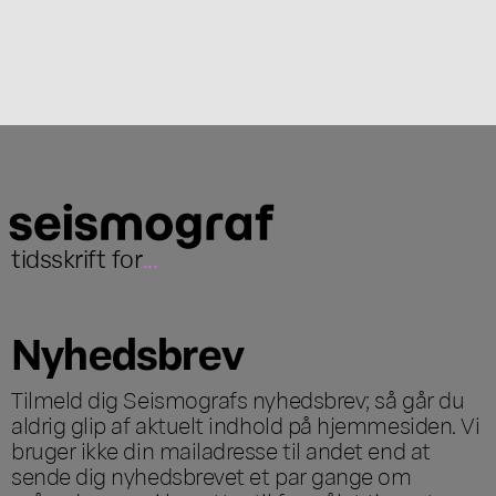
tidsskrift for
...
Nyhedsbrev
Tilmeld dig Seismografs nyhedsbrev; så går du
aldrig glip af aktuelt indhold på hjemmesiden. Vi
bruger ikke din mailadresse til andet end at
sende dig nyhedsbrevet et par gange om