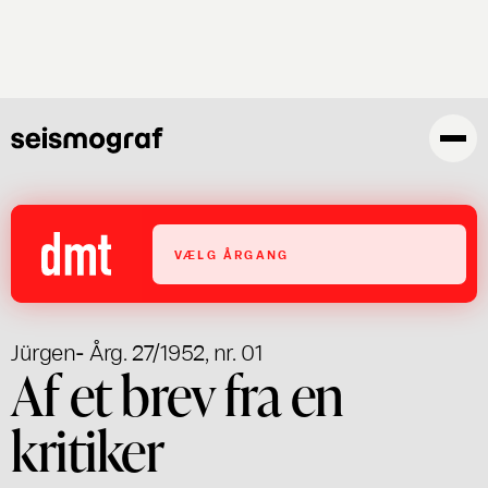
Gå
til
hovedindhold
VÆLG ÅRGANG
Jürgen
- Årg. 27/1952, nr. 01
Af et brev fra en
kritiker