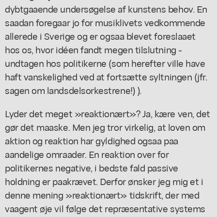
dybtgaaende undersøgelse af kunstens behov. En
saadan foregaar jo for musiklivets vedkommende
allerede i Sverige og er ogsaa blevet foreslaaet
hos os, hvor idéen fandt megen tilslutning -
undtagen hos politikerne (som herefter ville have
haft vanskelighed ved at fortsætte syltningen (jfr.
sagen om landsdelsorkestrene!) ).
Lyder det meget »reaktionært»? Ja, kære ven, det
gør det maaske. Men jeg tror virkelig, at loven om
aktion og reaktion har gyldighed ogsaa paa
aandelige omraader. En reaktion over for
politikernes negative, i bedste fald passive
holdning er paakrævet. Derfor ønsker jeg mig et i
denne mening »reaktionært» tidskrift, der med
vaagent øje vil følge det repræsentative systems