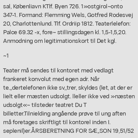
sal, Købenliavn KTlf. Byen 726. 1»ostgirol~onto
347-1. Formand: Flemming Wels, Gotfred Rodesvej
20, Charlottenlund. Tlf. Ordriip 1812. Teaterlelefon:
Palce 69.32 -x, fore~ stillingsdagen kl. 1,5-1,5,20.
Anmodning om legitimationskort til Det kgl.
~1
Teater må sendes til kontoret med vedlagt
frankeret konvolut med egen adr. Når
te.,,dertelefonen ikke sv,,trer, skyldes (let, at der er
lielt eller mæsten udsolgt. lleller ikke ved »næsten
udsolgt«~ tilsteder teatret Du T
billetter.Tilnielding angående prøve til ung aften
må foretages skriftligt til kontorel inden I.
seplenil)er.ÅRSBERETNING FOR SÆ,,SON 19,51/52