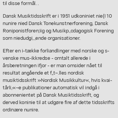
til disse formål. .
Dansk Musiktidsskrift er i 1951 udkoniniet nie(I 10
nunire nied Dansk Tonekunstnerforening, Dansk
Roniponistforen;iig og Musikp.,cdagogisk Forening
som niedudgi,.,ende organisationer.
Efter en i-tække forliandlinger med norske og s-
venske mus-ikkredse - omtalt allerede i
årsberetningen ifjor - er man omsider nået til
resultat angående et f,,t~.lles nordisk
musiktidsskrift »Nordisk Musikkultur«, hvis kvai-
tårli,«~e publikationer automatisk vil indgå i
abonnenientet på Dansk Musiktidsskrift, og
derved koninie til at udgøre fire af dette tidsskrifts
ordinære nunire.