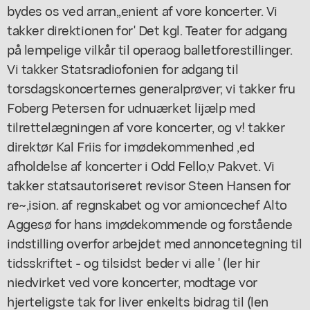
bydes os ved arran,,enient af vore koncerter. Vi
takker direktionen for' Det kgl. Teater for adgang
på lempelige vilkår til operaog balletforestillinger.
Vi takker Statsradiofonien for adgang til
torsdagskoncerternes generalprøver; vi takker fru
Foberg Petersen for udnuærket lijælp med
tilrettelægningen af vore koncerter, og v! takker
direktør Kal Friis for imødekommenhed ,ed
afholdelse af koncerter i Odd Fello,v Pakvet. Vi
takker statsautoriseret revisor Steen Hansen for
re~,ision. af regnskabet og vor amioncechef Alto
Aggesø for hans imødekommende og forstående
indstilling overfor arbejdet med annoncetegning til
tidsskriftet - og tilsidst beder vi alle ' (ler hir
niedvirket ved vore koncerter, modtage vor
hjerteligste tak for liver enkelts bidrag til (len