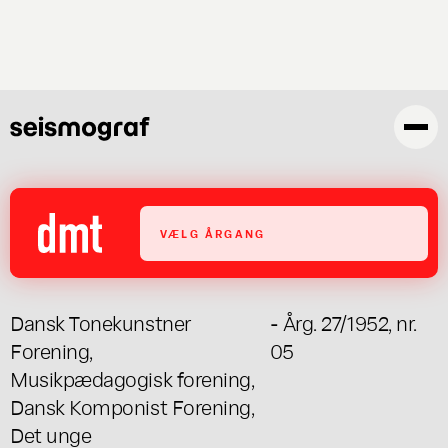
Gå
til
hovedindhold
VÆLG ÅRGANG
Dansk Tonekunstner
- Årg. 27/1952, nr.
Forening
,
05
Musikpædagogisk forening
,
Dansk Komponist Forening
,
Det unge