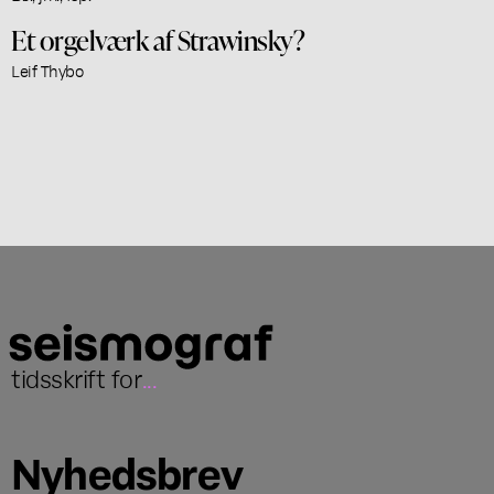
Et orgelværk af Strawinsky?
Leif Thybo
tidsskrift for
...
Nyhedsbrev