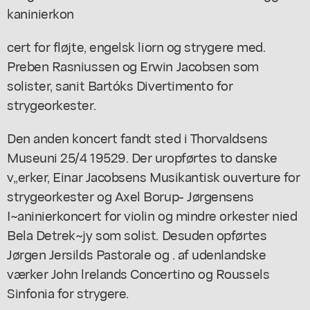
kaninierkon
cert for fløjte, engelsk liorn og strygere med.
Preben Rasniussen og Erwin Jacobsen som
solister, sanit Bartóks Divertimento for
strygeorkester.
Den anden koncert fandt sted i Thorvaldsens
Museuni 25/4 19529. Der uropførtes to danske
v,,erker, Einar Jacobsens Musikantisk ouverture for
strygeorkester og Axel Borup- Jørgensens
I~aninierkoncert for violin og mindre orkester nied
Bela Detrek~jy som solist. Desuden opførtes
Jørgen Jersilds Pastorale og . af udenlandske
værker John lrelands Concertino og Roussels
Sinfonia for strygere.