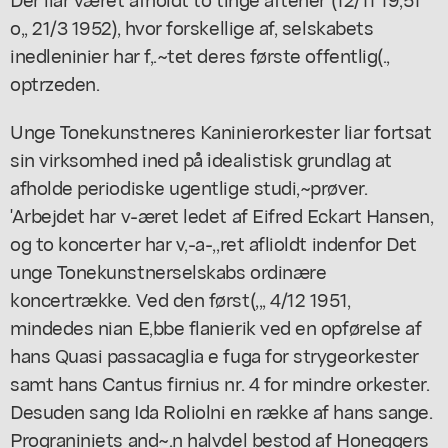
o,, 21/3 1952), hvor forskellige af, selskabets
inedleninier har f,.~tet deres første offentlig(.,
optrzeden.
Unge Tonekunstneres Kaninierorkester liar fortsat
sin virksomhed ined på idealistisk grundlag at
afholde periodiske ugentlige studi,~prøver.
'Arbejdet har v-æret ledet af Eifred Eckart Hansen,
og to koncerter har v,-a-,,ret aflioldt indenfor Det
unge Tonekunstnerselskabs ordinære
koncertrække. Ved den først(,,, 4/12 1951,
mindedes nian E,bbe flanierik ved en opførelse af
hans Quasi passacaglia e fuga for strygeorkester
samt hans Cantus firnius nr. 4 for mindre orkester.
Desuden sang Ida Roliolni en række af hans sange.
Prograniniets and~.n halvdel bestod af Honeggers