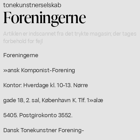
tonekunstnerselskab
Foreningerne
Artiklen er indscannet fra det trykte magasin; der tages
forbehold for fejl
Foreningerne
»ansk Komponist-Forening
Kontor: Hverdage kl. 10-13. Nørre
gade 18, 2. sal, København K. Tlf. 1»alæ
5405. Postgirokonto 3552.
Dansk Tonekunstner Forening-