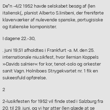
De*n -4/2 1952 havde selskabet besøg af (len
italiensk(,, planist Alberto S.linibeni, der freniførte
klaverværker af nulevende spanske, portugisiske
og italienske komponister.
I dagene 22.-30,
. juni 19,51 afholdtes i Frankfurt -a. M. den 25.
internationale niu.sikfest, hvor Ilernian Koppels
»Davids salnier« for kor, tenot-solo og orkester
sanit Vagn. Holniboes Strygekvartet nr. 1 fik en
sukeesfuld opførelse.
2
2-lusikfesten for 1952 vil finde sted i Salzburg fra
20. til 29. juni, og vi har atter (len glæde at se