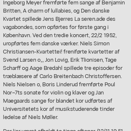
Ingeborg Meyer fremførte fem sange af Benjamin
Britten, A charm of lullabies, og Den danske
Kvartet spillede Jens Bjerres La seren.ade des
vagabondes, som opførtes for første gang i
København. Ved den tredie koncert, 22/2 1952,
uropførtes fem danske værker. Niels Simon
Christiansen-Kvartettei! freniførte kvartetter af
Svend Larsen o,,, Jon Lovig, Erik Tlionisen, Tage
Scharff og Aage Bredahl spillede tre episoder for
træblæsere af Carlo Breitenbach Christoffersen.
Niels Nielsen o, Boris Linderud fremførte Poul
Nor~7ts sonate for violin og klaver og Jan
Maegaards sange for blandet kor udførtes af
Universitetets kor af musikstuderende tinder
ledelse af Niels Møller.
Der liar været afholdt to tinge aftener (12/11 19,51