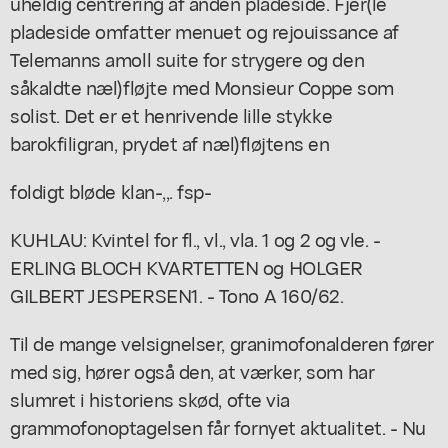
uheldig centrering af anden pladeside. Fjer(le
pladeside omfatter menuet og rejouissance af
Telemanns amoll suite for strygere og den
såkaldte næl)fløjte med Monsieur Coppe som
solist. Det er et henrivende lille stykke
barokfiligran, prydet af næl)fløjtens en
foldigt bløde klan-,,. fsp-
KUHLAU: Kvintel for fl., vl., vla. 1 og 2 og vle. -
ERLING BLOCH KVARTETTEN og HOLGER
GILBERT JESPERSEN1. - Tono A 160/62.
Til de mange velsignelser, granimofonalderen fører
med sig, hører også den, at værker, som har
slumret i historiens skød, ofte via
grammofonoptagelsen får fornyet aktualitet. - Nu