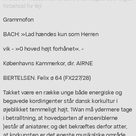
forbehold for fejl
Grammofon
BACH: »Lad hændes kun som Herren
vik - »0 hoved højt forhånet«. -
Københavns Kammerkor, dir. AIRNE
BERTELSEN. Felix ø 64 (FX227/28)
Takket være en række unge både energiske og
begavede kordirigenter står dansk korkultur i
øjeblikket temmeligt højt. 1Wan må ydermere tage
i betralltning, at hovedparten af enseniblerne
)estår af aniatører, og det bekræftes derfor atter,
at korkunsten er det eneste musikalske område