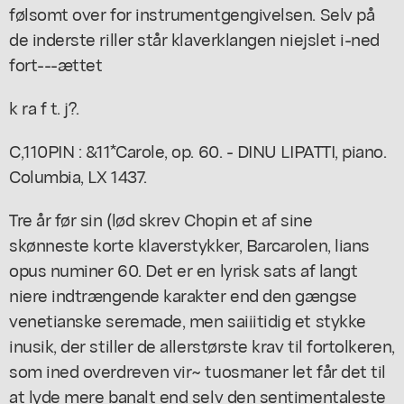
følsomt over for instrumentgengivelsen. Selv på
de inderste riller står klaverklangen niejslet i-ned
fort---ættet
k ra f t. j?.
C,110PIN : &11*Carole, op. 60. - DINU LIPATTI, piano.
Columbia, LX 1437.
Tre år før sin (lød skrev Chopin et af sine
skønneste korte klaverstykker, Barcarolen, lians
opus numiner 60. Det er en lyrisk sats af langt
niere indtrængende karakter end den gængse
venetianske seremade, men saiiitidig et stykke
inusik, der stiller de allerstørste krav til fortolkeren,
som ined overdreven vir~ tuosmaner let får det til
at lyde mere banalt end selv den sentimentaleste