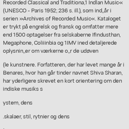
Recorded Classical and Traditiona,1 Indlan Music«
(UNESCO - Paris 1952; 236 s. ill.), som ind,,år i
serien »Archives of Recorded Music«. Kataloget
er trykt på engrelsk og fransk og omfatter mere
end 1500 optagelser fra selskaberne Ifindusthan,
Megaphone, Coliiinbia og 1IMV ined detaljerede
oplysnin,,er om værkerne o,,r de udøven
(le kunstnere. Forfatteren, der har levet mange år i
Benares, hvor han går tinder navnet Shiva Sharan,
har yderligere skrevet en kort orientering om den
indiske musiks s
ystem, dens
.skalaer, stil, rytnier og dens