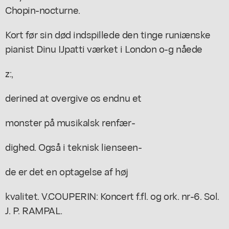
Chopin-nocturne.
Kort før sin død indspillede den tinge runiænske
pianist Dinu IJpatti værket i London o-g nåede
z:,
derined at overgive os endnu et
monster på musikalsk renfær-
dighed. Også i teknisk lienseen-
de er det en optagelse af høj
kvalitet. V.COUPERIN: Koncert f.fl. og ork. nr-6. Sol.
J. P. RAMPAL.