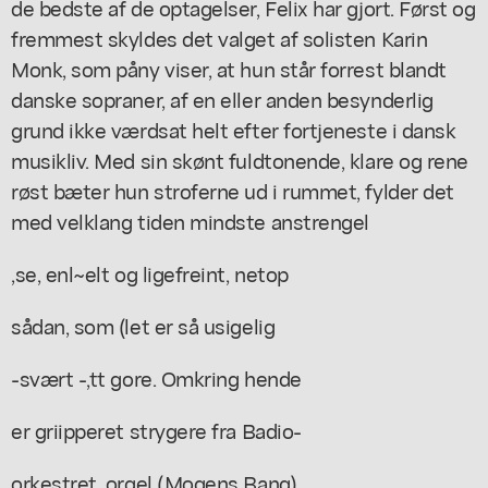
de bedste af de optagelser, Felix har gjort. Først og
fremmest skyldes det valget af solisten Karin
Monk, som påny viser, at hun står forrest blandt
danske sopraner, af en eller anden besynderlig
grund ikke værdsat helt efter fortjeneste i dansk
musikliv. Med sin skønt fuldtonende, klare og rene
røst bæter hun stroferne ud i rummet, fylder det
med velklang tiden mindste anstrengel
,se, enl~elt og ligefreint, netop
sådan, som (let er så usigelig
-svært -,tt gore. Omkring hende
er griipperet strygere fra Badio-
orkestret, orgel (Mogens Bang)