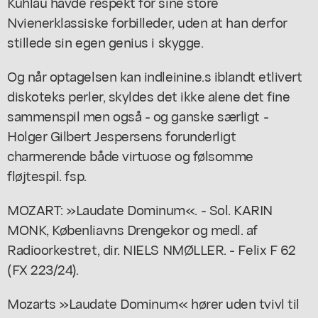
Kuhlau havde respekt for sine store
Nvienerklassiske forbilleder, uden at han derfor
stillede sin egen genius i skygge.
Og når optagelsen kan indleinine.s iblandt etlivert
diskoteks perler, skyldes det ikke alene det fine
sammenspil men også - og ganske særligt -
Holger Gilbert Jespersens forunderligt
charmerende både virtuose og følsomme
fløjtespil. fsp.
MOZART: »Laudate Dominum«. - Sol. KARIN
MONK, Købenliavns Drengekor og medl. af
Radioorkestret, dir. NIELS NMØLLER. - Felix F 62
(FX 223/24).
Mozarts »Laudate Dominum« hører uden tvivl til