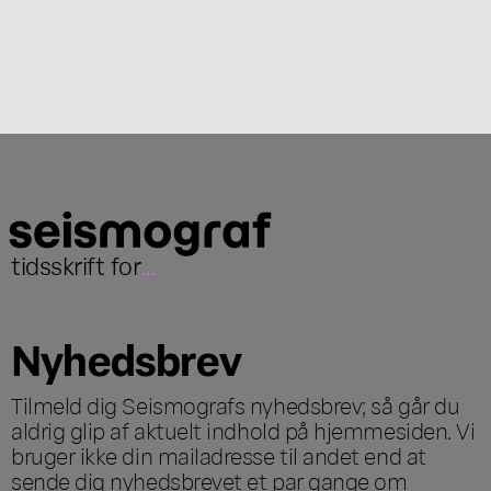
tidsskrift for
...
Nyhedsbrev
Tilmeld dig Seismografs nyhedsbrev; så går du
aldrig glip af aktuelt indhold på hjemmesiden. Vi
bruger ikke din mailadresse til andet end at
sende dig nyhedsbrevet et par gange om