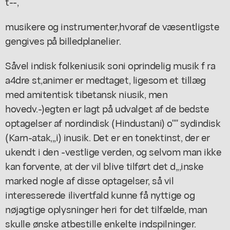
t--,
musikere og instrumenter,hvoraf de væsentligste
gengives på billedplanelier.
Såvel indisk folkeniusik soni oprindelig musik f ra
a4dre st,animer er medtaget, ligesom et tillæg
med amitentisk tibetansk niusik, men
hovedv.-)egten er lagt på udvalget af de bedste
optagelser af nordindisk (Hindustani) o"" sydindisk
(Karn-atak,,,i) inusik. Det er en tonektinst, der er
ukendt i den -vestlige verden, og selvom man ikke
kan forvente, at der vil blive tilført det d,,,inske
marked nogle af disse optagelser, så vil
interesserede ilivertfald kunne få nyttige og
nøjagtige oplysninger heri for det tilfælde, man
skulle ønske atbestille enkelte indspilninger.