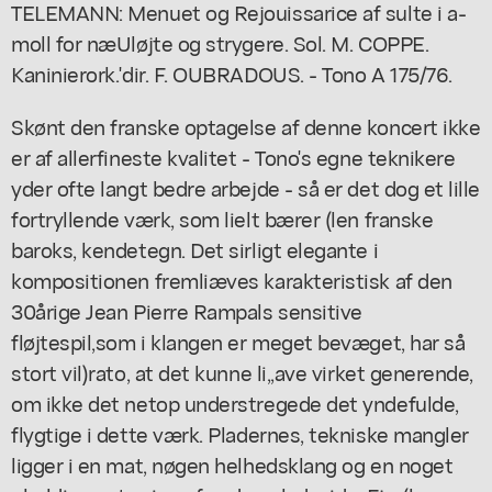
TELEMANN: Menuet og Rejouissarice af sulte i a-
moll for næUløjte og strygere. Sol. M. COPPE.
Kaninierork.'dir. F. OUBRADOUS. - Tono A 175/76.
Skønt den franske optagelse af denne koncert ikke
er af allerfineste kvalitet - Tono's egne teknikere
yder ofte langt bedre arbejde - så er det dog et lille
fortryllende værk, som lielt bærer (len franske
baroks, kendetegn. Det sirligt elegante i
kompositionen fremliæves karakteristisk af den
30årige Jean Pierre Rampals sensitive
fløjtespil,som i klangen er meget bevæget, har så
stort vil)rato, at det kunne li,,ave virket generende,
om ikke det netop understregede det yndefulde,
flygtige i dette værk. Pladernes, tekniske mangler
ligger i en mat, nøgen helhedsklang og en noget