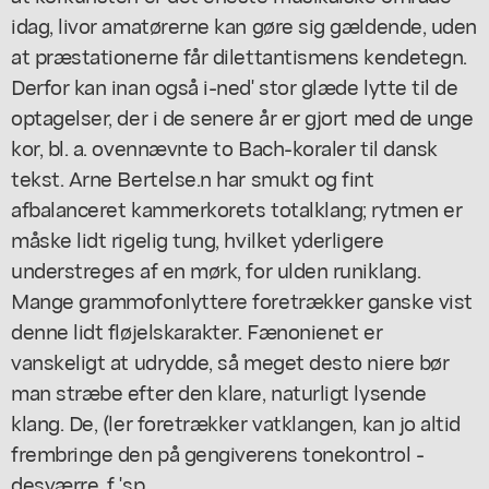
idag, livor amatørerne kan gøre sig gældende, uden
at præstationerne får dilettantismens kendetegn.
Derfor kan inan også i-ned' stor glæde lytte til de
optagelser, der i de senere år er gjort med de unge
kor, bl. a. ovennævnte to Bach-koraler til dansk
tekst. Arne Bertelse.n har smukt og fint
afbalanceret kammerkorets totalklang; rytmen er
måske lidt rigelig tung, hvilket yderligere
understreges af en mørk, for ulden runiklang.
Mange grammofonlyttere foretrækker ganske vist
denne lidt fløjelskarakter. Fænonienet er
vanskeligt at udrydde, så meget desto niere bør
man stræbe efter den klare, naturligt lysende
klang. De, (ler foretrækker vatklangen, kan jo altid
frembringe den på gengiverens tonekontrol -
desværre. f 'sp