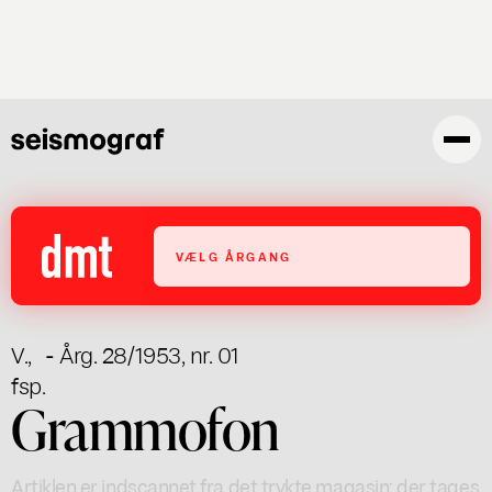
Gå
til
hovedindhold
VÆLG ÅRGANG
V.
,
- Årg. 28/1953, nr. 01
fsp.
Grammofon
Artiklen er indscannet fra det trykte magasin; der tages