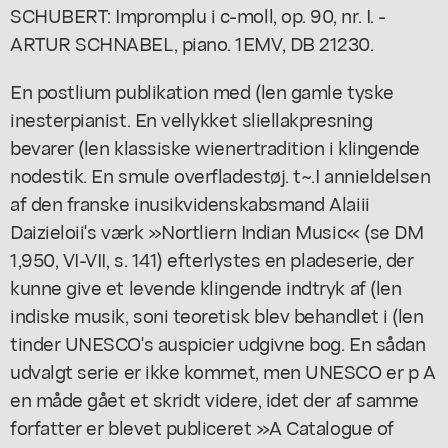
SCHUBERT: Impromplu i c-moll, op. 90, nr. I. -
ARTUR SCHNABEL, piano. 1EMV, DB 21230.
En postlium publikation med (len gamle tyske
inesterpianist. En vellykket sliellakpresning
bevarer (len klassiske wienertradition i klingende
nodestik. En smule overfladestøj. t~.I annieldelsen
af den franske inusikvidenskabsmand Alaiii
Daizieloii's værk »Nortliern Indian Music« (se DM
1,950, VI-VII, s. 141) efterlystes en pladeserie, der
kunne give et levende klingende indtryk af (len
indiske musik, soni teoretisk blev behandlet i (len
tinder UNESCO's auspicier udgivne bog. En sådan
udvalgt serie er ikke kommet, men UNESCO er p A
en måde gået et skridt videre, idet der af samme
forfatter er blevet publiceret »A Catalogue of