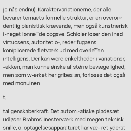
jo nås endnu). Karaktervariationerne, der alle
bevarer temaets formelle struktur, er en overor~
dentlig pianistisk krævende, men også kunstnerisk
i-neget lønne""de opgave. Schiøler løser den ined
virtuosens, autoritet o-, reder fugaens
koniplicerede fletværk ud med overle""en
intelligens. Der kan were enkeltheder i variationsr,-
-ekken, man kunne ønske af større bevægelighed,
men som w-erket her gribes an, forløses det også
med monuinen
t,
tal genskaberkraft. Det autom.-atiske pladesæt
udløser Brahms' inesterværk med megen teknisk
snille, o, optagelsesapparaturet liar væ- ret yderst